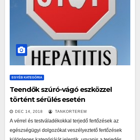
EGYÉB KATEGÓRIA
Teendők szúró-vágó eszközzel
történt sérülés esetén
DEC 14, 2018
TANKORTEREM
A vérrel és testváladékokkal terjedő fertőzések az
egészségügyi dolgozókat veszélyeztető fertőzések
különleges kategóriáját jelentik, ugyanis a terjedés