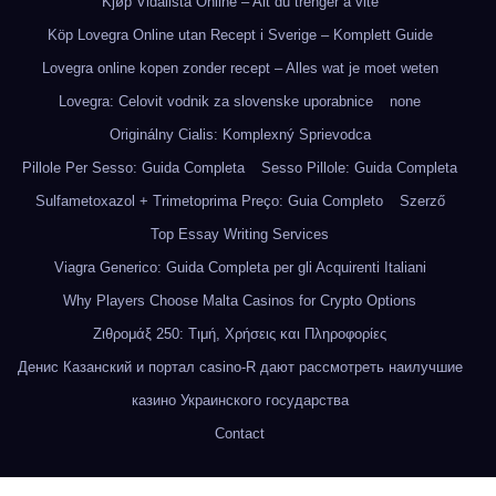
Kjøp Vidalista Online – Alt du trenger å vite
Köp Lovegra Online utan Recept i Sverige – Komplett Guide
Lovegra online kopen zonder recept – Alles wat je moet weten
Lovegra: Celovit vodnik za slovenske uporabnice
none
Originálny Cialis: Komplexný Sprievodca
Pillole Per Sesso: Guida Completa
Sesso Pillole: Guida Completa
Sulfametoxazol + Trimetoprima Preço: Guia Completo
Szerző
Top Essay Writing Services
Viagra Generico: Guida Completa per gli Acquirenti Italiani
Why Players Choose Malta Casinos for Crypto Options
Ζιθρομάξ 250: Τιμή, Χρήσεις και Πληροφορίες
Денис Казанский и портал casino-R дают рассмотреть наилучшие
казино Украинского государства
Contact