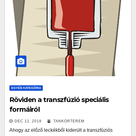
EGYÉB KATEGÓRIA
Röviden a transzfúzió speciális
formáiról
DEC 12, 2018
TANKORTEREM
Ahogy az előző leckékből kiderült a transzfúziós