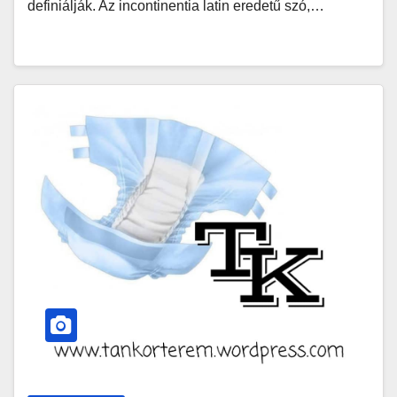
definiálják. Az incontinentia latin eredetű szó,…