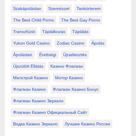
Szakápolástan
Szemészet
Tankórterem
The Best Child Porno
The Best Gay Porno
Transzfúzió
Táplálkozás
Táplálás
Yukon Gold Casino
Zodiac Casino
Ápolás
Ápolástan
Érettségi
Újraélesztés
Újszülött Ellátás
Казино Флагман
Мелстрой Казино
Мотор Казино
Флагман Казино
Флагман Казино Бонус
Флагман Казино Зеркало
Флагман Казино Официальный Сайт
Водка Казино Зеркало
Лучшие Казино России