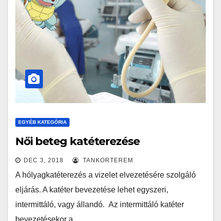
EGYÉB KATEGÓRIA
Női beteg katéterezése
DEC 3, 2018
TANKORTEREM
A hólyagkatéterezés a vizelet elvezetésére szolgáló
eljárás. A katéter bevezetése lehet egyszeri,
intermittáló, vagy állandó. Az intermittáló katéter
bevezetésekor a…