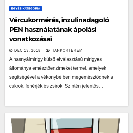
EGYÉB KATEGÓRIA
Vércukormérés, inzulinadagoló
PEN használatának ápolási
vonatkozásai
DEC 13, 2018
TANKORTEREM
A hasnyálmirigy külső elválasztású mirigyes
állománya emésztőenzimeket termel, amelyek
segítségével a vékonybélben megemésztődnek a
cukrok, fehérjék és zsírok. Szintén jelentős…