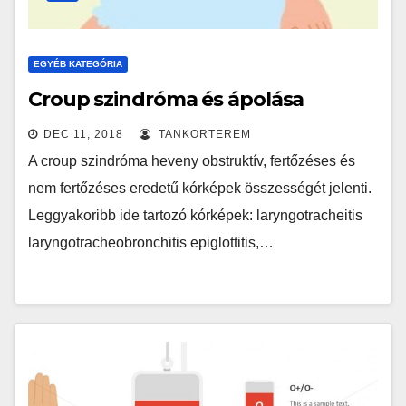
EGYÉB KATEGÓRIA
Croup szindróma és ápolása
DEC 11, 2018
TANKORTEREM
A croup szindróma heveny obstruktív, fertőzéses és
nem fertőzéses eredetű kórképek összességét jelenti.
Leggyakoribb ide tartozó kórképek: laryngotracheitis
laryngotracheobronchitis epiglottitis,…