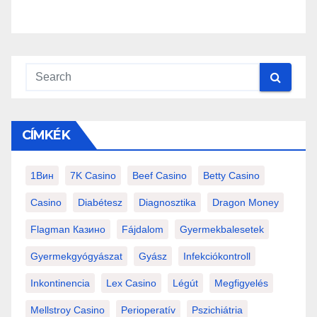
CÍMKÉK
1Вин
7K Casino
Beef Casino
Betty Casino
Casino
Diabétesz
Diagnosztika
Dragon Money
Flagman Казино
Fájdalom
Gyermekbalesetek
Gyermekgyógyászat
Gyász
Infekciókontroll
Inkontinencia
Lex Casino
Légút
Megfigyelés
Mellstroy Casino
Perioperatív
Pszichiátria