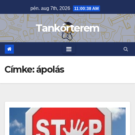
Skip
pén. aug 7th, 2026
11:00:40 AM
to
content
Tankórterem
Címke:
ápolás