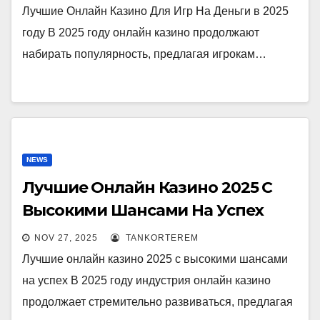
Лучшие Онлайн Казино Для Игр На Деньги в 2025
году В 2025 году онлайн казино продолжают
набирать популярность, предлагая игрокам…
NEWS
Лучшие Онлайн Казино 2025 С
Высокими Шансами На Успех
NOV 27, 2025
TANKORTEREM
Лучшие онлайн казино 2025 с высокими шансами
на успех В 2025 году индустрия онлайн казино
продолжает стремительно развиваться, предлагая