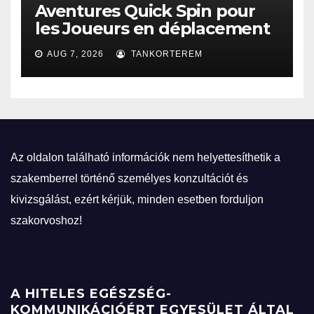
Aventures Quick Spin pour
les Joueurs en déplacement
AUG 7, 2026
TANKORTEREM
Az oldalon található információk nem helyettesíthetik a
szakemberrel történő személyes konzultációt és
kivizsgálást, ezért kérjük, minden esetben forduljon
szakorvoshoz!
A HITELES EGÉSZSÉG-
KOMMUNIKÁCIÓÉRT EGYESÜLET ÁLTAL