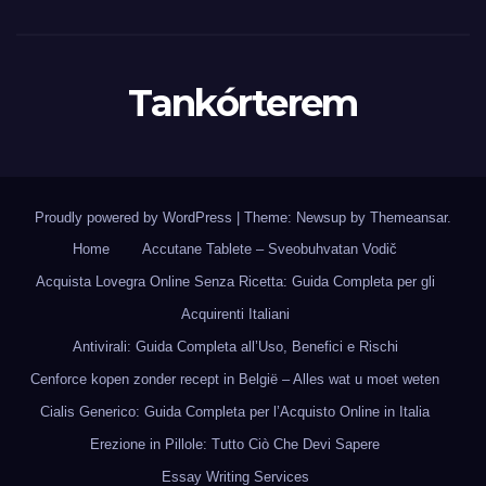
Tankórterem
Proudly powered by WordPress
|
Theme: Newsup by
Themeansar
.
Home
Accutane Tablete – Sveobuhvatan Vodič
Acquista Lovegra Online Senza Ricetta: Guida Completa per gli
Acquirenti Italiani
Antivirali: Guida Completa all’Uso, Benefici e Rischi
Cenforce kopen zonder recept in België – Alles wat u moet weten
Cialis Generico: Guida Completa per l’Acquisto Online in Italia
Erezione in Pillole: Tutto Ciò Che Devi Sapere
Essay Writing Services