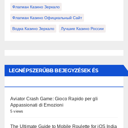
Флагман Казино Зеркало
Флагман Казино Официальный Сайт
Водка Казино Зеркало
Лучшие Казино России
LEGNÉPSZERŰBB BEJEGYZÉSEK ÉS
OLDALAK
Aviator Crash Game: Gioco Rapido per gli
Appassionati di Emozioni
5 views
The Ultimate Guide to Mobile Roulette for iOS India