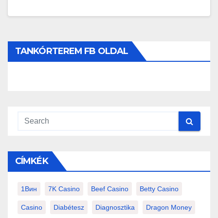
TANKÓRTEREM FB OLDAL
CÍMKÉK
1Вин
7K Casino
Beef Casino
Betty Casino
Casino
Diabétesz
Diagnosztika
Dragon Money