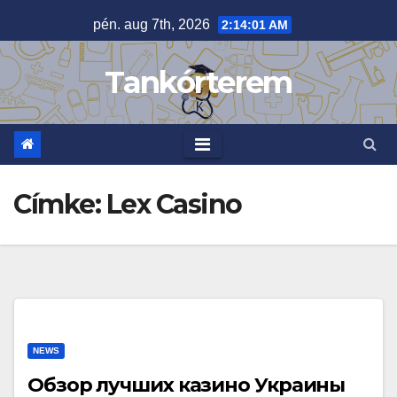
Skip
pén. aug 7th, 2026
2:14:01 AM
to
content
Tankórterem
Címke:
Lex Casino
NEWS
Обзор лучших казино Украины