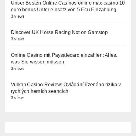
Unser Besten Online Casinos online max casino 10
euro bonus Unter einsatz von 5 Ecu Einzahlung
3 views
Discover UK Horse Racing Not on Gamstop
3 views
Online Casino mit Paysafecard einzahlen: Alles,
was Sie wissen müssen
3 views
Vulkan Casino Review: Ovládání řízeného rizika v
rychlých herních seancích
3 views