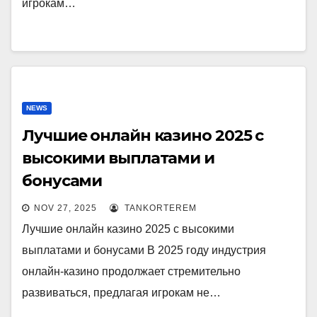
игрокам…
NEWS
Лучшие онлайн казино 2025 с
высокими выплатами и
бонусами
NOV 27, 2025
TANKORTEREM
Лучшие онлайн казино 2025 с высокими
выплатами и бонусами В 2025 году индустрия
онлайн-казино продолжает стремительно
развиваться, предлагая игрокам не…