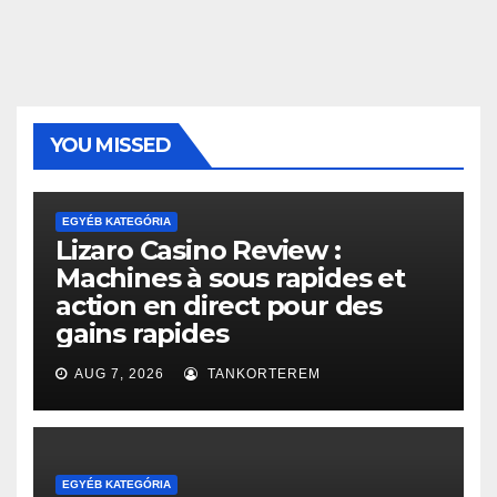
YOU MISSED
EGYÉB KATEGÓRIA
Lizaro Casino Review :
Machines à sous rapides et
action en direct pour des
gains rapides
AUG 7, 2026
TANKORTEREM
EGYÉB KATEGÓRIA