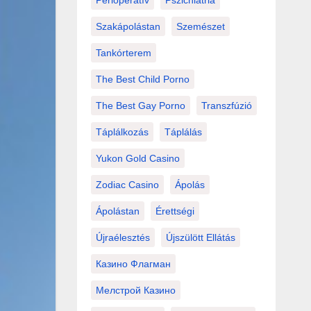
Perioperatív
Pszichiátria
Szakápolástan
Szemészet
Tankórterem
The Best Child Porno
The Best Gay Porno
Transzfúzió
Táplálkozás
Táplálás
Yukon Gold Casino
Zodiac Casino
Ápolás
Ápolástan
Érettségi
Újraélesztés
Újszülött Ellátás
Казино Флагман
Мелстрой Казино