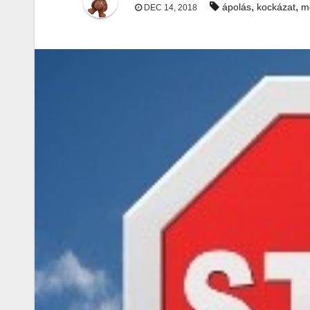
,
,
ápolás
kockázat
m
DEC 14, 2018