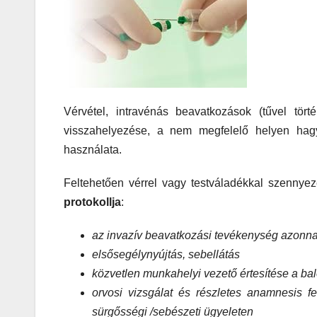
Vérvétel, intravénás beavatkozások (tűvel tört
visszahelyezése, a nem megfelelő helyen hagy
használata.
Feltehetően vérrel vagy testváladékkal szennye
protokollja
:
az invazív beavatkozási tevékenység azonnal
elsősegélynyújtás, sebellátás
közvetlen munkahelyi vezető értesítése a bal
orvosi vizsgálat és részletes anamnesis f
sürgősségi /sebészeti ügyeleten