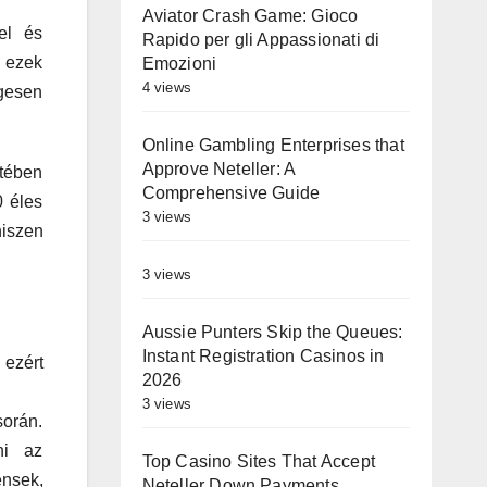
Aviator Crash Game: Gioco
el és
Rapido per gli Appassionati di
t ezek
Emozioni
4 views
gesen
Online Gambling Enterprises that
Approve Neteller: A
ztében
Comprehensive Guide
0 éles
3 views
iszen
3 views
Aussie Punters Skip the Queues:
Instant Registration Casinos in
 ezért
2026
3 views
során.
ni az
Top Casino Sites That Accept
ensek,
Neteller Down Payments