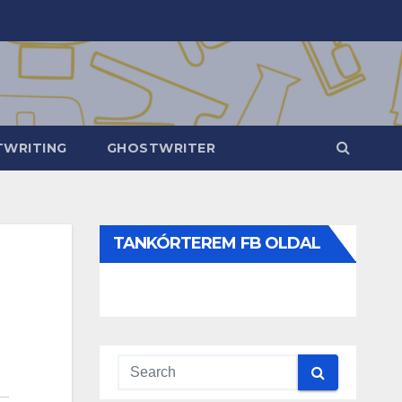
WRITING
GHOSTWRITER
TANKÓRTEREM FB OLDAL