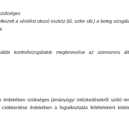
 szükséges
kezett a sérülést okozó eszköz (tű, szike stb.) a beteg vizsgál
ra
vábbi kontrollvizsgálatok megtervezése az üzemorvos ált
 érdekében szükséges járványügyi intézkedésekről szóló re
t csökkentése érdekében a foglalkoztatás feltételeként köte