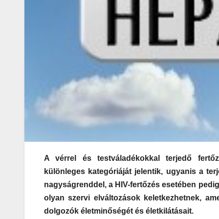
A vérrel és testváladékokkal terjedő fert
különleges kategóriáját jelentik, ugyanis a 
nagyságrenddel, a HIV-fertőzés esetében pedig
olyan szervi elváltozások keletkezhetnek, a
dolgozók életminőségét és életkilátásait.