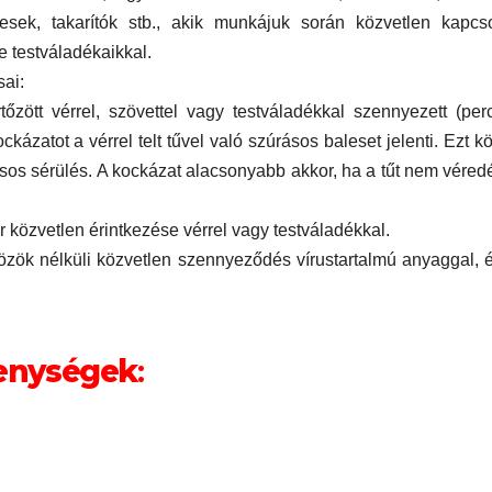
esek, takarítók stb., akik munkájuk során közvetlen kapcs
e testváladékaikkal.
sai:
zött vérrel, szövettel vagy testváladékkal szennyezett (per
kázatot a vérrel telt tűvel való szúrásos baleset jelenti. Ezt kö
ásos sérülés. A kockázat alacsonyabb akkor, ha a tűt nem vére
r közvetlen érintkezése vérrel vagy testváladékkal.
zök nélküli közvetlen szennyeződés vírustartalmú anyaggal, 
enységek
: