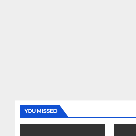
YOU MISSED