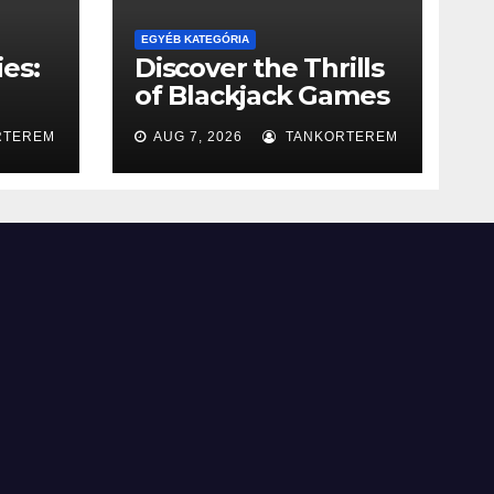
EGYÉB KATEGÓRIA
es:
Discover the Thrills
of Blackjack Games
g
for Fun
RTEREM
AUG 7, 2026
TANKORTEREM