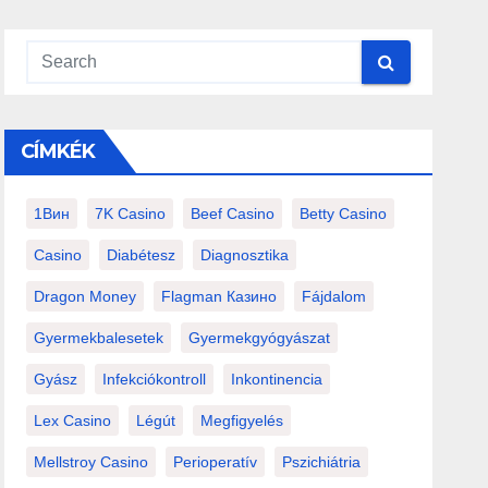
CÍMKÉK
1Вин
7K Casino
Beef Casino
Betty Casino
Casino
Diabétesz
Diagnosztika
Dragon Money
Flagman Казино
Fájdalom
Gyermekbalesetek
Gyermekgyógyászat
Gyász
Infekciókontroll
Inkontinencia
Lex Casino
Légút
Megfigyelés
Mellstroy Casino
Perioperatív
Pszichiátria