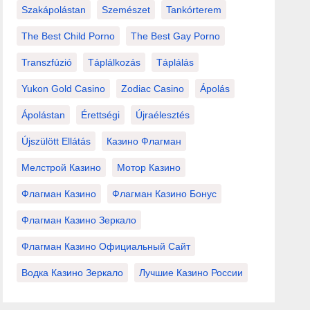
Szakápolástan
Szemészet
Tankórterem
The Best Child Porno
The Best Gay Porno
Transzfúzió
Táplálkozás
Táplálás
Yukon Gold Casino
Zodiac Casino
Ápolás
Ápolástan
Érettségi
Újraélesztés
Újszülött Ellátás
Казино Флагман
Мелстрой Казино
Мотор Казино
Флагман Казино
Флагман Казино Бонус
Флагман Казино Зеркало
Флагман Казино Официальный Сайт
Водка Казино Зеркало
Лучшие Казино России