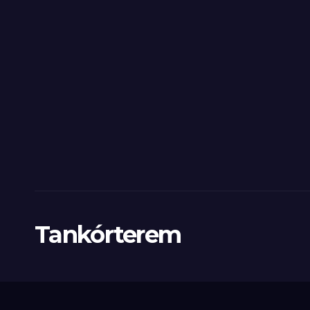
Tankórterem