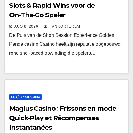
Slots & Rapid Wins voor de
On‑The‑Go Speler
AUG 8, 2026
TANKORTEREM
De Puls van de Short Session Experience Golden
Panda casino Casino heeft zijn reputatie opgebouwd
rond snel‑paced opwinding die spelers…
EGYÉB KATEGÓRIA
Magius Casino : Frissons en mode
Quick‑Play et Récompenses
Instantanées