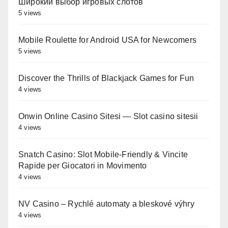
Широкий выбор игровых слотов
5 views
Mobile Roulette for Android USA for Newcomers
5 views
Discover the Thrills of Blackjack Games for Fun
4 views
Onwin Online Casino Sitesi — Slot casino sitesii
4 views
Snatch Casino: Slot Mobile‑Friendly & Vincite
Rapide per Giocatori in Movimento
4 views
NV Casino – Rychlé automaty a bleskové výhry
4 views