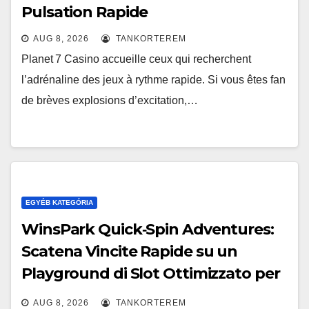
Pulsation Rapide
AUG 8, 2026
TANKORTEREM
Planet 7 Casino accueille ceux qui recherchent
l’adrénaline des jeux à rythme rapide. Si vous êtes fan
de brèves explosions d’excitation,…
EGYÉB KATEGÓRIA
WinsPark Quick‑Spin Adventures:
Scatena Vincite Rapide su un
Playground di Slot Ottimizzato per
il Mobile
AUG 8, 2026
TANKORTEREM