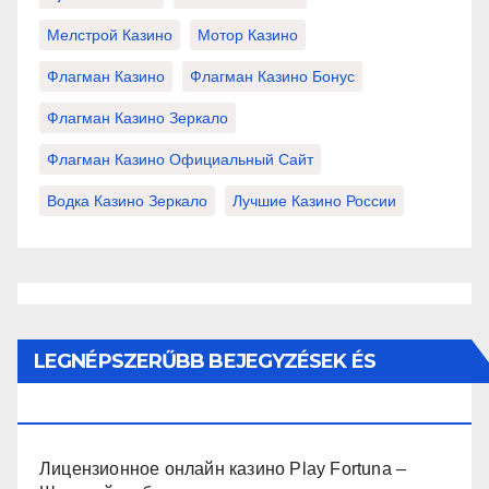
Мелстрой Казино
Мотор Казино
Флагман Казино
Флагман Казино Бонус
Флагман Казино Зеркало
Флагман Казино Официальный Сайт
Водка Казино Зеркало
Лучшие Казино России
LEGNÉPSZERŰBB BEJEGYZÉSEK ÉS
OLDALAK
Лицензионное онлайн казино Play Fortuna –