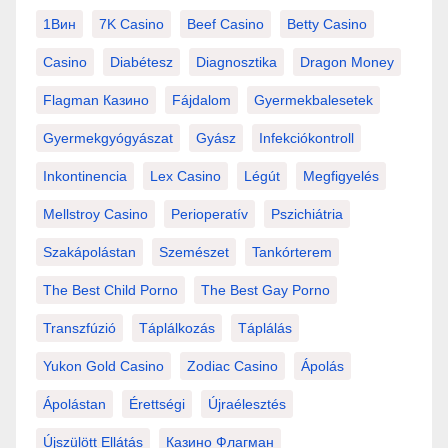
1Вин
7K Casino
Beef Casino
Betty Casino
Casino
Diabétesz
Diagnosztika
Dragon Money
Flagman Казино
Fájdalom
Gyermekbalesetek
Gyermekgyógyászat
Gyász
Infekciókontroll
Inkontinencia
Lex Casino
Légút
Megfigyelés
Mellstroy Casino
Perioperatív
Pszichiátria
Szakápolástan
Szemészet
Tankórterem
The Best Child Porno
The Best Gay Porno
Transzfúzió
Táplálkozás
Táplálás
Yukon Gold Casino
Zodiac Casino
Ápolás
Ápolástan
Érettségi
Újraélesztés
Újszülött Ellátás
Казино Флагман