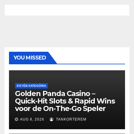
YOU MISSED
EGYÉB KATEGÓRIA
Golden Panda Casino –
Quick‑Hit Slots & Rapid Wins
voor de On‑The‑Go Speler
AUG 8, 2026
TANKORTEREM