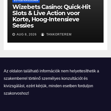
EGYÉB KATEGÓRIA
Wizebets Casino: Quick‑Hit
Slots & Live Action voor
Korte, Hoog‑Intensieve
Sessies
AUG 8, 2026
TANKORTEREM
Az oldalon található információk nem helyettesíthetik a
szakemberrel történő személyes konzultációt és
kivizsgálást, ezért kérjük, minden esetben forduljon
szakorvoshoz!