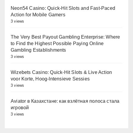
Neon54 Casino: Quick‑Hit Slots and Fast‑Paced
Action for Mobile Gamers
3 views
The Very Best Payout Gambling Enterprise: Where
to Find the Highest Possible Paying Online
Gambling Establishments
3 views
Wizebets Casino: Quick‑Hit Slots & Live Action
voor Korte, Hoog‑Intensieve Sessies
3 views
Aviator в Казахстане: как взлётная полоса стала
игровой
3 views