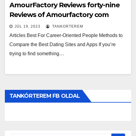
AmourFactory Reviews forty-nine
Reviews of Amourfactory com
JÚL 19, 2023
TANKORTEREM
Articles Best For Career-Oriented People Methods to
Compare the Best Dating Sites and Apps If you’re
trying to find something…
TANKÓRTEREM FB OLDAL