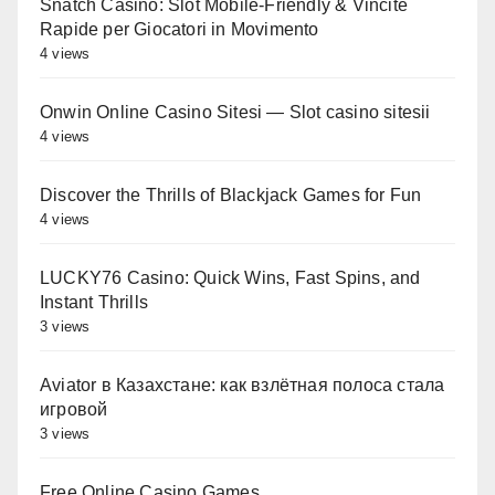
Snatch Casino: Slot Mobile‑Friendly & Vincite
Rapide per Giocatori in Movimento
4 views
Onwin Online Casino Sitesi — Slot casino sitesii
4 views
Discover the Thrills of Blackjack Games for Fun
4 views
LUCKY76 Casino: Quick Wins, Fast Spins, and
Instant Thrills
3 views
Aviator в Казахстане: как взлётная полоса стала
игровой
3 views
Free Online Casino Games