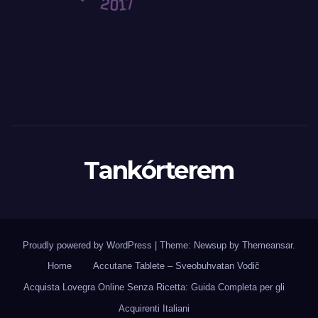
Tankórterem
Proudly powered by WordPress
|
Theme: Newsup by
Themeansar
.
Home
Accutane Tablete – Sveobuhvatan Vodič
Acquista Lovegra Online Senza Ricetta: Guida Completa per gli
Acquirenti Italiani