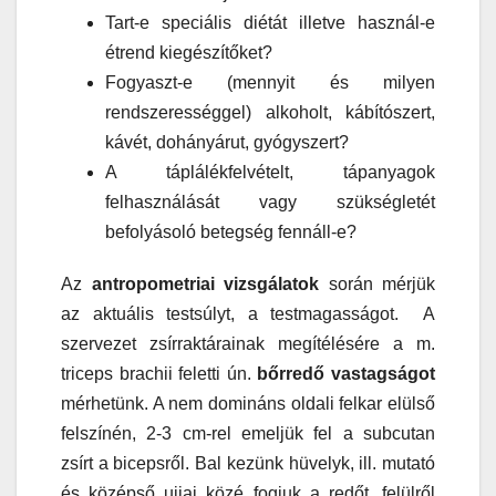
Tart-e speciális diétát illetve használ-e
étrend kiegészítőket?
Fogyaszt-e (mennyit és milyen
rendszerességgel) alkoholt, kábítószert,
kávét, dohányárut, gyógyszert?
A táplálékfelvételt, tápanyagok
felhasználását vagy szükségletét
befolyásoló betegség fennáll-e?
Az
antropometriai vizsgálatok
során mérjük
az aktuális testsúlyt, a testmagasságot. A
szervezet zsírraktárainak megítélésére a m.
triceps brachii feletti ún.
bőrredő vastagságot
mérhetünk. A nem domináns oldali felkar elülső
felszínén, 2-3 cm-rel emeljük fel a subcutan
zsírt a bicepsről. Bal kezünk hüvelyk, ill. mutató
és középső ujjai közé fogjuk a redőt, felülről