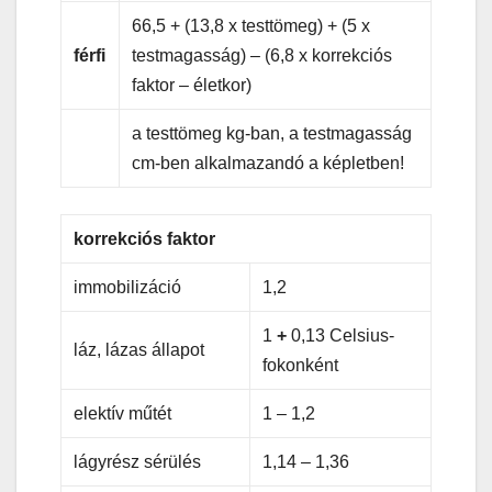
66,5 + (13,8 x testtömeg) + (5 x
férfi
testmagasság) – (6,8 x korrekciós
faktor – életkor)
a testtömeg kg-ban, a testmagasság
cm-ben alkalmazandó a képletben!
korrekciós faktor
immobilizáció
1,2
1
+
0,13 Celsius-
láz, lázas állapot
fokonként
elektív műtét
1 – 1,2
lágyrész sérülés
1,14 – 1,36