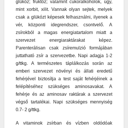
glükóz; fruktóz; valamint cukoralkoholok, úgy,
mint xorbit, xilit. Vannak olyan sejtek, melyek
csak a glükózt képesek felhasználni, ilyenek a
vér, központi idegrendszer, csontvelő. A
zsírokból a magas energiatartalom miatt a
szervezet energiaraktárakat képez.
Parenterálisan csak zsíremulzió formájában
juttatható zsír a szervezetbe. Napi adagja 1-2
g/ttkg. A természetes táplálkozás során az
emberi szervezet növényi és állati eredetű
fehérjével biztosítja a test saját fehérjéinek a
felépítéséhez szükséges aminosavakat. A
fehérje és az aminosav raktárak a szervezet
végső tartalékai. Napi szükséges mennyiség
0.7- 2 g/ttkg.
A vitaminok zsírban és vízben oldódóak