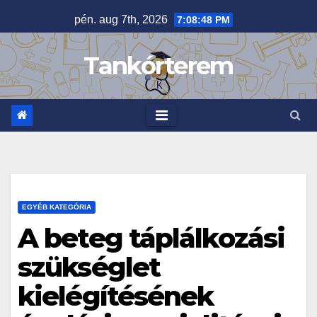
Skip
pén. aug 7th, 2026
7:08:49 PM
to
content
Tankórterem
EGYÉB KATEGÓRIA
A beteg táplálkozási
szükséglet
kielégítésének