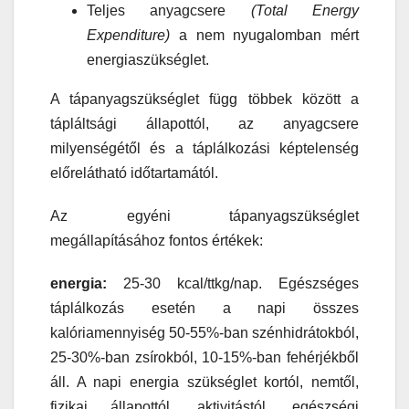
Teljes anyagcsere
(Total Energy
Expenditure)
a nem nyugalomban mért
energiaszükséglet.
A tápanyagszükséglet függ többek között a
tápláltsági állapottól, az anyagcsere
milyenségétől és a táplálkozási képtelenség
előrelátható időtartamától.
Az egyéni tápanyagszükséglet
megállapításához fontos értékek:
energia:
25-30 kcal/ttkg/nap. Egészséges
táplálkozás esetén a napi összes
kalóriamennyiség 50-55%-ban szénhidrátokból,
25-30%-ban zsírokból, 10-15%-ban fehérjékből
áll. A napi energia szükséglet kortól, nemtől,
fizikai állapottól, aktivitástól, egészségi