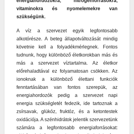
energiahordozókra, nitrogénforrásokra,
vitaminokra és nyomelemekre van
szükségünk.
A víz a szervezet egyik legfontosabb
alkotórésze. A beteg állapotváltozását mindig
követnie kell a folyadékmérlegnek. Fontos
tudnunk, hogy különböző életkorokban más és
más a szervezet víztartalma. Az életkor
előrehaladtával ez folyamatosan csökken. Az
ionoknak a különböző élettani funkciók
fenntartásában van fontos szerepük, az
energiahordozók pedig a szervezet napi
energia szükségletét fedezik, ide tartoznak a
zsírsavak, glükóz, fruktóz, és a ketontestek
oxidációja. A szénhidrátok jelentik szervezetünk
számára a legfontosabb energiaforrásokat: