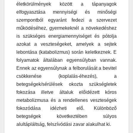
életkörülmények között a tápanyagok
elfogyasztása mennyiségi és minőségi
szempontból egyaránt fedezi a szervezet
működéséhez, gyermekeknél a növekedéshez
is szükséges energiamennyiséget és pótolja
azokat a veszteségeket, amelyek a sejtek
lebontása (katabolizmus) során keletkeznek. E
folyamatok általában egyensúlyban vannak.
Ennek az egyensúlynak a felborulását a bevitel
csökkenése (koplalás-éhezés), a
betegségek/sérülések okozta szükségletek
fokozása illetve általuk előidézett kóros
metabolizmusa és a rendellenes veszteségek
fokozódása idézheti elő. Különböző
betegségek következtében súlyos
alultápláltság, felszívódási zavar alakulhat ki.