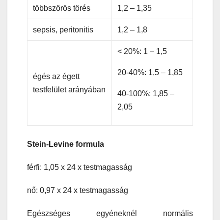
többszörös törés
1,2 – 1,35
sepsis, peritonitis
1,2 – 1,8
< 20%: 1 – 1,5
20-40%: 1,5 – 1,85
égés az égett
testfelület arányában
40-100%: 1,85 –
2,05
Stein-Levine formula
férfi: 1,05 x 24 x testmagasság
nő: 0,97 x 24 x testmagasság
Egészséges egyéneknél normális