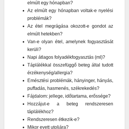
elmúlt egy hónapban?
Az elmúlt egy hónapban voltak-e nyelési
problémák?
Az étel megrágása okozott-e gondot az
elmúlt hetekben?
Van-e olyan étel, amelynek fogyasztását
kerüli?
Napi átlagos folyadékfogyasztás (ml)?
Táplálékkal összefüggő beteg által tudott
érzékenység/allergia?
Emésztési problémák, hányinger, hányás,
puffadás, hasmenés, székrekedés?
Fájdalom: jellege, időtartama, erőssége?
Hozzájut-e a beteg rendszeresen
táplálékhoz?
Rendszeresen étkezik-e?
Mikor evett utoljára?