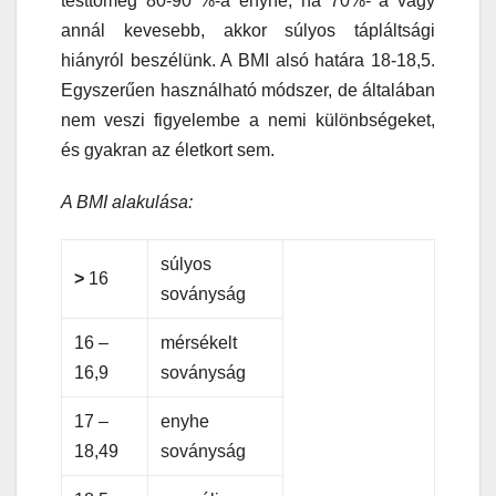
testtömeg 80-90 %-a enyhe, ha 70%- a vagy
annál kevesebb, akkor súlyos tápláltsági
hiányról beszélünk. A BMI alsó határa 18-18,5.
Egyszerűen használható módszer, de általában
nem veszi figyelembe a nemi különbségeket,
és gyakran az életkort sem.
A BMI alakulása:
súlyos
>
16
soványság
16 –
mérsékelt
16,9
soványság
17 –
enyhe
18,49
soványság