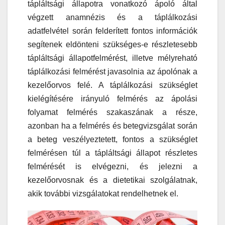
tápláltsági állapotra vonatkozó ápoló által
végzett anamnézis és a táplálkozási
adatfelvétel során felderített fontos információk
segítenek eldönteni szükséges-e részletesebb
tápláltsági állapotfelmérést, illetve mélyreható
táplálkozási felmérést javasolnia az ápolónak a
kezelőorvos felé. A táplálkozási szükséglet
kielégítésére irányuló felmérés az ápolási
folyamat felmérés szakaszának a része,
azonban ha a felmérés és betegvizsgálat során
a beteg veszélyeztetett, fontos a szükséglet
felmérésen túl a tápláltsági állapot részletes
felmérését is elvégezni, és jelezni a
kezelőorvosnak és a dietetikai szolgálatnak,
akik további vizsgálatokat rendelhetnek el.