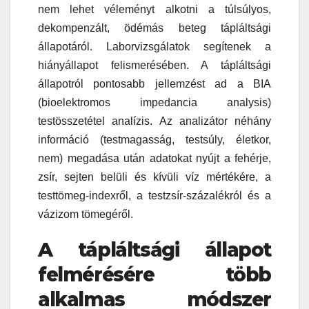
nem lehet véleményt alkotni a túlsúlyos,
dekompenzált, ödémás beteg tápláltsági
állapotáról. Laborvizsgálatok segítenek a
hiányállapot felismerésében. A tápláltsági
állapotról pontosabb jellemzést ad a BIA
(bioelektromos impedancia analysis)
testösszetétel analízis. Az analizátor néhány
információ (testmagasság, testsúly, életkor,
nem) megadása után adatokat nyújt a fehérje,
zsír, sejten belüli és kívüli víz mértékére, a
testtömeg-indexről, a testzsír-százalékról és a
vázizom tömegéről.
A tápláltsági állapot
felmérésére több
alkalmas módszer