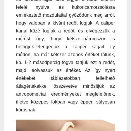
lefelé nyúlva, és kukoricamorzsolásra
emlékeztető mozdulattal győződünk meg arról,
hogy valóban a kívánt redőt fogjuk. A caliper
karjai közé fogjuk a redőt, és elvégezzük a
mérést úgy, hogy kétszer-háromszor is
befogjuk-felengedjük a caliper karjait. Ily
módon, ha már kétszer azonos értéket látunk,
kb. 1-2 másodpercig fogva tartjuk ezt a redőt,
majd leolvassuk az értéket. Az így nyert
értékeket táblázatokban fellelhető
átlagértékekkel összevetve minősítjük az
antropometriai eredményeket megfelelőnek,
illetve közepes fokban vagy éppen súlyosan
kórosnak.