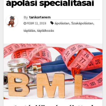
ápolási specialitásai
By
tankorterem
,
,
ápolástan
Szakápolástan
FEBR 11, 2019
,
táplálás
táplálkozás