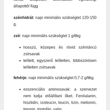
állapottól függ
szénhidrát
: napi minimális szükséglet 120-150
g.
zsír
: napi minimális szükséglet 1 g/ttkg
hosszú, közepes és rövid szénláncú
zsírsavak
telített, egyszerű telítetlen, többszörösen
telítetlen zsírsavak
fehérje:
napi minimális szükséglet 0,7-2 g/ttkg
esszenciális aminosavak: a szervezet
nem tudja előállítani őket. Fenilalanin,
hisztidin, izoleucin, leucin, lizin, metionin,
treonin, triptofán, valin