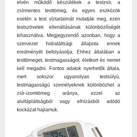
elvén működő készülékek a testzsír, a
zsírmentes testtömeg, és egyes eszközök
esetén a test víztartalmát mutatják meg, ezen
testszövetek ellenállásának különbözőségét
kihasználva. Megjegyzendő azonban, hogy a
szervezet hidratáltsági állapota ennek
eredményét befolyásolja. Ehhez általában a
testtömeget, testmagasságot, életkort és nemet
kell megadni. Fontos adatok nyerhetők általa,
mert sokszor ugyanolyan testsúlyú,
testmagasságú személyeknek különbözhet a
zsír-izomtömeg aránya, ezzel az
alultápláltságból vagy elhízásból adódó
kockázat hajlamuk.