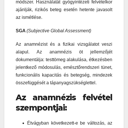
módszer. Használatát gyógyintézeti felvételkor
ajánlják, rizikós beteg esetén hetente javasolt
az ismétlése.
SGA
(Subjective Global Assessment)
Az anamnézist és a fizikai vizsgálatot veszi
alapul. Az anamnézis öt jellemzőjét
dokumentálja: testtömeg alakulása, étkezésben
jelentkező módosulás, emésztőrendszeri tünet,
funkcionális kapacitás és betegség, mindezek
összefüggését a tápanyagszükséglettel.
Az anamnézis felvétel
szempontjai:
Étvágyban következett-e be változás, az