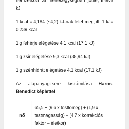
nemzetközi SI mértékegységben joule, illetve
kJ.
1 kcal = 4,184 (~4,2) kJ-nak felel meg, ill. 1 kJ=
0,239 kcal
1 g fehérje elégetése 4,1 kcal (17,1 kJ)
1 g zsír elégetése 9,3 kcal (38,94 kJ)
1 g szénhidrát elégetése 4,1 kcal (17,1 kJ)
Az alapanyagcsere kiszámítása
Harris-
Benedict képlettel
65,5 + (9,6 x testtömeg) + (1,9 x
nő
testmagasság) – (4,7 x korrekciós
faktor – életkor)