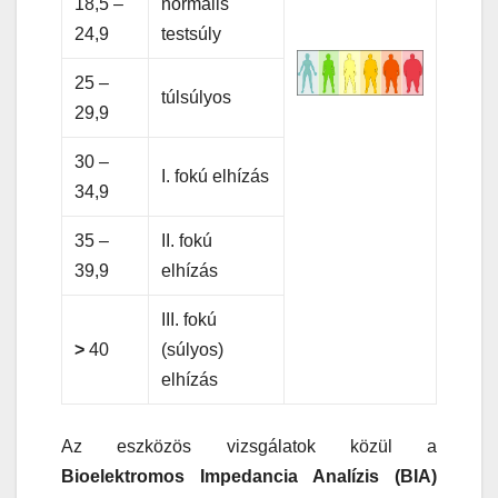
18,5 –
normális
24,9
testsúly
25 –
túlsúlyos
29,9
30 –
I. fokú elhízás
34,9
35 –
II. fokú
39,9
elhízás
III. fokú
>
40
(súlyos)
elhízás
Az eszközös vizsgálatok közül a
Bioelektromos Impedancia Analízis (BIA)