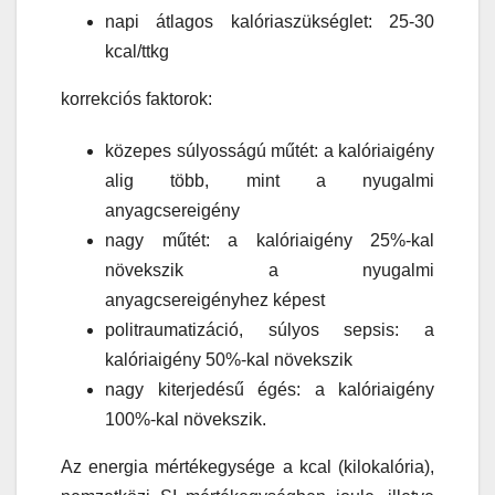
napi átlagos kalóriaszükséglet: 25-30
kcal/ttkg
korrekciós faktorok:
közepes súlyosságú műtét: a kalóriaigény
alig több, mint a nyugalmi
anyagcsereigény
nagy műtét: a kalóriaigény 25%-kal
növekszik a nyugalmi
anyagcsereigényhez képest
politraumatizáció, súlyos sepsis: a
kalóriaigény 50%-kal növekszik
nagy kiterjedésű égés: a kalóriaigény
100%-kal növekszik.
Az energia mértékegysége a kcal (kilokalória),