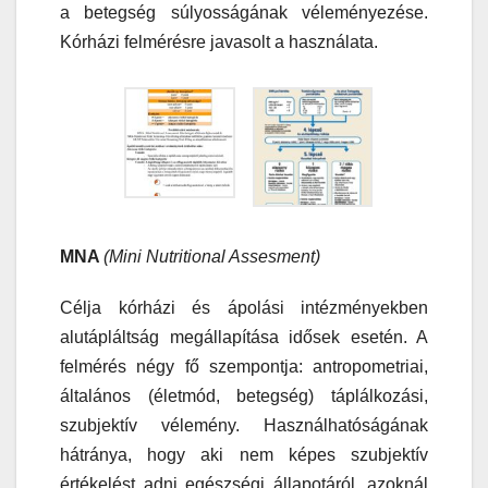
a betegség súlyosságának véleményezése.
Kórházi felmérésre javasolt a használata.
MNA
(Mini Nutritional Assesment)
Célja kórházi és ápolási intézményekben
alutápláltság megállapítása idősek esetén. A
felmérés négy fő szempontja: antropometriai,
általános (életmód, betegség) táplálkozási,
szubjektív vélemény. Használhatóságának
hátránya, hogy aki nem képes szubjektív
értékelést adni egészségi állapotáról, azoknál