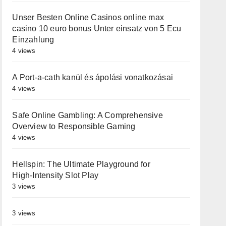
Unser Besten Online Casinos online max
casino 10 euro bonus Unter einsatz von 5 Ecu
Einzahlung
4 views
A Port-a-cath kanül és ápolási vonatkozásai
4 views
Safe Online Gambling: A Comprehensive
Overview to Responsible Gaming
4 views
Hellspin: The Ultimate Playground for
High‑Intensity Slot Play
3 views
3 views