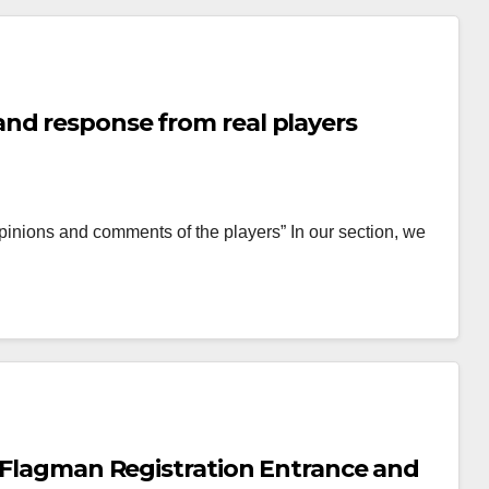
nd response from real players
pinions and comments of the players” In our section, we
o Flagman Registration Entrance and