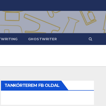
WRITING
GHOSTWRITER
TANKÓRTEREM FB OLDAL