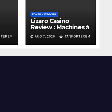
EGYÉB KATEGÓRIA
Lizaro Casino
Review : Machines à
sous rapides et
RTEREM
AUG 7, 2026
TANKORTEREM
action en direct
pour des gains
rapides