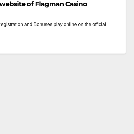
al website of Flagman Casino
gistration and Bonuses play online on the official