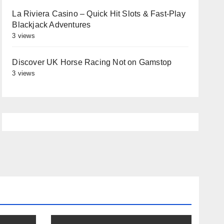
La Riviera Casino – Quick Hit Slots & Fast‑Play
Blackjack Adventures
3 views
Discover UK Horse Racing Not on Gamstop
3 views