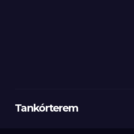
Tankórterem