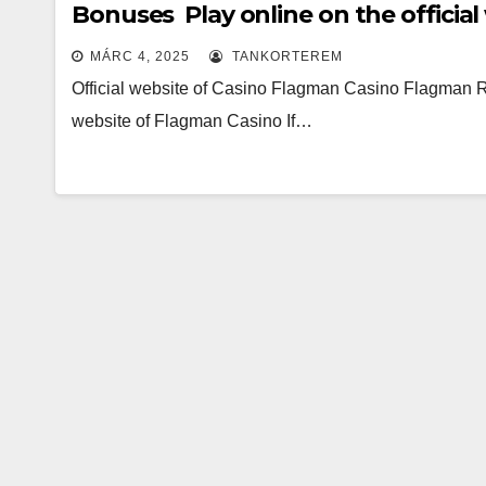
Bonuses ️ Play online on the offici
MÁRC 4, 2025
TANKORTEREM
Official website of Casino Flagman Casino Flagman Re
website of Flagman Casino If…