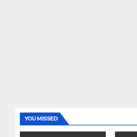
YOU MISSED