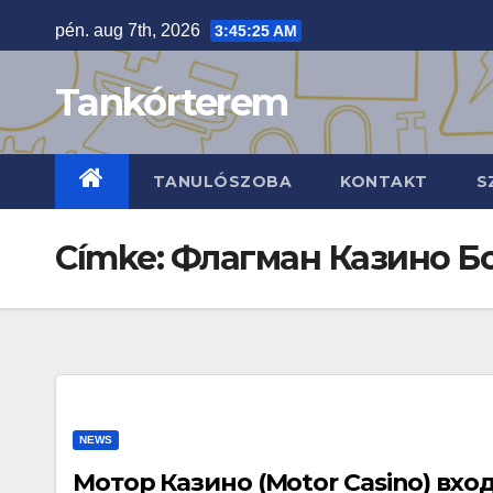
Skip
pén. aug 7th, 2026
3:45:26 AM
to
content
Tankórterem
TANULÓSZOBA
KONTAKT
S
Címke:
Флагман Казино Б
NEWS
Мотор Казино (Motor Casino) вхо