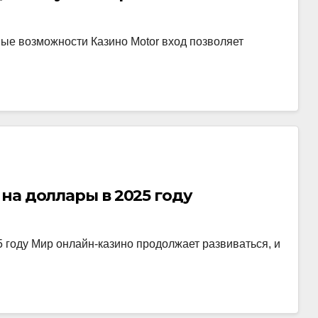
овые возможности Казино Motor вход позволяет
на доллары в 2025 году
 году Мир онлайн-казино продолжает развиваться, и