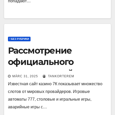
попадают…
! БЕЗ РУБРИКИ
Рассмотрение
официального
портала онлайн
MÁRC 31, 2025
TANKORTEREM
казино с бонусами
Известная сайт казино 7К показывает множество
слотов от мировых провайдеров. Игровые
автоматы 777, столовые и игральные игры,
аварийные игры с…