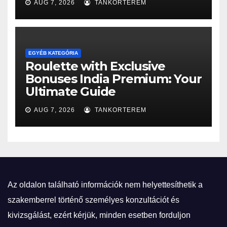
AUG 7, 2026
TANKORTEREM
EGYÉB KATEGÓRIA
Roulette with Exclusive
Bonuses India Premium: Your
Ultimate Guide
AUG 7, 2026
TANKORTEREM
Az oldalon található információk nem helyettesíthetik a
szakemberrel történő személyes konzultációt és
kivizsgálást, ezért kérjük, minden esetben forduljon