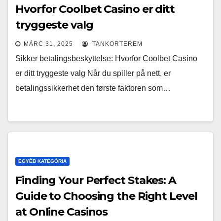
Hvorfor Coolbet Casino er ditt
tryggeste valg
MÁRC 31, 2025
TANKORTEREM
Sikker betalingsbeskyttelse: Hvorfor Coolbet Casino
er ditt tryggeste valg Når du spiller på nett, er
betalingssikkerhet den første faktoren som…
EGYÉB KATEGÓRIA
Finding Your Perfect Stakes: A
Guide to Choosing the Right Level
at Online Casinos