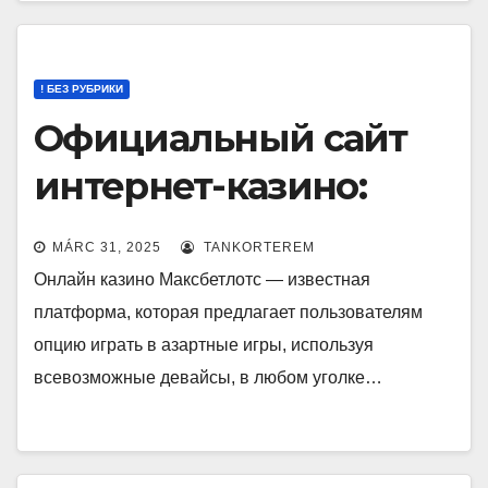
! БЕЗ РУБРИКИ
Официальный сайт
интернет-казино:
достоинства и
MÁRC 31, 2025
TANKORTEREM
бонусы
Онлайн казино Максбетлотс — известная
платформа, которая предлагает пользователям
опцию играть в азартные игры, используя
всевозможные девайсы, в любом уголке…