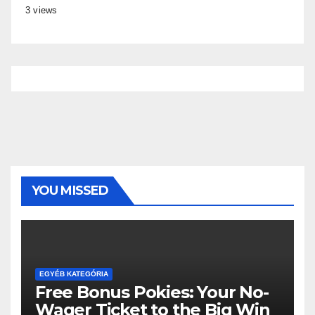
3 views
YOU MISSED
EGYÉB KATEGÓRIA
Free Bonus Pokies: Your No-
Wager Ticket to the Big Win