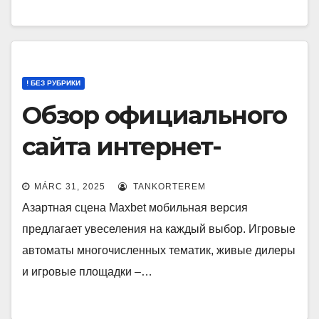
! БЕЗ РУБРИКИ
Обзор официального
сайта интернет-
казино с
MÁRC 31, 2025
TANKORTEREM
вознаграждениями
Азартная сцена Maxbet мобильная версия
предлагает увеселения на каждый выбор. Игровые
автоматы многочисленных тематик, живые дилеры
и игровые площадки –…