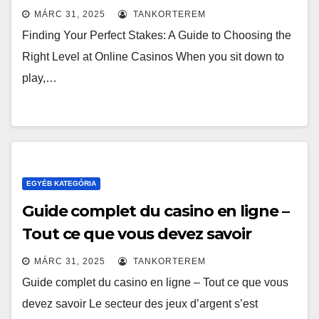
MÁRC 31, 2025
TANKORTEREM
Finding Your Perfect Stakes: A Guide to Choosing the
Right Level at Online Casinos When you sit down to
play,…
EGYÉB KATEGÓRIA
Guide complet du casino en ligne –
Tout ce que vous devez savoir
MÁRC 31, 2025
TANKORTEREM
Guide complet du casino en ligne – Tout ce que vous
devez savoir Le secteur des jeux d’argent s’est