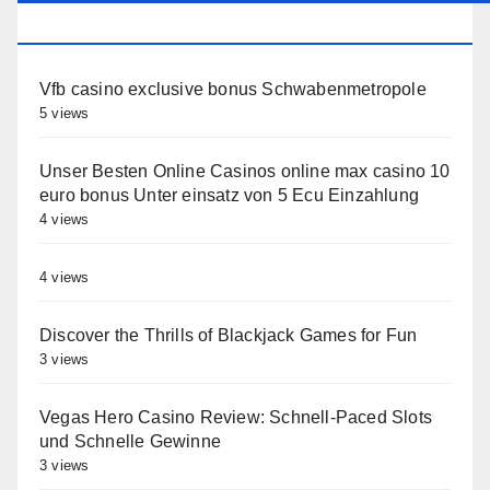
OLDALAK
Vfb casino exclusive bonus Schwabenmetropole
5 views
Unser Besten Online Casinos online max casino 10
euro bonus Unter einsatz von 5 Ecu Einzahlung
4 views
4 views
Discover the Thrills of Blackjack Games for Fun
3 views
Vegas Hero Casino Review: Schnell‑Paced Slots
und Schnelle Gewinne
3 views