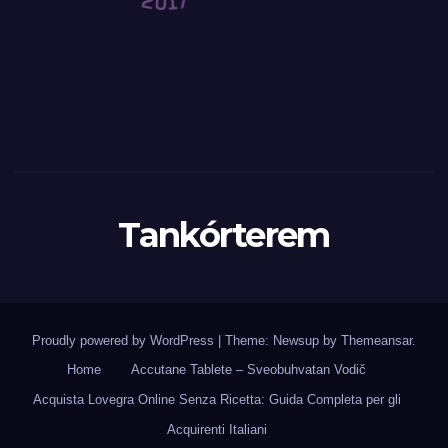
Tankórterem
Proudly powered by WordPress
|
Theme: Newsup by
Themeansar
.
Home
Accutane Tablete – Sveobuhvatan Vodič
Acquista Lovegra Online Senza Ricetta: Guida Completa per gli
Acquirenti Italiani