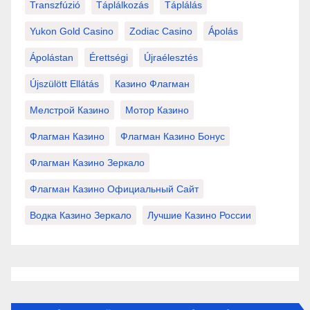
Transzfúzió
Táplálkozás
Táplálás
Yukon Gold Casino
Zodiac Casino
Ápolás
Ápolástan
Érettségi
Újraélesztés
Újszülött Ellátás
Казино Флагман
Мелстрой Казино
Мотор Казино
Флагман Казино
Флагман Казино Бонус
Флагман Казино Зеркало
Флагман Казино Официальный Сайт
Водка Казино Зеркало
Лучшие Казино России