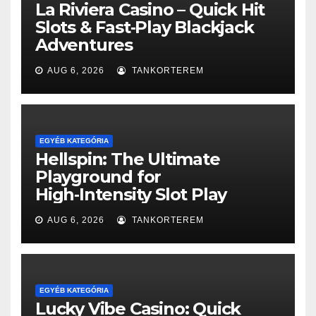
La Riviera Casino – Quick Hit
Slots & Fast‑Play Blackjack
Adventures
AUG 6, 2026
TANKORTEREM
EGYÉB KATEGÓRIA
Hellspin: The Ultimate
Playground for
High‑Intensity Slot Play
AUG 6, 2026
TANKORTEREM
EGYÉB KATEGÓRIA
Lucky Vibe Casino: Quick