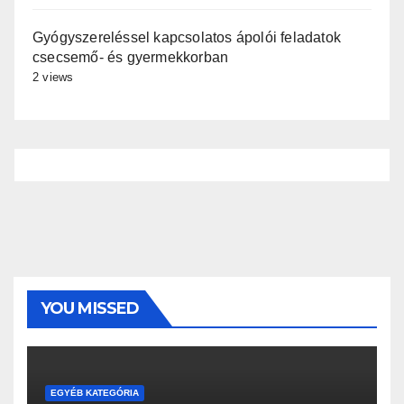
Gyógyszereléssel kapcsolatos ápolói feladatok
csecsemő- és gyermekkorban
2 views
YOU MISSED
EGYÉB KATEGÓRIA