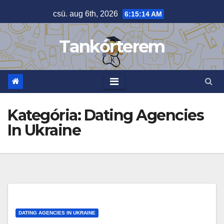
Skip
csü. aug 6th, 2026
6:15:14 AM
to
content
Tankórterem
Kategória:
Dating Agencies
In Ukraine
DATING AGENCIES IN UKRAINE