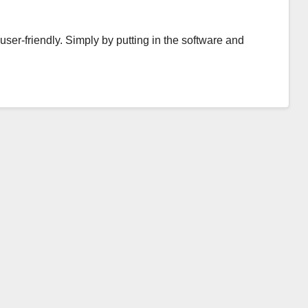
 user-friendly. Simply by putting in the software and