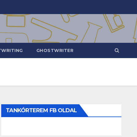
WRITING
GHOSTWRITER
TANKÓRTEREM FB OLDAL