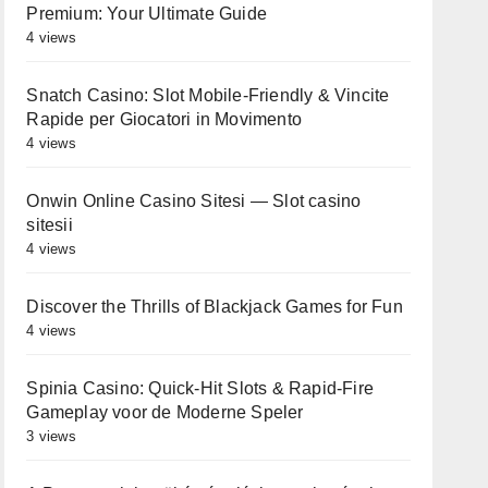
Premium: Your Ultimate Guide
4 views
Snatch Casino: Slot Mobile‑Friendly & Vincite
Rapide per Giocatori in Movimento
4 views
Onwin Online Casino Sitesi — Slot casino
sitesii
4 views
Discover the Thrills of Blackjack Games for Fun
4 views
Spinia Casino: Quick‑Hit Slots & Rapid‑Fire
Gameplay voor de Moderne Speler
3 views