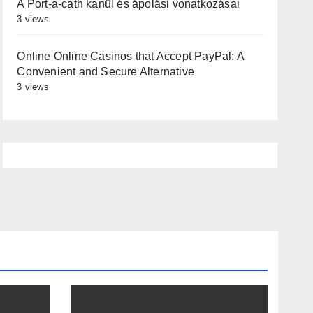
A Port-a-cath kanül és ápolási vonatkozásai
3 views
Online Online Casinos that Accept PayPal: A
Convenient and Secure Alternative
3 views