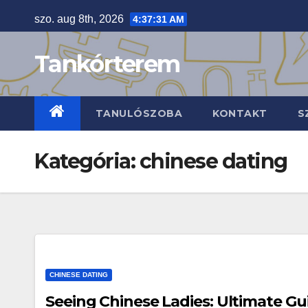
Skip
szo. aug 8th, 2026
4:37:32 AM
to
content
Tankórterem
TANULÓSZOBA
KONTAKT
S
Kategória:
chinese dating
CHINESE DATING
Seeing Chinese Ladies: Ultimate Gu