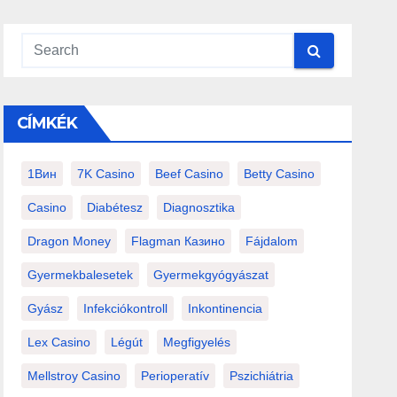
CÍMKÉK
1Вин
7K Casino
Beef Casino
Betty Casino
Casino
Diabétesz
Diagnosztika
Dragon Money
Flagman Казино
Fájdalom
Gyermekbalesetek
Gyermekgyógyászat
Gyász
Infekciókontroll
Inkontinencia
Lex Casino
Légút
Megfigyelés
Mellstroy Casino
Perioperatív
Pszichiátria