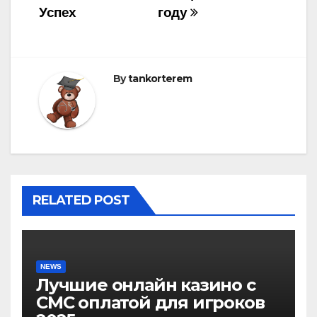
Успех
году
By
tankorterem
RELATED POST
NEWS
Лучшие онлайн казино с
СМС оплатой для игроков