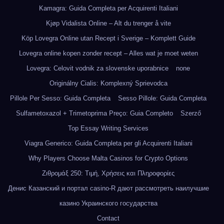
Kamagra: Guida Completa per Acquirenti Italiani
Kjøp Vidalista Online – Alt du trenger å vite
Köp Lovegra Online utan Recept i Sverige – Komplett Guide
Lovegra online kopen zonder recept – Alles wat je moet weten
Lovegra: Celovit vodnik za slovenske uporabnice
none
Originálny Cialis: Komplexný Sprievodca
Pillole Per Sesso: Guida Completa
Sesso Pillole: Guida Completa
Sulfametoxazol + Trimetoprima Preço: Guia Completo
Szerző
Top Essay Writing Services
Viagra Generico: Guida Completa per gli Acquirenti Italiani
Why Players Choose Malta Casinos for Crypto Options
Ζιθρομάξ 250: Τιμή, Χρήσεις και Πληροφορίες
Денис Казанский и портал casino-R дают рассмотреть наилучшие
казино Украинского государства
Contact