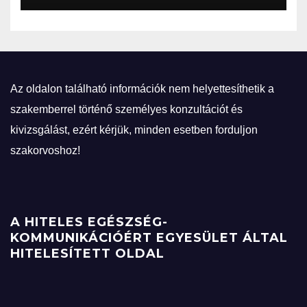
Az oldalon található információk nem helyettesíthetik a
szakemberrel történő személyes konzultációt és
kivizsgálást, ezért kérjük, minden esetben forduljon
szakorvoshoz!
A HITELES EGÉSZSÉG-
KOMMUNIKÁCIÓÉRT EGYESÜLET ÁLTAL
HITELESÍTETT OLDAL