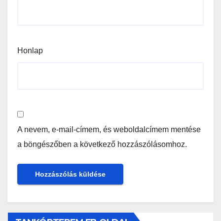
Honlap
A nevem, e-mail-címem, és weboldalcímem mentése
a böngészőben a következő hozzászólásomhoz.