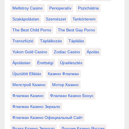
Mellstroy Casino
Perioperatív
Pszichiátria
Szakápolástan
Szemészet
Tankórterem
The Best Child Porno
The Best Gay Porno
Transzfúzió
Táplálkozás
Táplálás
Yukon Gold Casino
Zodiac Casino
Ápolás
Ápolástan
Érettségi
Újraélesztés
Újszülött Ellátás
Казино Флагман
Мелстрой Казино
Мотор Казино
Флагман Казино
Флагман Казино Бонус
Флагман Казино Зеркало
Флагман Казино Официальный Сайт
Водка Казино Зеркало
Лучшие Казино России