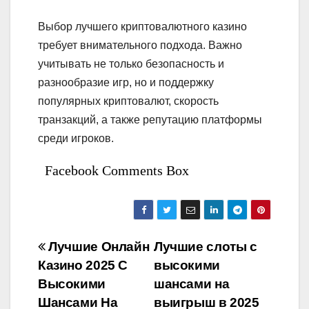
Выбор лучшего криптовалютного казино
требует внимательного подхода. Важно
учитывать не только безопасность и
разнообразие игр, но и поддержку
популярных криптовалют, скорость
транзакций, а также репутацию платформы
среди игроков.
Facebook Comments Box
Bejegyzés
Лучшие Онлайн
Лучшие слоты с
Казино 2025 С
высокими
navigáció
Высокими
шансами на
Шансами На
выигрыш в 2025