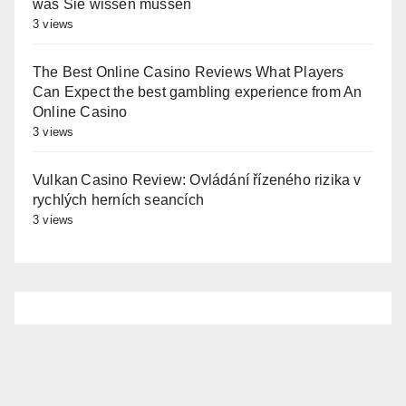
was Sie wissen müssen
3 views
The Best Online Casino Reviews What Players
Can Expect the best gambling experience from An
Online Casino
3 views
Vulkan Casino Review: Ovládání řízeného rizika v
rychlých herních seancích
3 views