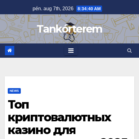
Skip
pén. aug 7th, 2026
8:34:41 AM
to
content
Tankórterem
NEWS
Топ
криптовалютных
казино для