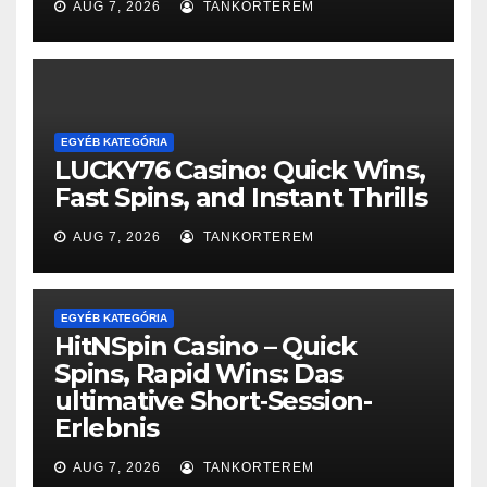
AUG 7, 2026
TANKORTEREM
EGYÉB KATEGÓRIA
LUCKY76 Casino: Quick Wins,
Fast Spins, and Instant Thrills
AUG 7, 2026
TANKORTEREM
EGYÉB KATEGÓRIA
HitNSpin Casino – Quick
Spins, Rapid Wins: Das
ultimative Short‑Session-
Erlebnis
AUG 7, 2026
TANKORTEREM