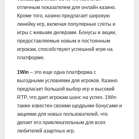
отличным показателем для онлайн казино.
Кроме того, казино предлагает широкую
линейку игр, включая популярные слоты и
игры с живыми дилерами. Бонусы и акции,
предоставляемые новым и постоянным
игрокам, способствуют успешной игре на
платформе.
1Win
– это еще одна платформа с
выгодными условиями для игроков. Казино
предлагает большой выбор игр и высокий
RTP, что дает игрокам шанс на успех. 1Win
также известен своими щедрыми бонусами и
акциями для новых пользователей, что
делает его привлекательным для всех
любителей азартных игр.