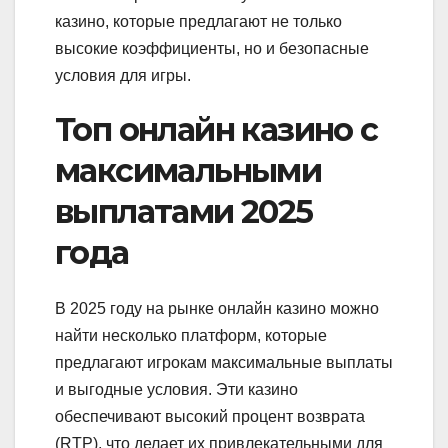
казино, которые предлагают не только
высокие коэффициенты, но и безопасные
условия для игры.
Топ онлайн казино с
максимальными
выплатами 2025
года
В 2025 году на рынке онлайн казино можно
найти несколько платформ, которые
предлагают игрокам максимальные выплаты
и выгодные условия. Эти казино
обеспечивают высокий процент возврата
(RTP), что делает их привлекательными для