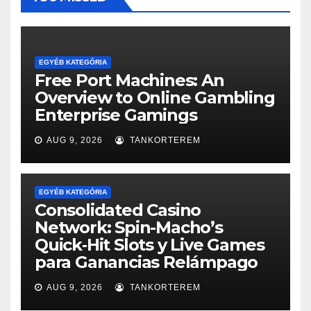
EGYÉB KATEGÓRIA
Free Port Machines: An
Overview to Online Gambling
Enterprise Gamings
AUG 9, 2026
TANKORTEREM
EGYÉB KATEGÓRIA
Consolidated Casino
Network: Spin-Macho’s
Quick‑Hit Slots y Live Games
para Ganancias Relámpago
AUG 9, 2026
TANKORTEREM