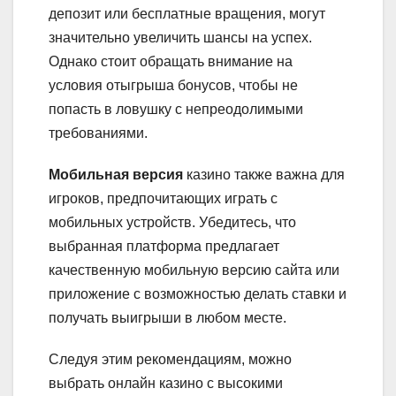
депозит или бесплатные вращения, могут
значительно увеличить шансы на успех.
Однако стоит обращать внимание на
условия отыгрыша бонусов, чтобы не
попасть в ловушку с непреодолимыми
требованиями.
Мобильная версия
казино также важна для
игроков, предпочитающих играть с
мобильных устройств. Убедитесь, что
выбранная платформа предлагает
качественную мобильную версию сайта или
приложение с возможностью делать ставки и
получать выигрыши в любом месте.
Следуя этим рекомендациям, можно
выбрать онлайн казино с высокими