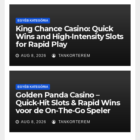
EGYÉB KATEGÓRIA
King Chance Casino: Quick
Wins and High‑Intensity Slots
for Rapid Play
AUG 8, 2026
TANKORTEREM
EGYÉB KATEGÓRIA
Golden Panda Casino –
Quick‑Hit Slots & Rapid Wins
voor de On‑The‑Go Speler
AUG 8, 2026
TANKORTEREM