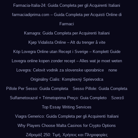
Farmacia-Italia-24: Guida Completa per gli Acquirenti Italiani
farmaciadiprima.com – Guida Completa per Acquisti Online di
Farmaci
Kamagra: Guida Completa per Acquirenti Italiani
Kjøp Vidalista Online – Alt du trenger å vite
Köp Lovegra Online utan Recept i Sverige – Komplett Guide
Lovegra online kopen zonder recept – Alles wat je moet weten
Lovegra: Celovit vodnik za slovenske uporabnice
none
Originálny Cialis: Komplexný Sprievodca
Pillole Per Sesso: Guida Completa
Sesso Pillole: Guida Completa
Sulfametoxazol + Trimetoprima Preço: Guia Completo
Szerző
Top Essay Writing Services
Viagra Generico: Guida Completa per gli Acquirenti Italiani
Why Players Choose Malta Casinos for Crypto Options
Ζιθρομάξ 250: Τιμή, Χρήσεις και Πληροφορίες