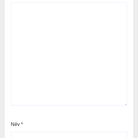
Név
*