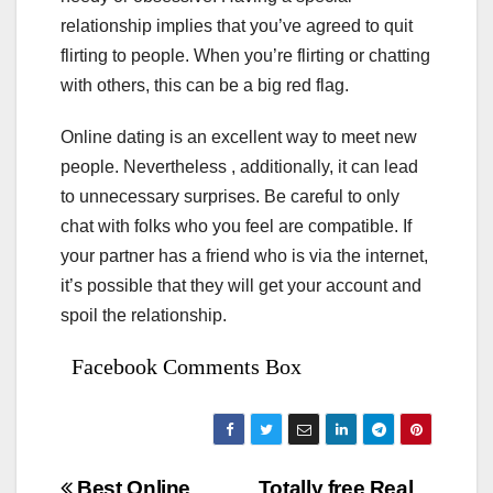
relationship implies that you’ve agreed to quit
flirting to people. When you’re flirting or chatting
with others, this can be a big red flag.
Online dating is an excellent way to meet new
people. Nevertheless , additionally, it can lead
to unnecessary surprises. Be careful to only
chat with folks who you feel are compatible. If
your partner has a friend who is via the internet,
it’s possible that they will get your account and
spoil the relationship.
Facebook Comments Box
Best Online
Totally free Real