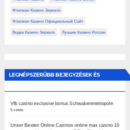
Флагман Казино Зеркало
Флагман Казино Официальный Сайт
Водка Казино Зеркало
Лучшие Казино России
LEGNÉPSZERŰBB BEJEGYZÉSEK ÉS
OLDALAK
Vfb casino exclusive bonus Schwabenmetropole
5 views
Unser Besten Online Casinos online max casino 10