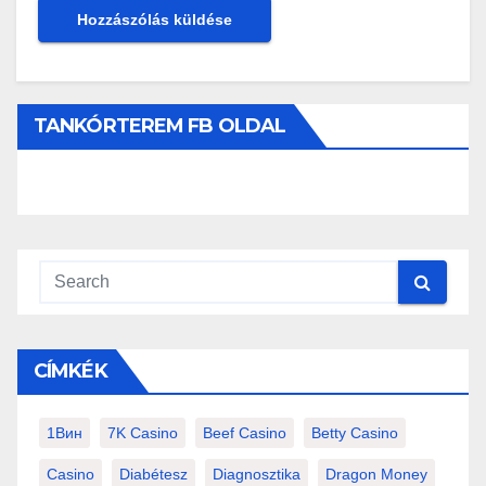
TANKÓRTEREM FB OLDAL
CÍMKÉK
1Вин
7K Casino
Beef Casino
Betty Casino
Casino
Diabétesz
Diagnosztika
Dragon Money