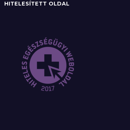
HITELESÍTETT OLDAL