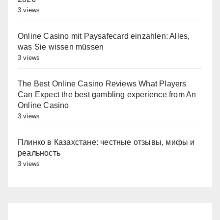
3 views
Online Casino mit Paysafecard einzahlen: Alles,
was Sie wissen müssen
3 views
The Best Online Casino Reviews What Players
Can Expect the best gambling experience from An
Online Casino
3 views
Плинко в Казахстане: честные отзывы, мифы и
реальность
3 views