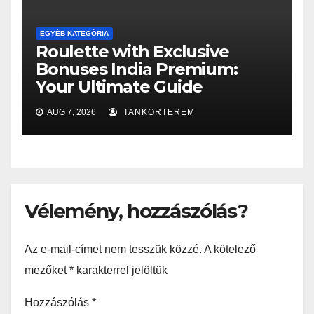
EGYÉB KATEGÓRIA
Roulette with Exclusive
Bonuses India Premium:
Your Ultimate Guide
AUG 7, 2026
TANKORTEREM
Vélemény, hozzászólás?
Az e-mail-címet nem tesszük közzé.
A kötelező
mezőket
*
karakterrel jelöltük
Hozzászólás
*