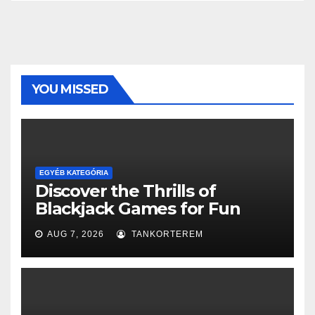
YOU MISSED
EGYÉB KATEGÓRIA
Discover the Thrills of
Blackjack Games for Fun
AUG 7, 2026
TANKORTEREM