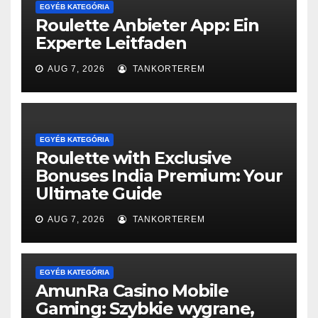
EGYÉB KATEGÓRIA
Roulette Anbieter App: Ein
Experte Leitfaden
AUG 7, 2026
TANKORTEREM
EGYÉB KATEGÓRIA
Roulette with Exclusive
Bonuses India Premium: Your
Ultimate Guide
AUG 7, 2026
TANKORTEREM
EGYÉB KATEGÓRIA
AmunRa Casino Mobile
Gaming: Szybkie wygrane,