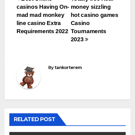
Bejegyzés
casinos Having On-
money sizzling
navigáció
mad mad monkey
hot casino games
line casino Extra
Casino
Requirements 2022
Tournaments
2023
By
tankorterem
RELATED POST