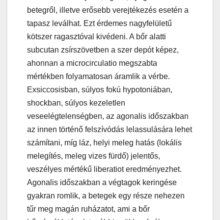
betegről, illetve erősebb verejtékezés esetén a
tapasz leválhat. Ezt érdemes nagyfelületű
kötszer ragasztóval kivédeni. A bőr alatti
subcutan zsírszövetben a szer depót képez,
ahonnan a microcirculatio megszabta
mértékben folyamatosan áramlik a vérbe.
Exsiccosisban, súlyos fokú hypotoniában,
shockban, súlyos kezeletlen
veseelégtelenségben, az agonalis időszakban
az innen történő felszívódás lelassulására lehet
számítani, míg láz, helyi meleg hatás (lokális
melegítés, meleg vizes fürdő) jelentős,
veszélyes mértékű liberatiot eredményezhet.
Agonalis időszakban a végtagok keringése
gyakran romlik, a betegek egy része nehezen
tűr meg magán ruházatot, ami a bőr