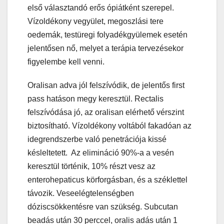
első választandó erős ópiátként szerepel.
Vízoldékony vegyület, megoszlási tere
oedemák, testüregi folyadékgyülemek esetén
jelentősen nő, melyet a terápia tervezésekor
figyelembe kell venni.
Oralisan adva jól felszívódik, de jelentős first
pass hatáson megy keresztül. Rectalis
felszívódása jó, az oralisan elérhető vérszint
biztosítható. Vízoldékony voltából fakadóan az
idegrendszerbe való penetrációja kissé
késleltetett. Az elimináció 90%-a a vesén
keresztül történik, 10% részt vesz az
enterohepaticus körforgásban, és a széklettel
távozik. Veseelégtelenségben
dóziscsökkentésre van szükség. Subcutan
beadás után 30 perccel, oralis adás után 1