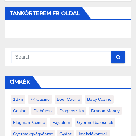
TANKÓRTEREM FB OLDAL
CÍMKÉK
1Вин
7K Casino
Beef Casino
Betty Casino
Casino
Diabétesz
Diagnosztika
Dragon Money
Flagman Казино
Fájdalom
Gyermekbalesetek
Gyermekgyógyászat
Gyász
Infekciókontroll