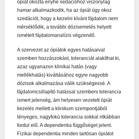
ópiát okozta enyhe sedacióhoz viszonylag
hamar alkalmazkodik, ha az ópiát úgy okoz
szedációt, hogy a kezelni kívánt fájdalom nem
mérséklődik, a további dózisemelés helyett
ismételt fájdalomanalízis végzendő.
A szervezet az ópiátok egyes hatásaival
szemben hozzászokást, toleranciát alakíthat ki,
azaz ugyanazon klinikai hatás (vagy
mellékhatás) kiváltásához egyre nagyobb
dózisok alkalmazása válik szükségessé. A
fájdalomcsillapító hatással szembeni tolerancia
ismert jelenség, ám helyesen vezetett ópiát
kezelés mellett a klinikum szempontjából
lényeges, nagyfokú tolerancia sokkal ritkábban
fordul elő. A dependentia függőséget jelent.
Fizikai dependentia minden tartósan ópiátot