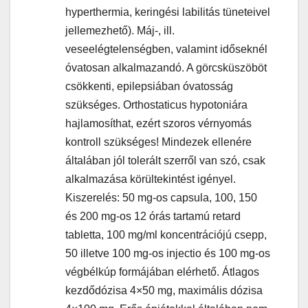
hyperthermia, keringési labilitás tüneteivel
jellemezhető). Máj-, ill.
veseelégtelenségben, valamint időseknél
óvatosan alkalmazandó. A görcsküszöböt
csökkenti, epilepsiában óvatosság
szükséges. Orthostaticus hypotoniára
hajlamosíthat, ezért szoros vérnyomás
kontroll szükséges! Mindezek ellenére
általában jól tolerált szerről van szó, csak
alkalmazása körültekintést igényel.
Kiszerelés: 50 mg-os capsula, 100, 150
és 200 mg-os 12 órás tartamú retard
tabletta, 100 mg/ml koncentrációjú csepp,
50 illetve 100 mg-os injectio és 100 mg-os
végbélkúp formájában elérhető. Átlagos
kezdődózisa 4×50 mg, maximális dózisa