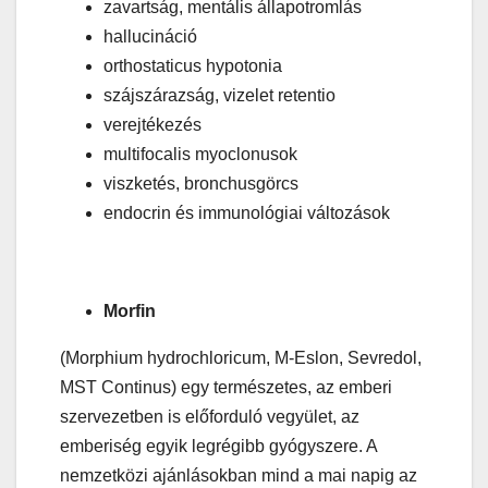
zavartság, mentális állapotromlás
hallucináció
orthostaticus hypotonia
szájszárazság, vizelet retentio
verejtékezés
multifocalis myoclonusok
viszketés, bronchusgörcs
endocrin és immunológiai változások
Morfin
(Morphium hydrochloricum, M-Eslon, Sevredol,
MST Continus) egy természetes, az emberi
szervezetben is előforduló vegyület, az
emberiség egyik legrégibb gyógyszere. A
nemzetközi ajánlásokban mind a mai napig az