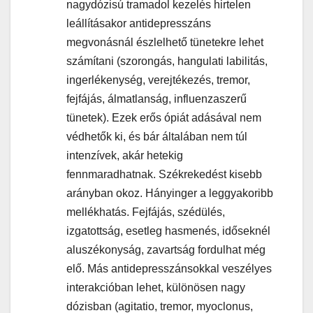
nagydózisú tramadol kezelés hirtelen
leállításakor antidepresszáns
megvonásnál észlelhető tünetekre lehet
számítani (szorongás, hangulati labilitás,
ingerlékenység, verejtékezés, tremor,
fejfájás, álmatlanság, influenzaszerű
tünetek). Ezek erős ópiát adásával nem
védhetők ki, és bár általában nem túl
intenzívek, akár hetekig
fennmaradhatnak. Székrekedést kisebb
arányban okoz. Hányinger a leggyakoribb
mellékhatás. Fejfájás, szédülés,
izgatottság, esetleg hasmenés, időseknél
aluszékonyság, zavartság fordulhat még
elő. Más antidepresszánsokkal veszélyes
interakcióban lehet, különösen nagy
dózisban (agitatio, tremor, myoclonus,