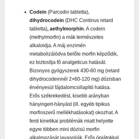
Codein
(Parcodin tabletta),
dihydrocodein
(DHC Continus retard
tabletta)
, aethylmorphin
. A codein
(methylmorfin) a mák természetes
alkaloidja. A máj enzimén
metabolizálódva belőle morfin képződik,
ez biztosítja fő analgeticus hatását.
Bizonyos gyógyszerek 430-60 mg (retard
dihydrocodeinnél 2×60-120 mg) dózisban
érvényesül fájdalomcsillapító hatása.
Erős székrekedést, kisebb arányban
hányingert-hányást (ill. egyéb tipikus
morfinszerű mellékhatásokat) okozhat. A
fenti kinetikai problémák miatt helyette
egyre többen mini dózisú morfin
alkalmazását javasolják. Erős ópiátokkal