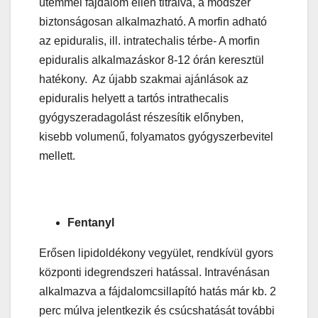
ütemmel fájdalom ellen titrálva, a módszer
biztonságosan alkalmazható. A morfin adható
az epiduralis, ill. intratechalis térbe- A morfin
epiduralis alkalmazáskor 8-12 órán keresztül
hatékony. Az újabb szakmai ajánlások az
epiduralis helyett a tartós intrathecalis
gyógyszeradagolást részesítik előnyben,
kisebb volumenű, folyamatos gyógyszerbevitel
mellett.
Fentanyl
Erősen lipidoldékony vegyület, rendkívül gyors
központi idegrendszeri hatással. Intravénásan
alkalmazva a fájdalomcsillapító hatás már kb. 2
perc múlva jelentkezik és csúcshatását további