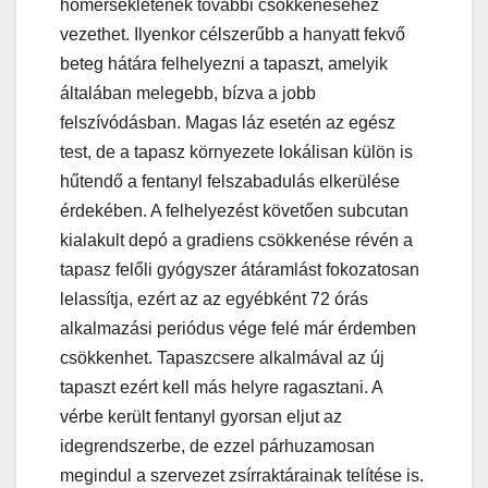
hőmérsékletének további csökkenéséhez
vezethet. Ilyenkor célszerűbb a hanyatt fekvő
beteg hátára felhelyezni a tapaszt, amelyik
általában melegebb, bízva a jobb
felszívódásban. Magas láz esetén az egész
test, de a tapasz környezete lokálisan külön is
hűtendő a fentanyl felszabadulás elkerülése
érdekében. A felhelyezést követően subcutan
kialakult depó a gradiens csökkenése révén a
tapasz felőli gyógyszer átáramlást fokozatosan
lelassítja, ezért az az egyébként 72 órás
alkalmazási periódus vége felé már érdemben
csökkenhet. Tapaszcsere alkalmával az új
tapaszt ezért kell más helyre ragasztani. A
vérbe került fentanyl gyorsan eljut az
idegrendszerbe, de ezzel párhuzamosan
megindul a szervezet zsírraktárainak telítése is.