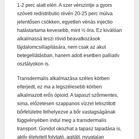
1-2 perc alatt eléri. A szer vérszintje a gyors
szöveti redistributio révén 20-25 perc múlva
jelentősen csökken, egyetlen vénás injectio
hatástartama kevesebb, mint ½ óra. Ez kiválóan
alkalmassá teszi rövid beavatkozások
fájdalomcsillapítására, nem csak az akut
betegellátásban, hanem adott esetben palliatív
osztályokon is.
Transdermalis alkalmazása széles körben
elterjedt, ez ma a legszélesebb körben
alkalmazott erős ópioid. A tapaszt szőrmentes,
sima, előzetesen szappanos vízzel letisztított
bőrfelületre felhelyezve a bőr vastagságának
függvényében indul meg a transdermalis
transport. Gondot okozhat a tapasz tapadása is,
aktív életvitelt folytató, agitált, nyugtalan