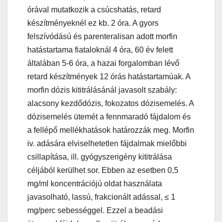
órával mutatkozik a csúcshatás, retard
készítményeknél ez kb. 2 óra. A gyors
felszívódású és parenteralisan adott morfin
hatástartama fiataloknál 4 óra, 60 év felett
általában 5-6 óra, a hazai forgalomban lévő
retard készítmények 12 órás hatástartamúak. A
morfin dózis kititrálásánál javasolt szabály:
alacsony kezdődózis, fokozatos dózisemelés. A
dózisemelés ütemét a fennmaradó fájdalom és
a fellépő mellékhatások határozzák meg. Morfin
iv. adására elviselhetetlen fájdalmak mielőbbi
csillapítása, ill. gyógyszerigény kititrálása
céljából kerülhet sor. Ebben az esetben 0,5
mg/ml koncentrációjú oldat használata
javasolható, lassú, frakcionált adással, ≤ 1
mg/perc sebességgel. Ezzel a beadási