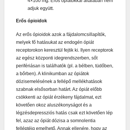
4×100 mg. Erős ópiátokkal általában nem
adjuk együtt.
Erős ópioidok
Az erős ópioidok azok a fájdalomcsillapítók,
melyek fő hatásukat az endogén ópiát
receptorokon keresztül fejtik ki. Ilyen receptorok
az egész központi idegrendszerben, sőt
perifériásan is találhatók (pl. a bélben, tüdőben,
a bőrben). A klinikumban az ópiátok
dózisemelésének a fellépő mellékhatások
szabnak elsősorban határt. Az ópiát előbb
csökkenti az ópiát érzékeny fájdalmat, ezt
követően okoz aluszékonyságot és a
légzésdepressziós hatás csak ezt követően lép
fel, azaz az ópiát dózisa a somnolentia
felléptéig emelhető. Annak ellenére, hogy az