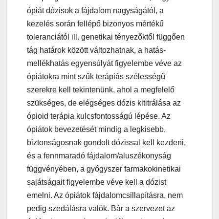
ópiát dózisok a fájdalom nagyságától, a
kezelés során fellépő bizonyos mértékű
toleranciától ill. genetikai tényezőktől függően
tág határok között változhatnak, a hatás-
mellékhatás egyensúlyát figyelembe véve az
ópiátokra mint szűk terápiás szélességű
szerekre kell tekintenünk, ahol a megfelelő
szükséges, de elégséges dózis kititrálása az
ópioid terápia kulcsfontosságú lépése. Az
ópiátok bevezetését mindig a legkisebb,
biztonságosnak gondolt dózissal kell kezdeni,
és a fennmaradó fájdalom/aluszékonyság
függvényében, a gyógyszer farmakokinetikai
sajátságait figyelembe véve kell a dózist
emelni. Az ópiátok fájdalomcsillapításra, nem
pedig szedálásra valók. Bár a szervezet az