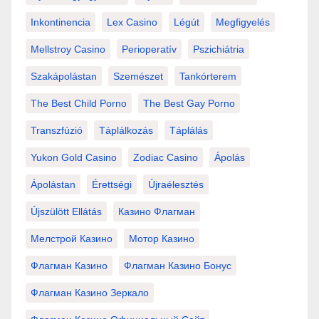
Inkontinencia
Lex Casino
Légút
Megfigyelés
Mellstroy Casino
Perioperatív
Pszichiátria
Szakápolástan
Szemészet
Tankórterem
The Best Child Porno
The Best Gay Porno
Transzfúzió
Táplálkozás
Táplálás
Yukon Gold Casino
Zodiac Casino
Ápolás
Ápolástan
Érettségi
Újraélesztés
Újszülött Ellátás
Казино Флагман
Мелстрой Казино
Мотор Казино
Флагман Казино
Флагман Казино Бонус
Флагман Казино Зеркало