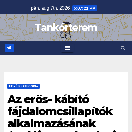
Skip
pén. aug 7th, 2026
5:07:22 PM
to
content
Tankórterem
EGYÉB KATEGÓRIA
Az erős- kábító
fájdalomcsillapítók
alkalmazásának