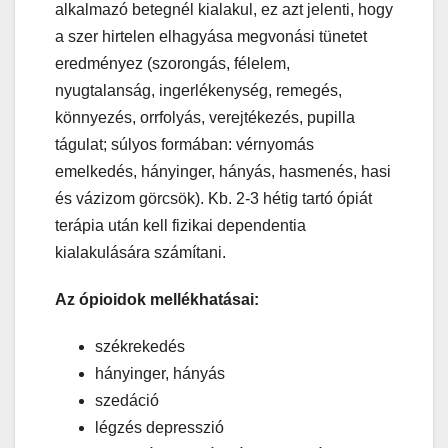
alkalmazó betegnél kialakul, ez azt jelenti, hogy
a szer hirtelen elhagyása megvonási tünetet
eredményez (szorongás, félelem,
nyugtalanság, ingerlékenység, remegés,
könnyezés, orrfolyás, verejtékezés, pupilla
tágulat; súlyos formában: vérnyomás
emelkedés, hányinger, hányás, hasmenés, hasi
és vázizom görcsök). Kb. 2-3 hétig tartó ópiát
terápia után kell fizikai dependentia
kialakulására számítani.
Az ópioidok mellékhatásai:
székrekedés
hányinger, hányás
szedáció
légzés depresszió