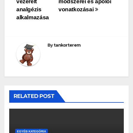
vezérelt
módszerei és ápolói
navigáció
analgézis
vonatkozásai
alkalmazása
By
tankorterem
RELATED POST
EGYÉB KATEGÓRIA