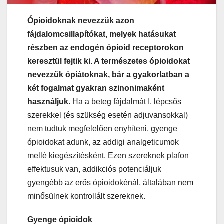
Ópioidoknak nevezzük azon
fájdalomcsillapítókat, melyek hatásukat
részben az endogén ópioid receptorokon
keresztül fejtik ki. A természetes ópioidokat
nevezzük ópiátoknak, bár a gyakorlatban a
két fogalmat gyakran szinonimaként
használjuk.
Ha a beteg fájdalmát I. lépcsős
szerekkel (és szükség esetén adjuvansokkal)
nem tudtuk megfelelően enyhíteni, gyenge
ópioidokat adunk, az addigi analgeticumok
mellé kiegészítésként. Ezen szereknek plafon
effektusuk van, addikciós potenciáljuk
gyengébb az erős ópioidokénál, általában nem
minősülnek kontrollált szereknek.
Gyenge ópioidok