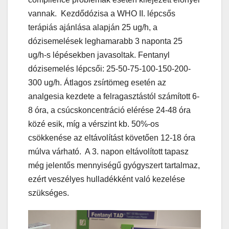
vannak. Kezdődózisa a WHO II. lépcsős
terápiás ajánlása alapján 25 ug/h, a
dózisemelések leghamarabb 3 naponta 25
ug/h-s lépésekben javasoltak. Fentanyl
dózisemelés lépcsői: 25-50-75-100-150-200-
300 ug/h. Átlagos zsírtömeg esetén az
analgesia kezdete a felragasztástól számított 6-
8 óra, a csúcskoncentráció elérése 24-48 óra
közé esik, míg a vérszint kb. 50%-os
csökkenése az eltávolítást követően 12-18 óra
múlva várható. A 3. napon eltávolított tapasz
még jelentős mennyiségű gyógyszert tartalmaz,
ezért veszélyes hulladékként való kezelése
szükséges.