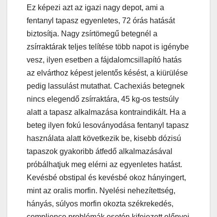
Ez képezi azt az igazi nagy depot, ami a
fentanyl tapasz egyenletes, 72 órás hatását
biztosítja. Nagy zsírtömegű betegnél a
zsírraktárak teljes telítése több napot is igénybe
vesz, ilyen esetben a fájdalomcsillapító hatás
az elvárthoz képest jelentős késést, a kiürülése
pedig lassulást mutathat. Cachexiás betegnek
nincs elegendő zsírraktára, 45 kg-os testsúly
alatt a tapasz alkalmazása kontraindikált. Ha a
beteg ilyen fokú lesoványodása fentanyl tapasz
használata alatt következik be, kisebb dózisú
tapaszok gyakoribb átfedő alkalmazásával
próbálhatjuk meg elérni az egyenletes hatást.
Kevésbé obstipal és kevésbé okoz hányingert,
mint az oralis morfin. Nyelési nehezítettség,
hányás, súlyos morfin okozta székrekedés,
complience problémák esetén kifejezett előnyei