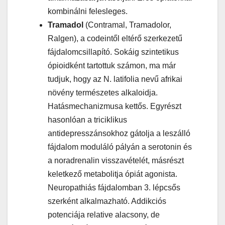
kombinálni felesleges.
Tramadol
(Contramal, Tramadolor,
Ralgen), a codeintől eltérő szerkezetű
fájdalomcsillapító. Sokáig szintetikus
ópioidként tartottuk számon, ma már
tudjuk, hogy az N. latifolia nevű afrikai
növény természetes alkaloidja.
Hatásmechanizmusa kettős. Egyrészt
hasonlóan a triciklikus
antidepresszánsokhoz gátolja a leszálló
fájdalom moduláló pályán a serotonin és
a noradrenalin visszavételét, másrészt
keletkező metabolitja ópiát agonista.
Neuropathiás fájdalomban 3. lépcsős
szerként alkalmazható. Addikciós
potenciája relative alacsony, de