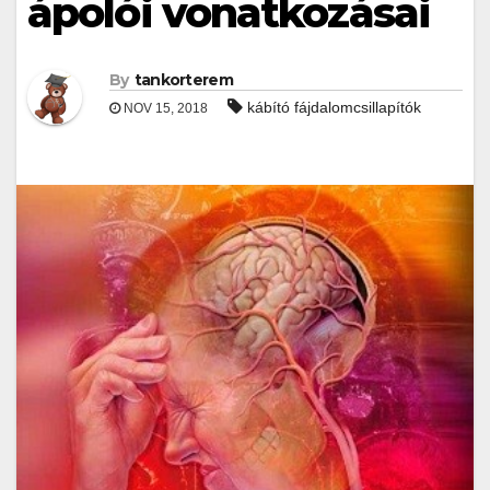
ápolói vonatkozásai
By
tankorterem
kábító fájdalomcsillapítók
NOV 15, 2018