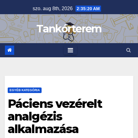
Skip
szo. aug 8th, 2026
2:35:21 AM
to
content
Tankórterem
EGYÉB KATEGÓRIA
Páciens vezérelt
analgézis
alkalmazása