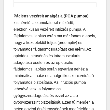
Páciens vezérelt analgézia (PCA pumpa)
kisméretű, akkumulátorral működő,
elektronikusan vezérelt infúziós pumpa. A
fájdalomcsillapítás terén ma már fontos alapelv,
hogy a kezdetektől teljes (preemptiv) és
folyamatos fájdalomcsillapítást kell elérni. Az
opioidok intravénás és intramuscularis
adagolása esetén és az epidurális
fájdalomcsillapítás során egyaránt nehéz a
minimálisan hatásos analgetikus koncentráció
folyamatos biztosítása. Az infúziós pumpa
lehetővé teszi a folyamatos
gyógyszeradagolást és ezzel az alap
gyógyszerszint biztosítását. Ezen túlmenően a
beteg egyéni érzékenységének megfelelően a