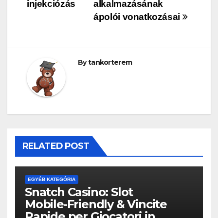
navigáció
injekciózás
alkalmazásának
ápolói vonatkozásai
By
tankorterem
RELATED POST
EGYÉB KATEGÓRIA
Snatch Casino: Slot
Mobile‑Friendly & Vincite
Rapide per Giocatori in