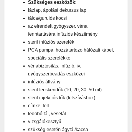
Szükséges eszközök:
lázlap, ápolási dekurzus lap
tálca/gurulós kocsi
az elrendelt gyógyszer, véna
fenntartására infúziós készítmény
steril infúziós szerelék
PCA pumpa, hozzátartozó hálózati kábel,
speciális szerelékkel
vénabiztosítás, infúzió, iv.
gyógyszerbeadás eszközei
infúziós állvány
steril fecskendők (10, 20, 30, 50 ml)
steril injekciós tűk (felszíváshoz)
címke, toll
ledobó tál, vesetál
vizsgálókesztyű
szükség esetén ágytál/kacsa