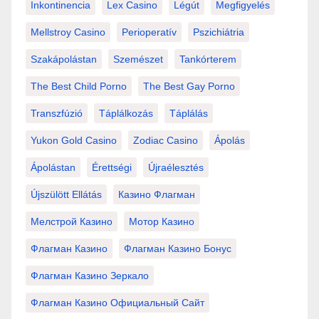
Inkontinencia
Lex Casino
Légút
Megfigyelés
Mellstroy Casino
Perioperatív
Pszichiátria
Szakápolástan
Szemészet
Tankórterem
The Best Child Porno
The Best Gay Porno
Transzfúzió
Táplálkozás
Táplálás
Yukon Gold Casino
Zodiac Casino
Ápolás
Ápolástan
Érettségi
Újraélesztés
Újszülött Ellátás
Казино Флагман
Мелстрой Казино
Мотор Казино
Флагман Казино
Флагман Казино Бонус
Флагман Казино Зеркало
Флагман Казино Официальный Сайт