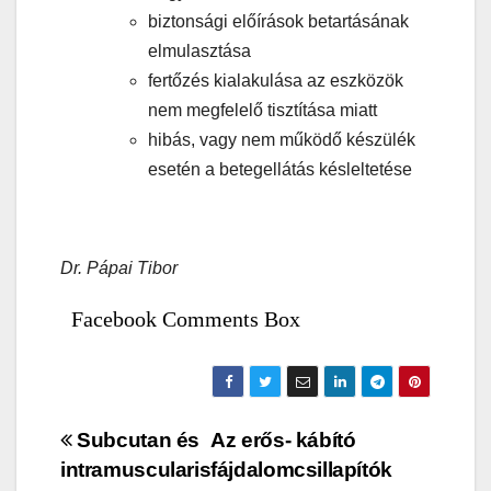
biztonsági előírások betartásának
elmulasztása
fertőzés kialakulása az eszközök
nem megfelelő tisztítása miatt
hibás, vagy nem működő készülék
esetén a betegellátás késleltetése
Dr. Pápai Tibor
Facebook Comments Box
Bejegyzés
Subcutan és
Az erős- kábító
intramuscularis
fájdalomcsillapítók