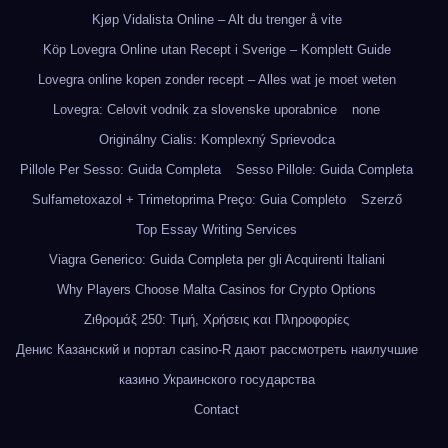
Kjøp Vidalista Online – Alt du trenger å vite
Köp Lovegra Online utan Recept i Sverige – Komplett Guide
Lovegra online kopen zonder recept – Alles wat je moet weten
Lovegra: Celovit vodnik za slovenske uporabnice
none
Originálny Cialis: Komplexný Sprievodca
Pillole Per Sesso: Guida Completa
Sesso Pillole: Guida Completa
Sulfametoxazol + Trimetoprima Preço: Guia Completo
Szerző
Top Essay Writing Services
Viagra Generico: Guida Completa per gli Acquirenti Italiani
Why Players Choose Malta Casinos for Crypto Options
Ζιθρομάξ 250: Τιμή, Χρήσεις και Πληροφορίες
Денис Казанский и портал casino-R дают рассмотреть наилучшие
казино Украинского государства
Contact