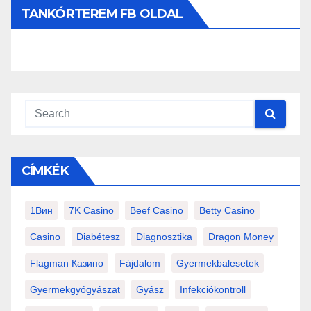
TANKÓRTEREM FB OLDAL
CÍMKÉK
1Вин
7K Casino
Beef Casino
Betty Casino
Casino
Diabétesz
Diagnosztika
Dragon Money
Flagman Казино
Fájdalom
Gyermekbalesetek
Gyermekgyógyászat
Gyász
Infekciókontroll