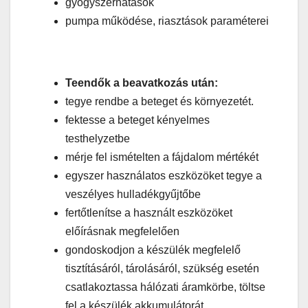
gyógyszerhatások
pumpa működése, riasztások paraméterei
T
eendők a beavatkozás után:
tegye rendbe a beteget és környezetét.
fektesse a beteget kényelmes
testhelyzetbe
mérje fel ismételten a fájdalom mértékét
egyszer használatos eszközöket tegye a
veszélyes hulladékgyűjtőbe
fertőtlenítse a használt eszközöket
előírásnak megfelelően
gondoskodjon a készülék megfelelő
tisztításáról, tárolásáról, szükség esetén
csatlakoztassa hálózati áramkörbe, töltse
fel a készülék akkumulátorát