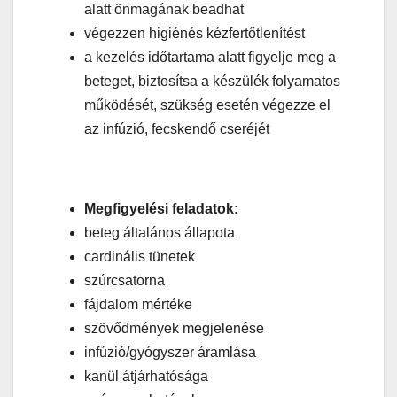
alatt önmagának beadhat
végezzen higiénés kézfertőtlenítést
a kezelés időtartama alatt figyelje meg a
beteget, biztosítsa a készülék folyamatos
működését, szükség esetén végezze el
az infúzió, fecskendő cseréjét
Megfigyelési feladatok:
beteg általános állapota
cardinális tünetek
szúrcsatorna
fájdalom mértéke
szövődmények megjelenése
infúzió/gyógyszer áramlása
kanül átjárhatósága