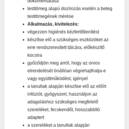
dokumentálása
testtömeg alapú dozírozás esetén a beteg
testtömegének mérése
Alkalmazás, kivitelezés:
végezzen higiénés kézfertőtlenítést
készítse elő a szükséges eszközöket az
erre rendszeresített tálcára, előkészítő
kocsira
győződjön meg arról, hogy az orvos
elrendelését önállóan végrehajthatja-e
vagy együttműködést, igényel
a tanultak alapján készítse elő az előírt
infúziót, gyógyszert, használjon az
adagoláshoz szükséges megfelelő
szereléket, fecskendőt, hosszabbító
adaptert
a szereléket a tanultak alapján