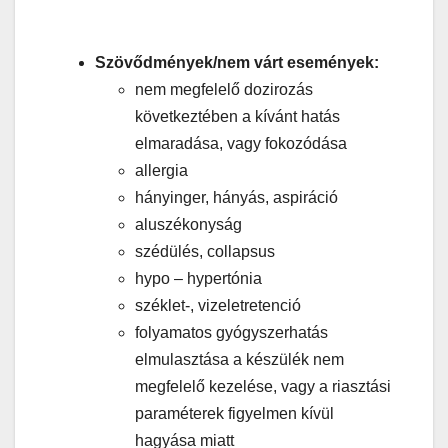
Szövődmények/nem várt események:
nem megfelelő dozirozás
következtében a kívánt hatás
elmaradása, vagy fokozódása
allergia
hányinger, hányás, aspiráció
aluszékonyság
szédülés, collapsus
hypo – hypertónia
széklet-, vizeletretenció
folyamatos gyógyszerhatás
elmulasztása a készülék nem
megfelelő kezelése, vagy a riasztási
paraméterek figyelmen kívül
hagyása miatt