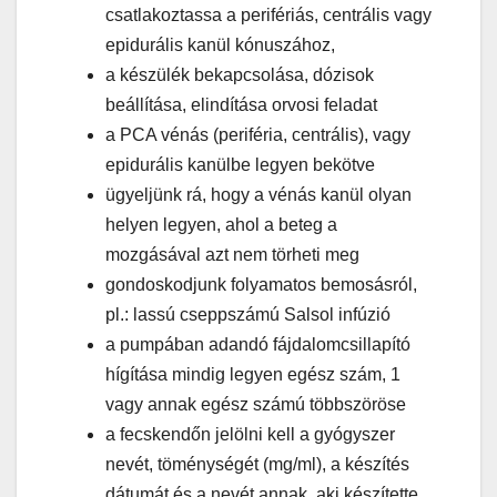
csatlakoztassa a perifériás, centrális vagy
epidurális kanül kónuszához,
a készülék bekapcsolása, dózisok
beállítása, elindítása orvosi feladat
a PCA vénás (periféria, centrális), vagy
epidurális kanülbe legyen bekötve
ügyeljünk rá, hogy a vénás kanül olyan
helyen legyen, ahol a beteg a
mozgásával azt nem törheti meg
gondoskodjunk folyamatos bemosásról,
pl.: lassú cseppszámú Salsol infúzió
a pumpában adandó fájdalomcsillapító
hígítása mindig legyen egész szám, 1
vagy annak egész számú többszöröse
a fecskendőn jelölni kell a gyógyszer
nevét, töménységét (mg/ml), a készítés
dátumát és a nevét annak, aki készítette