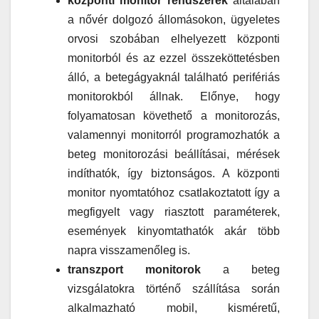
központi monitor rendszerek
általában
a nővér dolgozó állomásokon, ügyeletes
orvosi szobában elhelyezett központi
monitorból és az ezzel összeköttetésben
álló, a betegágyaknál található perifériás
monitorokból állnak. Előnye, hogy
folyamatosan követhető a monitorozás,
valamennyi monitorról programozhatók a
beteg monitorozási beállításai, mérések
indíthatók, így biztonságos. A központi
monitor nyomtatóhoz csatlakoztatott így a
megfigyelt vagy riasztott paraméterek,
események kinyomtathatók akár több
napra visszamenőleg is.
transzport monitorok
a beteg
vizsgálatokra történő szállítása során
alkalmazható mobil, kisméretű,