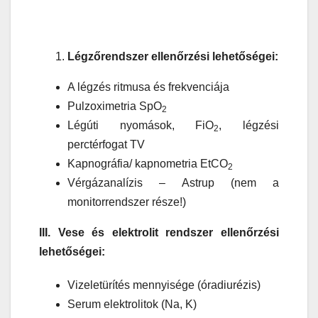
Légzőrendszer ellenőrzési lehetőségei:
A légzés ritmusa és frekvenciája
Pulzoximetria SpO
2
Légúti nyomások, FiO
, légzési
2
perctérfogat TV
Kapnográfia/ kapnometria EtCO
2
Vérgázanalízis – Astrup (nem a
monitorrendszer része!)
III. Vese és elektrolit rendszer ellenőrzési
lehetőségei:
Vizeletürítés mennyisége (óradiurézis)
Serum elektrolitok (Na, K)