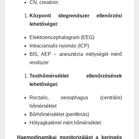
CN, creatinin
Központi idegrendszer ellenőrzési
lehetőségei:
Elektroencephalogram (EEG)
Intracranialis nyomás (ICP)
BIS, AEP – anesztézia mélységét mérő
rendszer
Testhőmérséklet ellenőrzésének
lehetőségei:
Rectalis, oesophagus (centrális)
hőmérséklet
Bőrhőmérséklet (perifériás)
Hólyagkatérrel mért hőmérséklet
Haemodinamikai monitorizálást a keringés