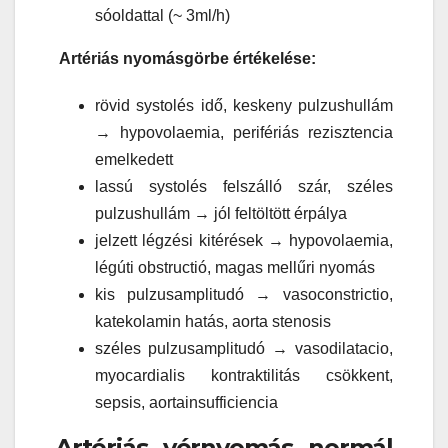
sóoldattal (~ 3ml/h)
Artériás nyomásgörbe értékelése:
rövid systolés idő, keskeny pulzushullám
→ hypovolaemia, perifériás rezisztencia
emelkedett
lassú systolés felszálló szár, széles
pulzushullám → jól feltöltött érpálya
jelzett légzési kitérések → hypovolaemia,
légúti obstructió, magas mellűri nyomás
kis pulzusamplitudó → vasoconstrictio,
katekolamin hatás, aorta stenosis
széles pulzusamplitudó → vasodilatacio,
myocardialis kontraktilitás csökkent,
sepsis, aortainsufficiencia
Artériás vérnyomás normál