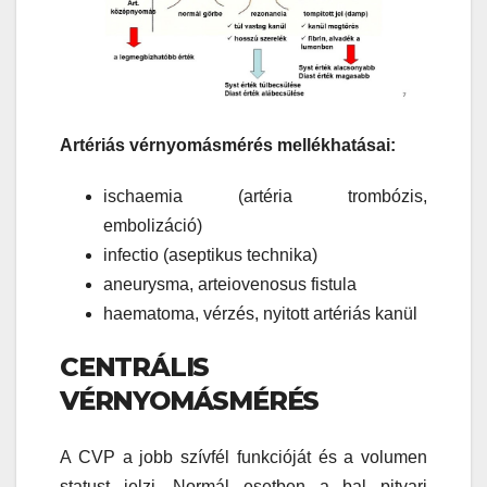
Artériás vérnyomásmérés mellékhatásai:
ischaemia (artéria trombózis,
embolizáció)
infectio (aseptikus technika)
aneurysma, arteiovenosus fistula
haematoma, vérzés, nyitott artériás kanül
CENTRÁLIS
VÉRNYOMÁSMÉRÉS
A CVP a jobb szívfél funkcióját és a volumen
statust jelzi. Normál esetben a bal pitvari