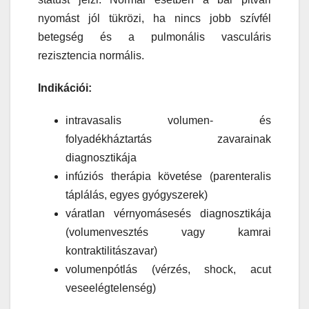
nyomást jól tükrözi, ha nincs jobb szívfél
betegség és a pulmonális vasculáris
rezisztencia normális.
Indikációi:
intravasalis volumen- és
folyadékháztartás zavarainak
diagnosztikája
infúziós therápia követése (parenteralis
táplálás, egyes gyógyszerek)
váratlan vérnyomásesés diagnosztikája
(volumenvesztés vagy kamrai
kontraktilitászavar)
volumenpótlás (vérzés, shock, acut
veseelégtelenség)