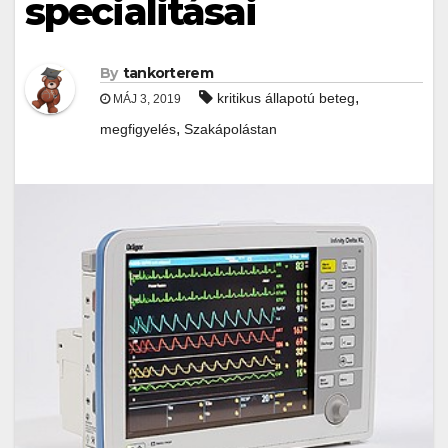
specialitásai
By
tankorterem
,
kritikus állapotú beteg
MÁJ 3, 2019
,
megfigyelés
Szakápolástan