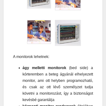
A monitorok lehetnek:
ágy melletti monitorok
(bed side) a
kórteremben a beteg ágyánál elhelyezett
monitor, ami ott helyben programozható,
és csak az ott lévő személyzet tudja
követni a monitorozást, így a biztonságot
kevésbé garantálja