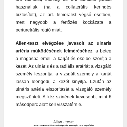
használjuk (ha a collaterális keringés
biztosított), az art. femoralist végső esetben,
mert nagyobb a fertőzés kockázata a
periuretrális régió miatt.
Allen-teszt elvégzése javasolt az ulnaris
artéria működésének felméréséhez
: a beteg
a magasba emeli a karját és ökölbe szorítja a
kezét. Az ulnáris és a radiális artériát a vizsgáló
személy leszorítja, a vizsgált személy a karját
lassan leengedi, a kezét kinyitja. Ezután az
ulnáris artéria elszorítását a vizsgáló személy
megszünteti. A kéz színének kevesebb, mint 6
másodperc alatt kell visszatérnie.