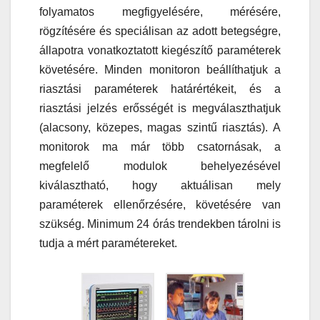
folyamatos megfigyelésére, mérésére,
rögzítésére és speciálisan az adott betegségre,
állapotra vonatkoztatott kiegészítő paraméterek
követésére. Minden monitoron beállíthatjuk a
riasztási paraméterek határértékeit, és a
riasztási jelzés erősségét is megválaszthatjuk
(alacsony, közepes, magas szintű riasztás). A
monitorok ma már több csatornásak, a
megfelelő modulok behelyezésével
kiválasztható, hogy aktuálisan mely
paraméterek ellenőrzésére, követésére van
szükség. Minimum 24 órás trendekben tárolni is
tudja a mért paramétereket.