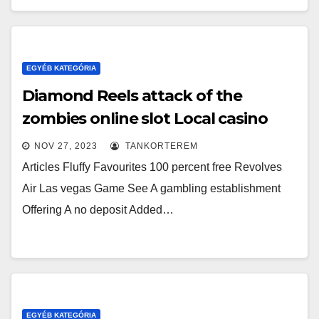
EGYÉB KATEGÓRIA
Diamond Reels attack of the
zombies online slot Local casino
NOV 27, 2023
TANKORTEREM
Articles Fluffy Favourites 100 percent free Revolves
Air Las vegas Game See A gambling establishment
Offering A no deposit Added…
EGYÉB KATEGÓRIA