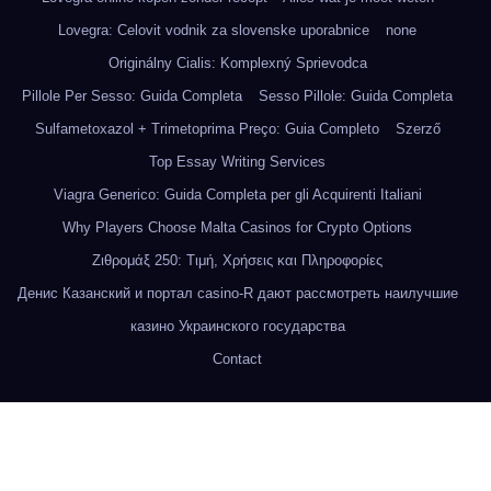
Lovegra: Celovit vodnik za slovenske uporabnice
none
Originálny Cialis: Komplexný Sprievodca
Pillole Per Sesso: Guida Completa
Sesso Pillole: Guida Completa
Sulfametoxazol + Trimetoprima Preço: Guia Completo
Szerző
Top Essay Writing Services
Viagra Generico: Guida Completa per gli Acquirenti Italiani
Why Players Choose Malta Casinos for Crypto Options
Ζιθρομάξ 250: Τιμή, Χρήσεις και Πληροφορίες
Денис Казанский и портал casino-R дают рассмотреть наилучшие
казино Украинского государства
Contact