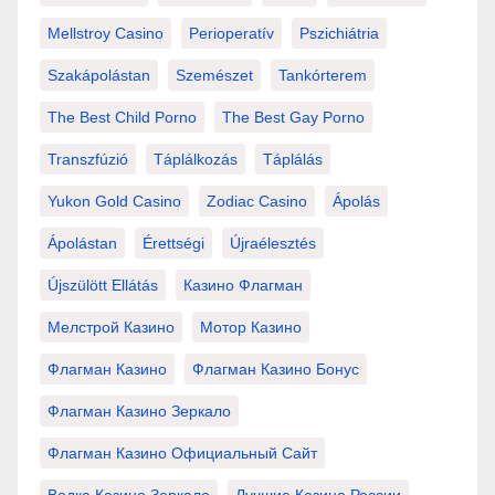
Mellstroy Casino
Perioperatív
Pszichiátria
Szakápolástan
Szemészet
Tankórterem
The Best Child Porno
The Best Gay Porno
Transzfúzió
Táplálkozás
Táplálás
Yukon Gold Casino
Zodiac Casino
Ápolás
Ápolástan
Érettségi
Újraélesztés
Újszülött Ellátás
Казино Флагман
Мелстрой Казино
Мотор Казино
Флагман Казино
Флагман Казино Бонус
Флагман Казино Зеркало
Флагман Казино Официальный Сайт