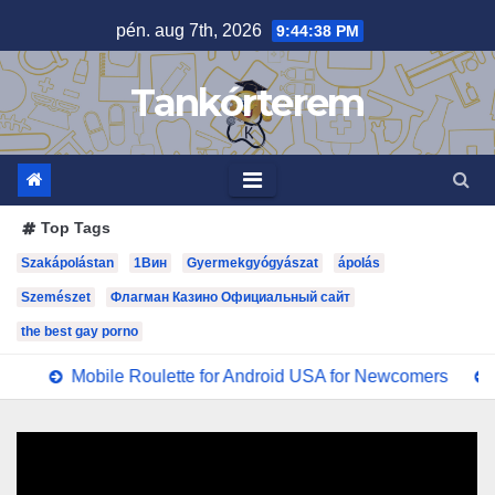
Skip
pén. aug 7th, 2026
9:44:39 PM
to
content
Tankórterem
Top Tags
Szakápolástan
1Вин
Gyermekgyógyászat
ápolás
Szemészet
Флагман Казино Официальный сайт
the best gay porno
Mobile Roulette for Android USA for Newcomers
Free Bo