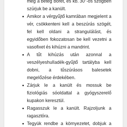
meg a beteg bőrét, és kb. 30°-os szögben
szúrjuk be a kanült.
Amikor a vérgyűjtő kamrában megjelent a
vér, csökkenteni kell a beszúrás szögét,
fel kell oldani a strangulálást, és
egyidőben fokozatosan be kell vezetni a
vasofixet és kihúzni a mandrint.
A tűt kihúzás után azonnal a
veszélyeshulladék-gyűjtő tartályba kell
dobni, a tűszúrásos balesetek
megelőzése érdekében.
Zárjuk le a kanült és mossuk be
fiziológiás sóoldattal a gyógyszerelő
kupakon keresztül.
Ragasszuk le a kanült. Rajzoljunk a
ragasztóra.
Tegyük rendbe a környezetet, dobjuk a