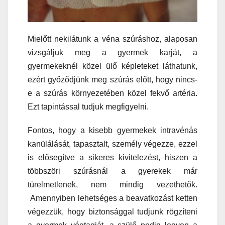
Mielőtt nekilátunk a véna szúráshoz, alaposan
vizsgáljuk meg a gyermek karját, a
gyermekeknél közel ülő képleteket láthatunk,
ezért győződjünk meg szúrás előtt, hogy nincs-
e a szúrás környezetében közel fekvő artéria.
Ezt tapintással tudjuk megfigyelni.
Fontos, hogy a kisebb gyermekek intravénás
kanülálását, tapasztalt, személy végezze, ezzel
is elősegítve a sikeres kivitelezést, hiszen a
többszöri szúrásnál a gyerekek már
türelmetlenek, nem mindig vezethetők.
Amennyiben lehetséges a beavatkozást ketten
végezzük, hogy biztonsággal tudjunk rögzíteni