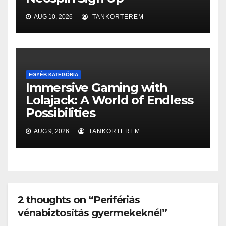
AUG 10, 2026
TANKORTEREM
EGYÉB KATEGÓRIA
Immersive Gaming with
Lolajack: A World of Endless
Possibilities
AUG 9, 2026
TANKORTEREM
2 thoughts on “Perifériás
vénabiztosítás gyermekeknél”