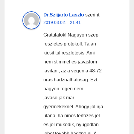
Dr.Szijjarto Laszlo
szerint:
2019.03.02. - 21:41
Gratulalok! Naguyon szep,
reszletes protokoll. Talan
kicsit tul reszletesis. Ami
nem stimmel es javaslom
javitani, az a vegen a 48-72
oras hadznalhatosag. Ezt
nagyon regen nem
javasoljak mar
gyermekeknel. Ahogy jol irja
utana, ha nincs fertozes jel
es jol mukodik, nyugodtan
lehet tovabb hadznalni. A