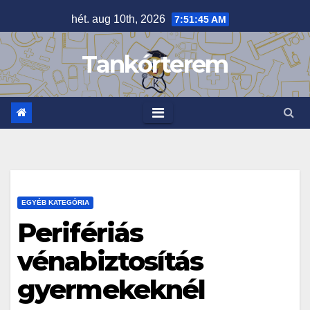
Skip
hét. aug 10th, 2026
7:51:46 AM
to
content
Tankórterem
EGYÉB KATEGÓRIA
Perifériás
vénabiztosítás
gyermekeknél