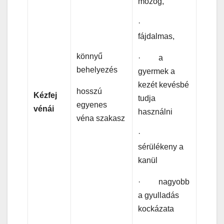
mozog,
·
fájdalmas,
könnyű
· a
behelyezés
gyermek a
kezét kevésbé
hosszú
Kézfej
tudja
egyenes
vénái
használni
véna szakasz
·
sérülékeny a
kanül
· nagyobb
a gyulladás
kockázata