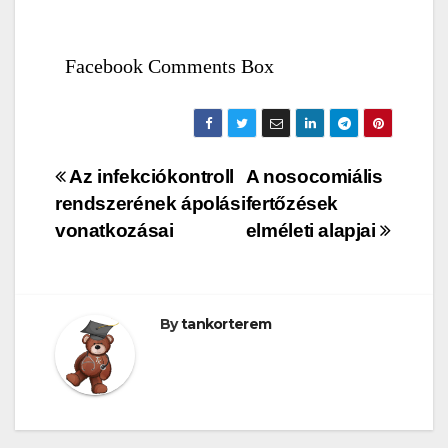
Facebook Comments Box
Bejegyzés
Az infekciókontroll
A nosocomiális
rendszerének ápolási
fertőzések
navigáció
vonatkozásai
elméleti alapjai
By
tankorterem