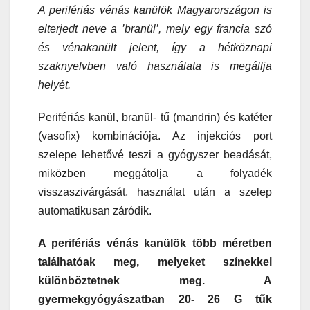
A perifériás vénás kanülök Magyarországon is
elterjedt neve a ’branül’, mely egy francia szó
és vénakanült jelent, így a hétköznapi
szaknyelvben való használata is megállja
helyét.
Perifériás kanül, branül- tű (mandrin) és katéter
(vasofix) kombinációja. Az injekciós port
szelepe lehetővé teszi a gyógyszer beadását,
miközben meggátolja a folyadék
visszaszivárgását, használat után a szelep
automatikusan záródik.
A perifériás vénás kanülök több méretben
találhatóak meg, melyeket színekkel
különböztetnek meg. A
gyermekgyógyászatban 20- 26 G tűk