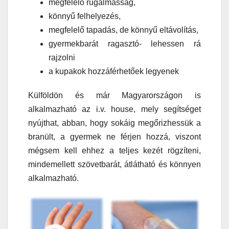
megfelelő rugalmasság,
könnyű felhelyezés,
megfelelő tapadás, de könnyű eltávolítás,
gyermekbarát ragasztó- lehessen rá
rajzolni
a kupakok hozzáférhetőek legyenek
Külföldön és már Magyarországon is
alkalmazható az i.v. house, mely segítséget
nyújthat, abban, hogy sokáig megőrizhessük a
branült, a gyermek ne férjen hozzá, viszont
mégsem kell ehhez a teljes kezét rögzíteni,
mindemellett szövetbarát, átlátható és könnyen
alkalmazható.