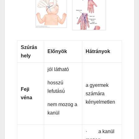
Szúrás
Előnyök
Hátrányok
hely
jól látható
hosszú
a gyermek
Feji
lefutású
számára
véna
kényelmetlen
nem mozog a
kanül
· a kanül