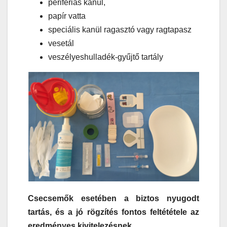
perifériás kanül,
papír vatta
speciális kanül ragasztó vagy ragtapasz
vesetál
veszélyeshulladék-gyűjtő tartály
Csecsemők esetében a biztos nyugodt
tartás, és a jó rögzítés fontos feltététele az
eredményes kivitelezésnek.