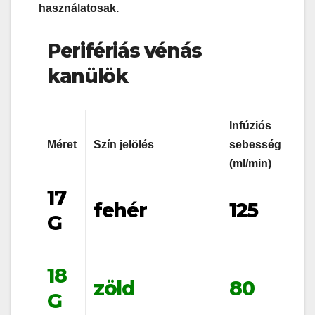
használatosak.
Perifériás vénás
kanülök
Infúziós
Méret
Szín jelölés
sebesség
(ml/min)
17
fehér
125
G
18
zöld
80
G