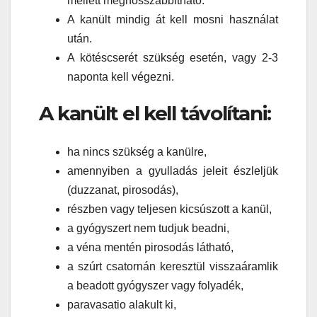
mellett meghosszabbítható.
A kanült mindig át kell mosni használat
után.
A kötéscserét szükség esetén, vagy 2-3
naponta kell végezni.
A kanült el kell távolítani:
ha nincs szükség a kanülre,
amennyiben a gyulladás jeleit észleljük
(duzzanat, pirosodás),
részben vagy teljesen kicsúszott a kanül,
a gyógyszert nem tudjuk beadni,
a véna mentén pirosodás látható,
a szúrt csatornán keresztül visszaáramlik
a beadott gyógyszer vagy folyadék,
paravasatio alakult ki,