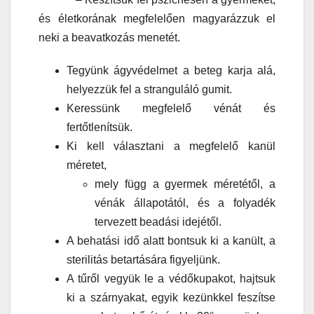
és életkorának megfelelően magyarázzuk el
neki a beavatkozás menetét.
Tegyünk ágyvédelmet a beteg karja alá,
helyezzük fel a stranguláló gumit.
Keressünk megfelelő vénát és
fertőtlenítsük.
Ki kell választani a megfelelő kanül
méretet,
mely függ a gyermek méretétől, a
vénák állapotától, és a folyadék
tervezett beadási idejétől.
A behatási idő alatt bontsuk ki a kanült, a
sterilitás betartására figyeljünk.
A tűről vegyük le a védőkupakot, hajtsuk
ki a szárnyakat, egyik kezünkkel feszítse