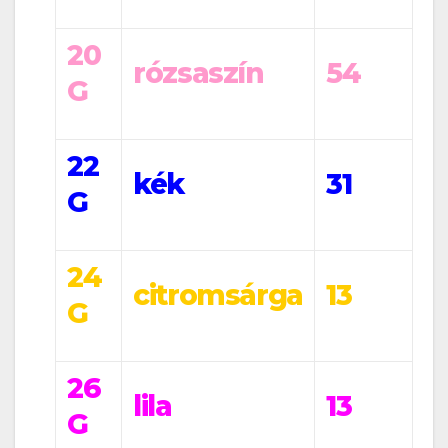
20
rózsaszín
54
G
22
kék
31
G
24
citromsárga
13
G
26
lila
13
G