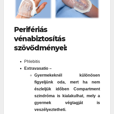
Perifériás
vénabiztosítás
szövődményei:
Phlebitis
Extravasatio –
Gyermekeknél különösen
figyeljünk oda, mert ha nem
észleljük időben Compartment
szindróma is kialakulhat, mely a
gyermek végtagját is
veszélyeztetheti.