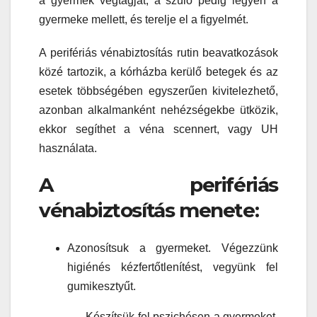
a gyermek végtagját, a szülő pedig legyen a
gyermeke mellett, és terelje el a figyelmét.
A perifériás vénabiztosítás rutin beavatkozások
közé tartozik, a kórházba kerülő betegek és az
esetek többségében egyszerűen kivitelezhető,
azonban alkalmanként nehézségekbe ütközik,
ekkor segíthet a véna scennert, vagy UH
használata.
A perifériás
vénabiztosítás menete:
Azonosítsuk a gyermeket. Végezzünk
higiénés kézfertőtlenítést, vegyünk fel
gumikesztyűt.
– Készítsük fel pszichésen a gyermeket,