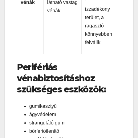
·
vénák
látható vastag
izzadékony
vénák
terület, a
ragasztó
könnyebben
felválik
Perifériás
vénabiztosításhoz
szükséges eszközök:
gumikesztyű
ágyvédelem
stranguláló gumi
bőrfertőtlenítő