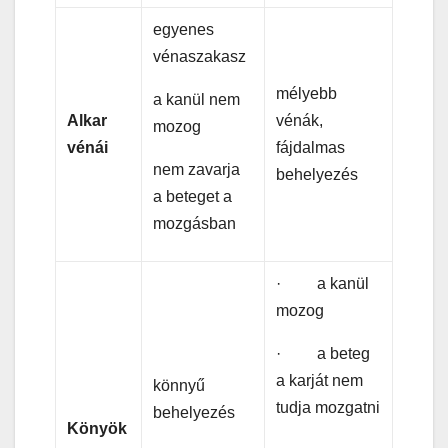
egyenes
vénaszakasz
mélyebb
a kanül nem
Alkar
vénák,
mozog
vénái
fájdalmas
nem zavarja
behelyezés
a beteget a
mozgásban
· a kanül
mozog
· a beteg
a karját nem
könnyű
tudja mozgatni
behelyezés
Könyök