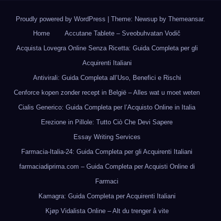
Proudly powered by WordPress
|
Theme: Newsup by
Themeansar
.
Home
Accutane Tablete – Sveobuhvatan Vodič
Acquista Lovegra Online Senza Ricetta: Guida Completa per gli
Acquirenti Italiani
Antivirali: Guida Completa all’Uso, Benefici e Rischi
Cenforce kopen zonder recept in België – Alles wat u moet weten
Cialis Generico: Guida Completa per l’Acquisto Online in Italia
Erezione in Pillole: Tutto Ciò Che Devi Sapere
Essay Writing Services
Farmacia-Italia-24: Guida Completa per gli Acquirenti Italiani
farmaciadiprima.com – Guida Completa per Acquisti Online di
Farmaci
Kamagra: Guida Completa per Acquirenti Italiani
Kjøp Vidalista Online – Alt du trenger å vite