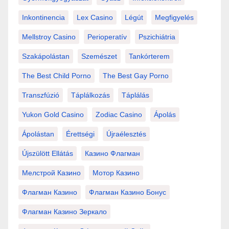
Inkontinencia
Lex Casino
Légút
Megfigyelés
Mellstroy Casino
Perioperatív
Pszichiátria
Szakápolástan
Szemészet
Tankórterem
The Best Child Porno
The Best Gay Porno
Transzfúzió
Táplálkozás
Táplálás
Yukon Gold Casino
Zodiac Casino
Ápolás
Ápolástan
Érettségi
Újraélesztés
Újszülött Ellátás
Казино Флагман
Мелстрой Казино
Мотор Казино
Флагман Казино
Флагман Казино Бонус
Флагман Казино Зеркало