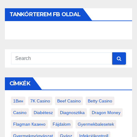
TANKÓRTEREM FB OLDAL
CÍMKÉK
1Вин
7K Casino
Beef Casino
Betty Casino
Casino
Diabétesz
Diagnosztika
Dragon Money
Flagman Казино
Fájdalom
Gyermekbalesetek
Gyermekgyógyászat
Gyász
Infekciókontroll