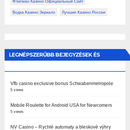
Флагман Казино Официальный Сайт
Водка Казино Зеркало
Лучшие Казино России
LEGNÉPSZERŰBB BEJEGYZÉSEK ÉS
OLDALAK
Vfb casino exclusive bonus Schwabenmetropole
5 views
Mobile Roulette for Android USA for Newcomers
5 views
NV Casino – Rychlé automaty a bleskové výhry