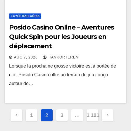
EGYÉB KATEGÓRIA
Posido Casino Online – Aventures
Quick Spin pour les Joueurs en
déplacement
AUG 7, 2026
TANKORTEREM
Lorsque la prochaine grosse victoire est à portée de
clic, Posido Casino offre un terrain de jeu conçu
autour de…
Bejegyzés
1
2
3
…
1 121
navigáció