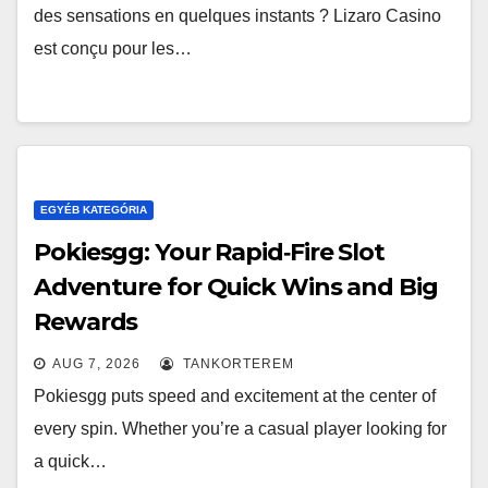
des sensations en quelques instants ? Lizaro Casino
est conçu pour les…
EGYÉB KATEGÓRIA
Pokiesgg: Your Rapid‑Fire Slot
Adventure for Quick Wins and Big
Rewards
AUG 7, 2026
TANKORTEREM
Pokiesgg puts speed and excitement at the center of
every spin. Whether you’re a casual player looking for
a quick…