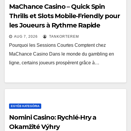
MaChance Casino – Quick Spin
Thrills et Slots Mobile‑Friendly pour
les Joueurs à Rythme Rapide
AUG 7, 2026
TANKORTEREM
Pourquoi les Sessions Courtes Comptent chez
MaChance Casino Dans le monde du gambling en
ligne, certains joueurs prospèrent grâce à…
EGYÉB KATEGÓRIA
Nomini Casino: Rychlé‑Hry a
Okamžité Výhry