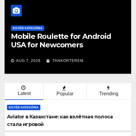
EGYÉB KATEGÓRIA
d
Free Bonus Pokies: Your No-
Wager Ticket to the Big Win
AUG 7, 2026
TANKORTEREM
Latest
Popular
Trending
EGYÉB KATEGÓRIA
Aviator в Казахстане: как взлётная полоса
стала игровой