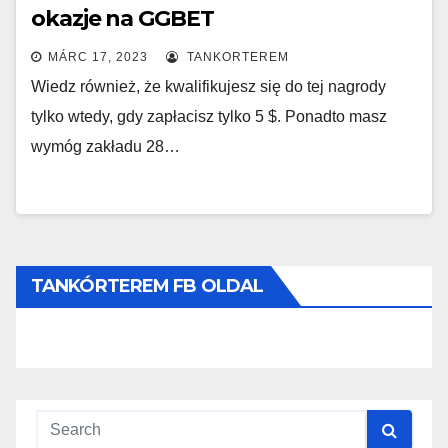
okazje na GGBET
MÁRC 17, 2023
TANKORTEREM
Wiedz również, że kwalifikujesz się do tej nagrody
tylko wtedy, gdy zapłacisz tylko 5 $. Ponadto masz
wymóg zakładu 28…
TANKÓRTEREM FB OLDAL