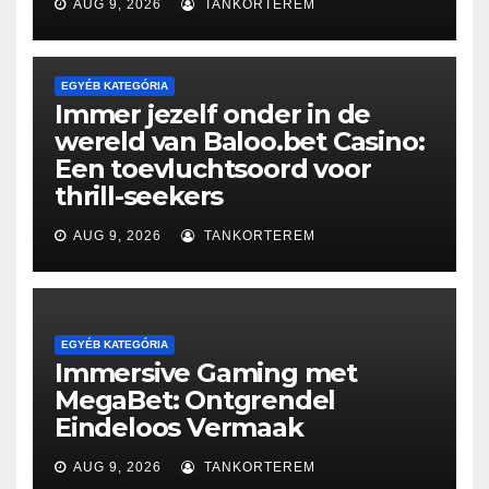
AUG 9, 2026
TANKORTEREM
EGYÉB KATEGÓRIA
Immer jezelf onder in de
wereld van Baloo.bet Casino:
Een toevluchtsoord voor
thrill-seekers
AUG 9, 2026
TANKORTEREM
EGYÉB KATEGÓRIA
Immersive Gaming met
MegaBet: Ontgrendel
Eindeloos Vermaak
AUG 9, 2026
TANKORTEREM