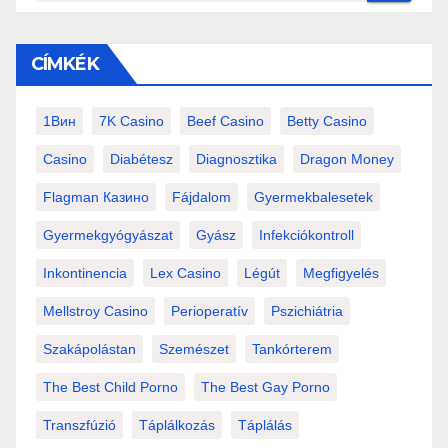
CÍMKÉK
1Вин
7K Casino
Beef Casino
Betty Casino
Casino
Diabétesz
Diagnosztika
Dragon Money
Flagman Казино
Fájdalom
Gyermekbalesetek
Gyermekgyógyászat
Gyász
Infekciókontroll
Inkontinencia
Lex Casino
Légút
Megfigyelés
Mellstroy Casino
Perioperatív
Pszichiátria
Szakápolástan
Szemészet
Tankórterem
The Best Child Porno
The Best Gay Porno
Transzfúzió
Táplálkozás
Táplálás