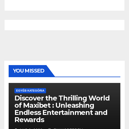
YOU MISSED
EGYÉB KATEGÓRIA
Discover the Thrilling World
of Maxibet : Unleashing
Endless Entertainment and
Rewards