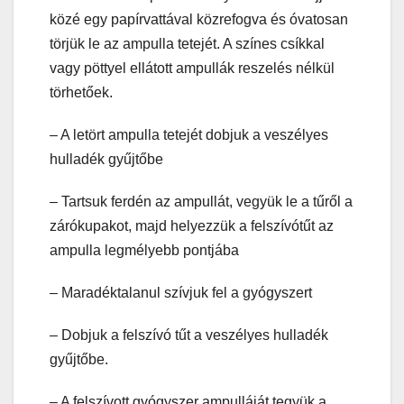
közé egy papírvattával közrefogva és óvatosan
törjük le az ampulla tetejét. A színes csíkkal
vagy pöttyel ellátott ampullák reszelés nélkül
törhetőek.
– A letört ampulla tetejét dobjuk a veszélyes
hulladék gyűjtőbe
– Tartsuk ferdén az ampullát, vegyük le a tűről a
zárókupakot, majd helyezzük a felszívótűt az
ampulla legmélyebb pontjába
– Maradéktalanul szívjuk fel a gyógyszert
– Dobjuk a felszívó tűt a veszélyes hulladék
gyűjtőbe.
– A felszívott gyógyszer ampulláját tegyük a