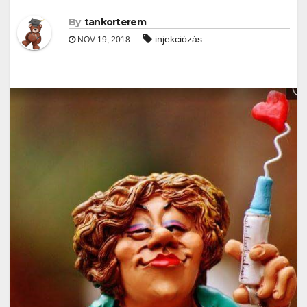
By
tankorterem
injekciózás
NOV 19, 2018