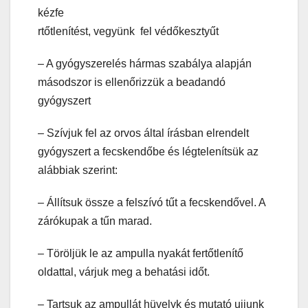
kézfe
rtőtlenítést, vegyünk fel védőkesztyűt
– A gyógyszerelés hármas szabálya alapján
másodszor is ellenőrizzük a beadandó
gyógyszert
– Szívjuk fel az orvos által írásban elrendelt
gyógyszert a fecskendőbe és légtelenítsük az
alábbiak szerint:
– Állítsuk össze a felszívó tűt a fecskendővel. A
zárókupak a tűn marad.
– Töröljük le az ampulla nyakát fertőtlenítő
oldattal, várjuk meg a behatási időt.
– Tartsuk az ampullát hüvelyk és mutató ujjunk