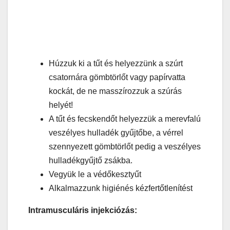
Húzzuk ki a tűt és helyezzünk a szúrt
csatornára gömbtörlőt vagy papírvatta
kockát, de ne masszírozzuk a szúrás
helyét!
A tűt és fecskendőt helyezzük a merevfalú
veszélyes hulladék gyűjtőbe, a vérrel
szennyezett gömbtörlőt pedig a veszélyes
hulladékgyűjtő zsákba.
Vegyük le a védőkesztyűt
Alkalmazzunk higiénés kézfertőtlenítést
Intramusculáris injekciózás: