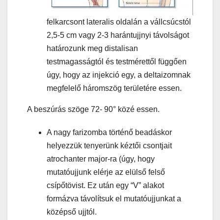
felkarcsont lateralis oldalán a vállcsúcstól
2,5-5 cm vagy 2-3 harántujjnyi távolságot
határozunk meg distalisan
testmagasságtól és testmérettől függően
úgy, hogy az injekció egy, a deltaizomnak
megfelelő háromszög területére essen.
A beszúrás szöge 72- 90° közé essen.
A nagy farizomba történő beadáskor
helyezzük tenyerünk kéztői csontjait
atrochanter major-ra (úgy, hogy
mutatóujjunk elérje az elülső felső
csípőtövist. Ez után egy “V” alakot
formázva távolítsuk el mutatóujjunkat a
középső ujjtól.