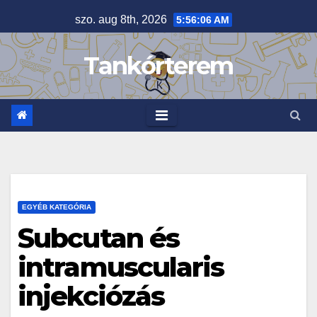
Skip
szo. aug 8th, 2026
5:56:07 AM
to
content
Tankórterem
EGYÉB KATEGÓRIA
Subcutan és
intramuscularis
injekciózás