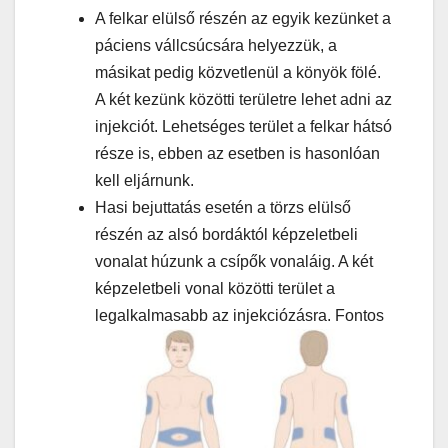
A felkar elülső részén az egyik kezünket a
páciens vállcsúcsára helyezzük, a
másikat pedig közvetlenül a könyök fölé.
A két kezünk közötti területre lehet adni az
injekciót. Lehetséges terület a felkar hátsó
része is, ebben az esetben is hasonlóan
kell eljárnunk.
Hasi bejuttatás esetén a törzs elülső
részén az alsó bordáktól képzeletbeli
vonalat húzunk a csípők vonaláig. A két
képzeletbeli vonal közötti terület a
legalkalmasabb
az injekciózásra. Fontos