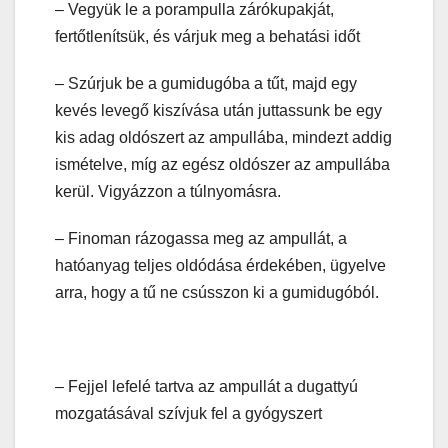
– Vegyük le a porampulla zárókupakját,
fertőtlenítsük, és várjuk meg a behatási időt
– Szúrjuk be a gumidugóba a tűt, majd egy
kevés levegő kiszívása után juttassunk be egy
kis adag oldószert az ampullába, mindezt addig
ismételve, míg az egész oldószer az ampullába
kerül. Vigyázzon a túlnyomásra.
– Finoman rázogassa meg az ampullát, a
hatóanyag teljes oldódása érdekében, ügyelve
arra, hogy a tű ne csússzon ki a gumidugóból.
– Fejjel lefelé tartva az ampullát a dugattyú
mozgatásával szívjuk fel a gyógyszert