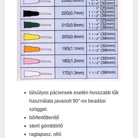
túlsúlyos páciensek esetén hosszabb tűk
használata javasolt 90°-os beadási
szöggel.
bőrfertőtlenítő
steril gömbtörlő
ragtapasz, olló