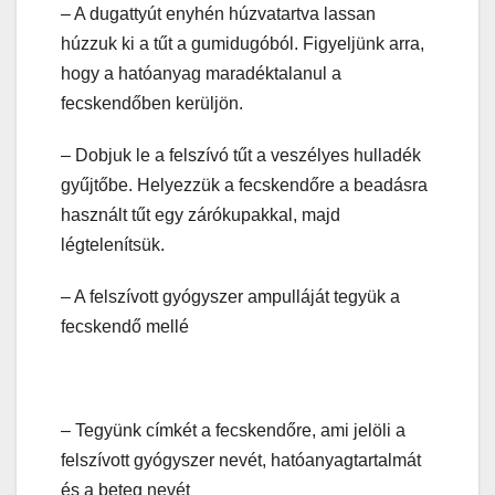
– A dugattyút enyhén húzvatartva lassan
húzzuk ki a tűt a gumidugóból. Figyeljünk arra,
hogy a hatóanyag maradéktalanul a
fecskendőben kerüljön.
– Dobjuk le a felszívó tűt a veszélyes hulladék
gyűjtőbe. Helyezzük a fecskendőre a beadásra
használt tűt egy zárókupakkal, majd
légtelenítsük.
– A felszívott gyógyszer ampulláját tegyük a
fecskendő mellé
– Tegyünk címkét a fecskendőre, ami jelöli a
felszívott gyógyszer nevét, hatóanyagtartalmát
és a beteg nevét