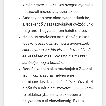
kimért helyre 72 – 90°-os szögbe gyors és
határozott mozdulattal szúrjuk be.
Amennyiben nem oltóanyagot adunk be,
a fecskendő visszaszívásával győződjünk
meg arról, hogy a tű nem hatolt-e érbe.
Ha a visszaszívásra nem jön vér, lassan
fecskendezzük az izomba a gyógyszert.
Amennyiben vér jön vissza, húzza ki a tűt
és készítsen másik oldatot, majd azzal
ismételje meg a beadást!
Beadás közben alkalmazhatjuk a Z-vonal
technikát: a szúrás helyén a nem
domináns kéz kisujj felőli élével húzzuk el
a bőrt és a bőr alatti szövetet 2,5 – 3,5 cm-
rel oldalirányba, és tartsuk ebben a
helyzetben a tű eltávolításáig. Ezáltal