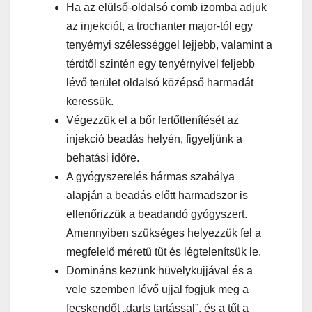
Ha az elülső-oldalsó comb izomba adjuk
az injekciót, a trochanter major-tól egy
tenyérnyi szélességgel lejjebb, valamint a
térdtől szintén egy tenyérnyivel feljebb
lévő terület oldalsó középső harmadát
keressük.
Végezzük el a bőr fertőtlenítését az
injekció beadás helyén, figyeljünk a
behatási időre.
A gyógyszerelés hármas szabálya
alapján a beadás előtt harmadszor is
ellenőrizzük a beadandó gyógyszert.
Amennyiben szükséges helyezzük fel a
megfelelő méretű tűt és légtelenítsük le.
Domináns kezünk hüvelykujjával és a
vele szemben lévő ujjal fogjuk meg a
fecskendőt „darts tartással”, és a tűt a