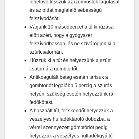
lehetővé tesszük az izomrostok tágulását
és az oldat megfelelő sebességű
felszívódását.
Várjunk 10 másodpercet a tű kihúzása
előtt azért, hogy a gyógyszer
felszívódhasson, és ne szivárogjon ki a
szúrtcsatornán.
Húzzuk ki a tűt és helyezzünk a szúrt
csatornára gömbtörlőt.
Antikoagulált beteg esetén tartsuk a
gömbtörlőt legalább 5 percig a szúrás
helyén, szükség esetén helyezzünk rá
fedőkötést.
A használt tűt, fecskendőt helyezzük a
veszélyes hulladéktároló dobozba, a
vérrel szennyezett gömbtörlőt pedig
helyezzük a veszélyes hulladékgyűjtő