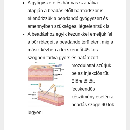
A gyógyszerelés hármas szabálya
alapján a beadás előtt harmadszor is
ellenőrizzük a beadandó gyógyszert és
amennyiben szükséges, légtelenítsük is.
A beadáshoz egyik kezünkkel emeljük fel
a bőr rétegeit a beadandó területen, míg a
másik kézben a fecskendőt 45°-os
szögben tartva gyors és határozott
mozdulattal
szúrjuk
be az injekciós tűt.
Előre töltött
fecskendős
készítmény esetén a
beadás szöge 90 fok
legyen!