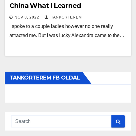
China What I Learned
NOV 8, 2022
TANKORTEREM
I spoke to a couple ladies however no one really
attracted me. But I was lucky Alexandra came to the…
TANKÓRTEREM FB OLDAL