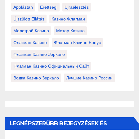
Ápolástan
Érettségi
Újraélesztés
Újszülött Ellátás
Казино Флагман
Мелстрой Казино
Мотор Казино
Флагман Казино
Флагман Казино Бонус
Флагман Казино Зеркало
Флагман Казино Официальный Сайт
Водка Казино Зеркало
Лучшие Казино России
LEGNÉPSZERŰBB BEJEGYZÉSEK ÉS
OLDALAK