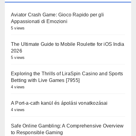
Aviator Crash Game: Gioco Rapido per gli
Appassionati di Emozioni
5 views
The Ultimate Guide to Mobile Roulette for iOS India
2026
5 views
Exploring the Thrills of LiraSpin Casino and Sports
Betting with Live Games [7955]
4 views
A Port-a-cath kanül és ápolási vonatkozásai
4 views
Safe Online Gambling: A Comprehensive Overview
to Responsible Gaming