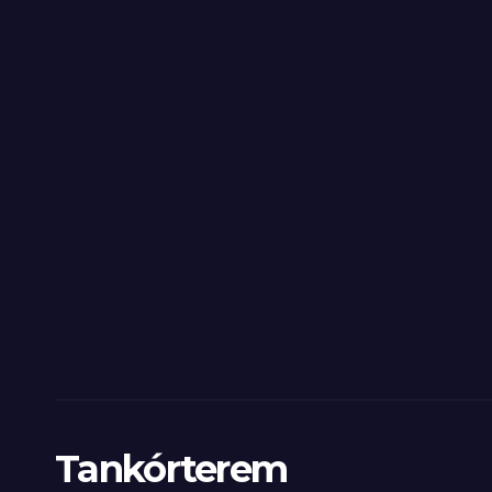
Tankórterem