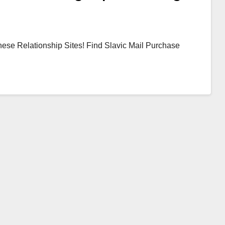
se Relationship Sites! Find Slavic Mail Purchase