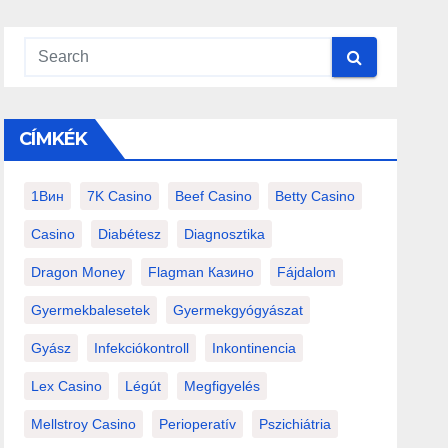
CÍMKÉK
1Вин
7K Casino
Beef Casino
Betty Casino
Casino
Diabétesz
Diagnosztika
Dragon Money
Flagman Казино
Fájdalom
Gyermekbalesetek
Gyermekgyógyászat
Gyász
Infekciókontroll
Inkontinencia
Lex Casino
Légút
Megfigyelés
Mellstroy Casino
Perioperatív
Pszichiátria