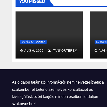
YOU MISSED
EGYÉB KATEGÓRIA
EGYÉB K
AUG 6, 2026
TANKORTEREM
AUG 
Az oldalon található információk nem helyettesíthetik a
szakemberrel történő személyes konzultációt és
kivizsgálást, ezért kérjük, minden esetben forduljon
szakorvoshoz!