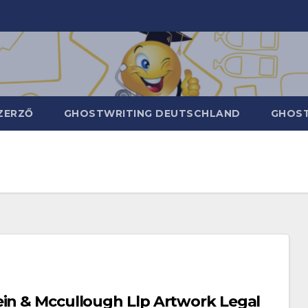
ZERZŐ
GHOSTWRITING DEUTSCHLAND
GHOST
ein & Mccullough Llp Artwork Legal