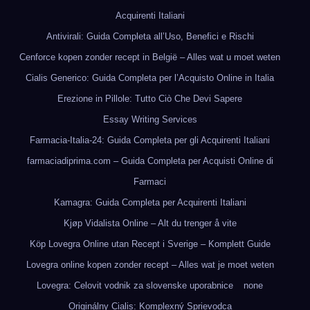
Acquirenti Italiani
Antivirali: Guida Completa all’Uso, Benefici e Rischi
Cenforce kopen zonder recept in België – Alles wat u moet weten
Cialis Generico: Guida Completa per l’Acquisto Online in Italia
Erezione in Pillole: Tutto Ciò Che Devi Sapere
Essay Writing Services
Farmacia-Italia-24: Guida Completa per gli Acquirenti Italiani
farmaciadiprima.com – Guida Completa per Acquisti Online di
Farmaci
Kamagra: Guida Completa per Acquirenti Italiani
Kjøp Vidalista Online – Alt du trenger å vite
Köp Lovegra Online utan Recept i Sverige – Komplett Guide
Lovegra online kopen zonder recept – Alles wat je moet weten
Lovegra: Celovit vodnik za slovenske uporabnice
none
Originálny Cialis: Komplexný Sprievodca