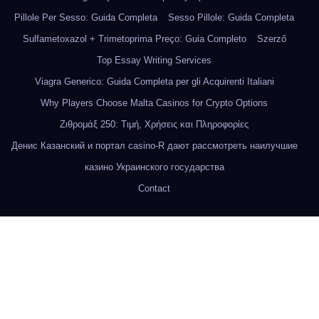
Pillole Per Sesso: Guida Completa
Sesso Pillole: Guida Completa
Sulfametoxazol + Trimetoprima Preço: Guia Completo
Szerző
Top Essay Writing Services
Viagra Generico: Guida Completa per gli Acquirenti Italiani
Why Players Choose Malta Casinos for Crypto Options
Ζιθρομάξ 250: Τιμή, Χρήσεις και Πληροφορίες
Денис Казанский и портал casino-R дают рассмотреть наилучшие
казино Украинского государства
Contact