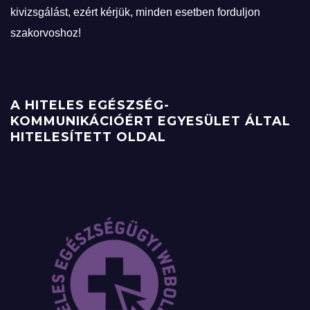
kivizsgálást, ezért kérjük, minden esetben forduljon
szakorvoshoz!
A HITELES EGÉSZSÉG-
KOMMUNIKÁCIÓÉRT EGYESÜLET ÁLTAL
HITELESÍTETT OLDAL