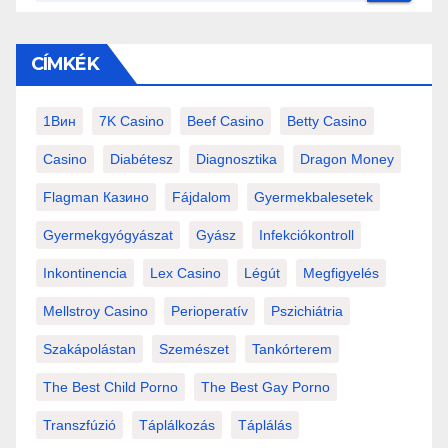
CÍMKÉK
1Вин
7K Casino
Beef Casino
Betty Casino
Casino
Diabétesz
Diagnosztika
Dragon Money
Flagman Казино
Fájdalom
Gyermekbalesetek
Gyermekgyógyászat
Gyász
Infekciókontroll
Inkontinencia
Lex Casino
Légút
Megfigyelés
Mellstroy Casino
Perioperatív
Pszichiátria
Szakápolástan
Szemészet
Tankórterem
The Best Child Porno
The Best Gay Porno
Transzfúzió
Táplálkozás
Táplálás