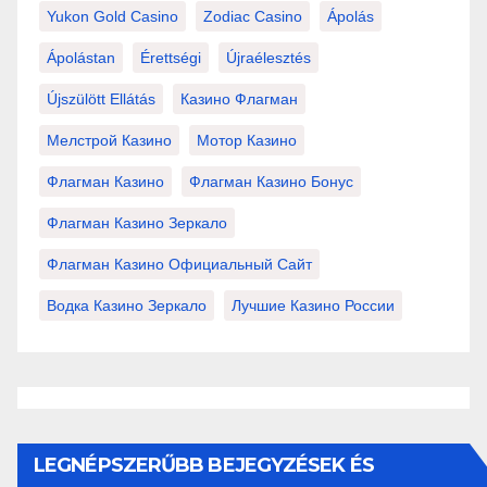
Yukon Gold Casino
Zodiac Casino
Ápolás
Ápolástan
Érettségi
Újraélesztés
Újszülött Ellátás
Казино Флагман
Мелстрой Казино
Мотор Казино
Флагман Казино
Флагман Казино Бонус
Флагман Казино Зеркало
Флагман Казино Официальный Сайт
Водка Казино Зеркало
Лучшие Казино России
LEGNÉPSZERŰBB BEJEGYZÉSEK ÉS