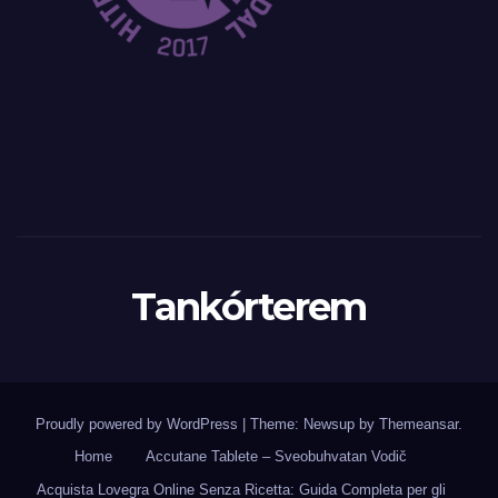
Tankórterem
Proudly powered by WordPress
|
Theme: Newsup by
Themeansar
.
Home
Accutane Tablete – Sveobuhvatan Vodič
Acquista Lovegra Online Senza Ricetta: Guida Completa per gli