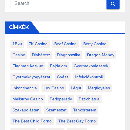
CÍMKÉK
1Вин
7K Casino
Beef Casino
Betty Casino
Casino
Diabétesz
Diagnosztika
Dragon Money
Flagman Казино
Fájdalom
Gyermekbalesetek
Gyermekgyógyászat
Gyász
Infekciókontroll
Inkontinencia
Lex Casino
Légút
Megfigyelés
Mellstroy Casino
Perioperatív
Pszichiátria
Szakápolástan
Szemészet
Tankórterem
The Best Child Porno
The Best Gay Porno