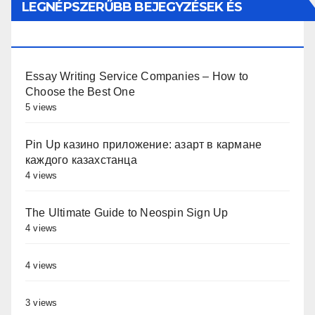
LEGNÉPSZERŰBB BEJEGYZÉSEK ÉS
OLDALAK
Essay Writing Service Companies – How to
Choose the Best One
5 views
Pin Up казино приложение: азарт в кармане
каждого казахстанца
4 views
The Ultimate Guide to Neospin Sign Up
4 views
4 views
3 views