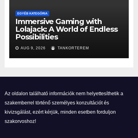
EGYÉB KATEGÓRIA
Immersive Gaming with
Lolajack: A World of Endless
Possibilities
AUG 9, 2026
TANKORTEREM
Az oldalon található információk nem helyettesíthetik a
szakemberrel történő személyes konzultációt és
kivizsgálást, ezért kérjük, minden esetben forduljon
szakorvoshoz!