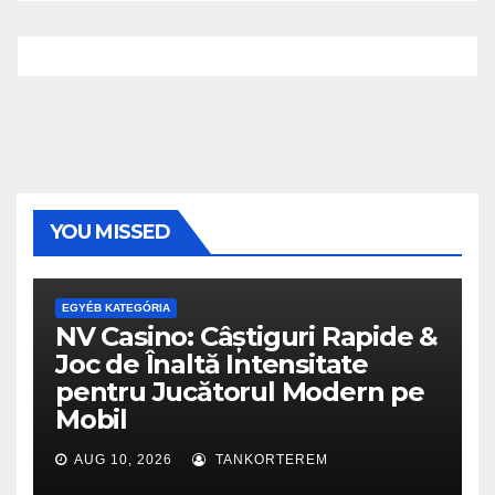
YOU MISSED
EGYÉB KATEGÓRIA
NV Casino: Câștiguri Rapide &
Joc de Înaltă Intensitate
pentru Jucătorul Modern pe
Mobil
AUG 10, 2026
TANKORTEREM