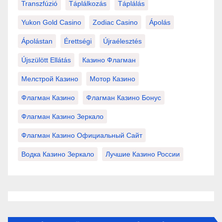
Transzfúzió
Táplálkozás
Táplálás
Yukon Gold Casino
Zodiac Casino
Ápolás
Ápolástan
Érettségi
Újraélesztés
Újszülött Ellátás
Казино Флагман
Мелстрой Казино
Мотор Казино
Флагман Казино
Флагман Казино Бонус
Флагман Казино Зеркало
Флагман Казино Официальный Сайт
Водка Казино Зеркало
Лучшие Казино России