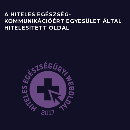
A HITELES EGÉSZSÉG-
KOMMUNIKÁCIÓÉRT EGYESÜLET ÁLTAL
HITELESÍTETT OLDAL