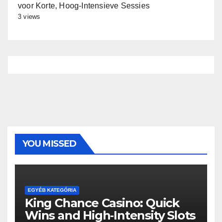
voor Korte, Hoog‑Intensieve Sessies
3 views
YOU MISSED
EGYÉB KATEGÓRIA
King Chance Casino: Quick
Wins and High‑Intensity Slots