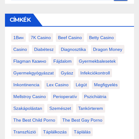
CÍMKÉK
1Вин
7K Casino
Beef Casino
Betty Casino
Casino
Diabétesz
Diagnosztika
Dragon Money
Flagman Казино
Fájdalom
Gyermekbalesetek
Gyermekgyógyászat
Gyász
Infekciókontroll
Inkontinencia
Lex Casino
Légút
Megfigyelés
Mellstroy Casino
Perioperatív
Pszichiátria
Szakápolástan
Szemészet
Tankórterem
The Best Child Porno
The Best Gay Porno
Transzfúzió
Táplálkozás
Táplálás