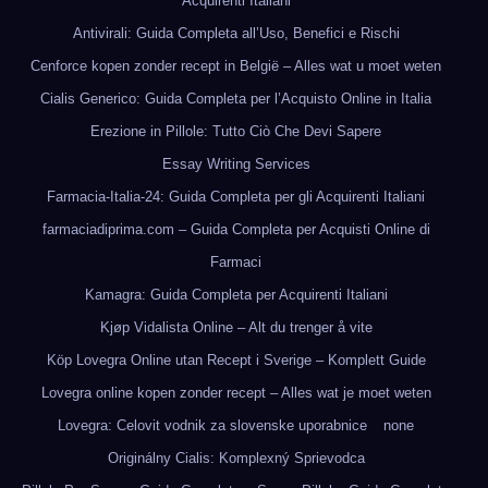
Acquirenti Italiani
Antivirali: Guida Completa all’Uso, Benefici e Rischi
Cenforce kopen zonder recept in België – Alles wat u moet weten
Cialis Generico: Guida Completa per l’Acquisto Online in Italia
Erezione in Pillole: Tutto Ciò Che Devi Sapere
Essay Writing Services
Farmacia-Italia-24: Guida Completa per gli Acquirenti Italiani
farmaciadiprima.com – Guida Completa per Acquisti Online di
Farmaci
Kamagra: Guida Completa per Acquirenti Italiani
Kjøp Vidalista Online – Alt du trenger å vite
Köp Lovegra Online utan Recept i Sverige – Komplett Guide
Lovegra online kopen zonder recept – Alles wat je moet weten
Lovegra: Celovit vodnik za slovenske uporabnice
none
Originálny Cialis: Komplexný Sprievodca