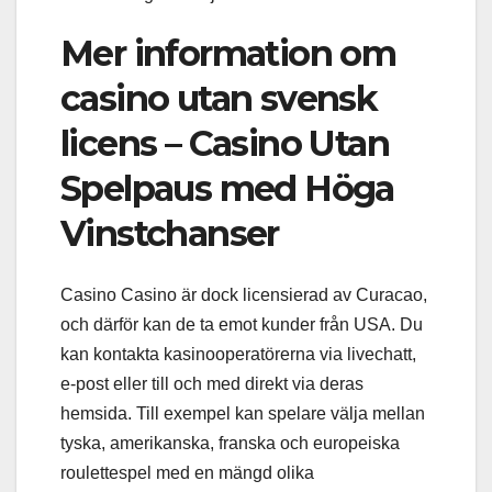
Mer information om
casino utan svensk
licens – Casino Utan
Spelpaus med Höga
Vinstchanser
Casino Casino är dock licensierad av Curacao,
och därför kan de ta emot kunder från USA. Du
kan kontakta kasinooperatörerna via livechatt,
e-post eller till och med direkt via deras
hemsida. Till exempel kan spelare välja mellan
tyska, amerikanska, franska och europeiska
roulettespel med en mängd olika