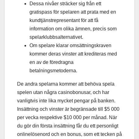
Dessa nivåer sträcker sig från ett
gratispass för spelaren att prata med en
kundtjänstrepresentant för att få
information om olika ämnen, precis som
spelarklubbsalternativet.
Om spelare klarar omsättningskraven
kommer deras vinster att krediteras med
en av de föredragna
betalningsmetoderna.
De andra spelarna kommer att behöva spela
spelen utan några casinobonusar, och har
vanligtvis inte lika mycket pengar på banken.
Insättning och vinster är begränsade till $5 000
per vecka respektive $10 000 per månad. När
du gör din första insättning får du ett personligt
onlinelösenord och en bonus, som ett tecken på