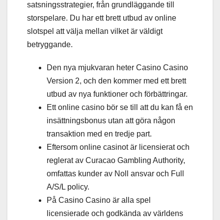
satsningsstrategier, från grundläggande till
storspelare. Du har ett brett utbud av online
slotspel att välja mellan vilket är väldigt
betryggande.
Den nya mjukvaran heter Casino Casino
Version 2, och den kommer med ett brett
utbud av nya funktioner och förbättringar.
Ett online casino bör se till att du kan få en
insättningsbonus utan att göra någon
transaktion med en tredje part.
Eftersom online casinot är licensierat och
reglerat av Curacao Gambling Authority,
omfattas kunder av Noll ansvar och Full
A/S/L policy.
På Casino Casino är alla spel
licensierade och godkända av världens