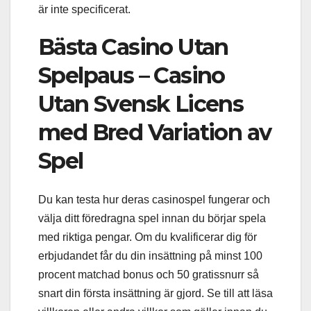
är inte specificerat.
Bästa Casino Utan
Spelpaus – Casino
Utan Svensk Licens
med Bred Variation av
Spel
Du kan testa hur deras casinospel fungerar och
välja ditt föredragna spel innan du börjar spela
med riktiga pengar. Om du kvalificerar dig för
erbjudandet får du din insättning på minst 100
procent matchad bonus och 50 gratissnurr så
snart din första insättning är gjord. Se till att läsa