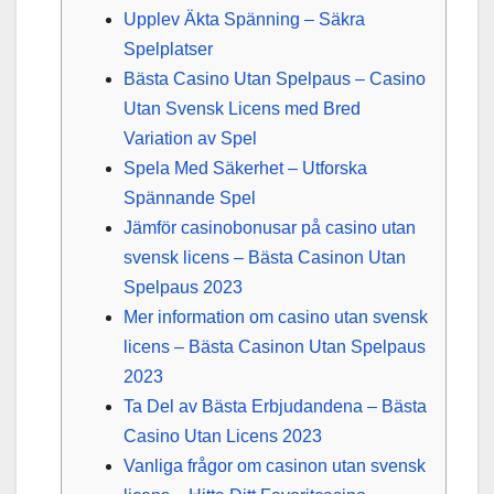
Upplev Äkta Spänning – Säkra
Spelplatser
Bästa Casino Utan Spelpaus – Casino
Utan Svensk Licens med Bred
Variation av Spel
Spela Med Säkerhet – Utforska
Spännande Spel
Jämför casinobonusar på casino utan
svensk licens – Bästa Casinon Utan
Spelpaus 2023
Mer information om casino utan svensk
licens – Bästa Casinon Utan Spelpaus
2023
Ta Del av Bästa Erbjudandena – Bästa
Casino Utan Licens 2023
Vanliga frågor om casinon utan svensk