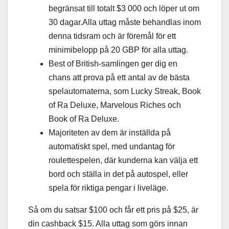
begränsat till totalt $3 000 och löper ut om
30 dagar.Alla uttag måste behandlas inom
denna tidsram och är föremål för ett
minimibelopp på 20 GBP för alla uttag.
Best of British-samlingen ger dig en
chans att prova på ett antal av de bästa
spelautomaterna, som Lucky Streak, Book
of Ra Deluxe, Marvelous Riches och
Book of Ra Deluxe.
Majoriteten av dem är inställda på
automatiskt spel, med undantag för
roulettespelen, där kunderna kan välja ett
bord och ställa in det på autospel, eller
spela för riktiga pengar i liveläge.
Så om du satsar $100 och får ett pris på $25, är
din cashback $15. Alla uttag som görs innan