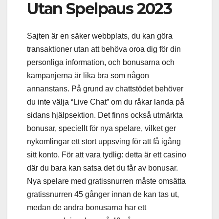
Utan Spelpaus 2023
Sajten är en säker webbplats, du kan göra
transaktioner utan att behöva oroa dig för din
personliga information, och bonusarna och
kampanjerna är lika bra som någon
annanstans. På grund av chattstödet behöver
du inte välja “Live Chat” om du råkar landa på
sidans hjälpsektion. Det finns också utmärkta
bonusar, speciellt för nya spelare, vilket ger
nykomlingar ett stort uppsving för att få igång
sitt konto. För att vara tydlig: detta är ett casino
där du bara kan satsa det du får av bonusar.
Nya spelare med gratissnurren måste omsätta
gratissnurren 45 gånger innan de kan tas ut,
medan de andra bonusarna har ett