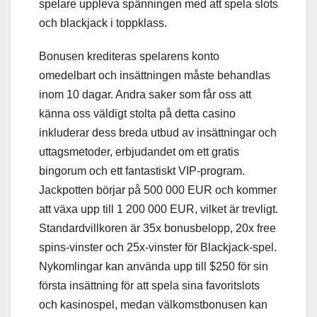
spelare uppleva spänningen med att spela slots
och blackjack i toppklass.
Bonusen krediteras spelarens konto
omedelbart och insättningen måste behandlas
inom 10 dagar. Andra saker som får oss att
känna oss väldigt stolta på detta casino
inkluderar dess breda utbud av insättningar och
uttagsmetoder, erbjudandet om ett gratis
bingorum och ett fantastiskt VIP-program.
Jackpotten börjar på 500 000 EUR och kommer
att växa upp till 1 200 000 EUR, vilket är trevligt.
Standardvillkoren är 35x bonusbelopp, 20x free
spins-vinster och 25x-vinster för Blackjack-spel.
Nykomlingar kan använda upp till $250 för sin
första insättning för att spela sina favoritslots
och kasinospel, medan välkomstbonusen kan