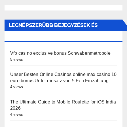
LEGNÉPSZERŰBB BEJEGYZÉSEK ÉS
OLDALAK
Vfb casino exclusive bonus Schwabenmetropole
5 views
Unser Besten Online Casinos online max casino 10
euro bonus Unter einsatz von 5 Ecu Einzahlung
4 views
The Ultimate Guide to Mobile Roulette for iOS India
2026
4 views