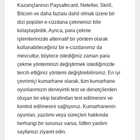
Kazançlarınızı Paysafecard, Neteller, Skrill,
Bitcoin ve daha fazlası dahil olmak üzere bir
dizi popüler e-cüzdana çekmenizi bile
kolaylaştırdık. Ayrıca, para çekme
işlemlerinizde alternatif bir yöntem olarak
kullanabileceğiniz bir e-cüzdanımız da
mevcuttur, böylece istediğiniz zaman para
çekme yönteminizi değiştirmek istediğinizde
tercih ettiğiniz yöntemi değiştirebilirsiniz. En iyi
çevrimiçi kumarhane olarak, tüm kumarhane
oyunlarımızın deneyimli test ve denetçilerden
oluşan bir ekip tarafından test edilmesini ve
kontrol edilmesini sağlıyoruz. Kumarhanenin
oyunları, yazılımı veya süreçleri hakkında
herhangi bir sorunuz varsa, lütfen yardım
sayfamızı ziyaret edin.