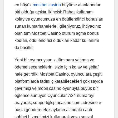
en büyük
mostbet casino
büyüme alanlarından
biri olduğu açıktır. İkincisi: Rahat, kullanımı
kolay ve oyuncumuza en ödüllendirici bonusları
sunan kumarhanelerle ilgileniyoruz. İhtiyacınız
olan tüm Mostbet Casino oturum açma bonus
kodları, ödüllendirici oldukları kadar kullanımı
da basittir.
Yeni bir oyuncuysanız, tüm para yatırma ve
ödeme seçeneklerini sizin için kolay ve şeffaf
hale getirdik. Mostbet Casino, oyunculara çeşitli
platformlarda tadını çıkarabilecekleri çok sayıda
çevrimiçi ve mobil casino oyunuyla büyük bir
eğlence sunuyor. Oyuncular 7/24 numarayı
arayarak, support@spincasino.com adresine e-
posta göndererek, sayfanın altındaki canlı
sohbet hizmetimizi kullanarak veya sosyal