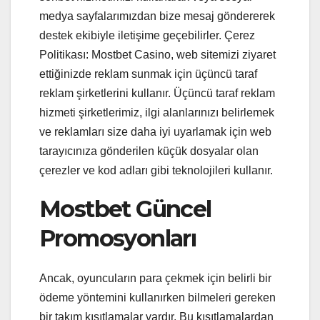
medya sayfalarımızdan bize mesaj göndererek
destek ekibiyle iletişime geçebilirler. Çerez
Politikası: Mostbet Casino, web sitemizi ziyaret
ettiğinizde reklam sunmak için üçüncü taraf
reklam şirketlerini kullanır. Üçüncü taraf reklam
hizmeti şirketlerimiz, ilgi alanlarınızı belirlemek
ve reklamları size daha iyi uyarlamak için web
tarayıcınıza gönderilen küçük dosyalar olan
çerezler ve kod adları gibi teknolojileri kullanır.
Mostbet Güncel
Promosyonları
Ancak, oyuncuların para çekmek için belirli bir
ödeme yöntemini kullanırken bilmeleri gereken
bir takım kısıtlamalar vardır. Bu kısıtlamalardan