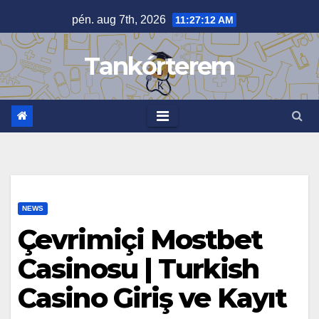
Skip
pén. aug 7th, 2026
11:27:13 AM
to
content
Tankórterem
NEWS
Çevrimiçi Mostbet
Casinosu | Turkish
Casino Giriş ve Kayıt