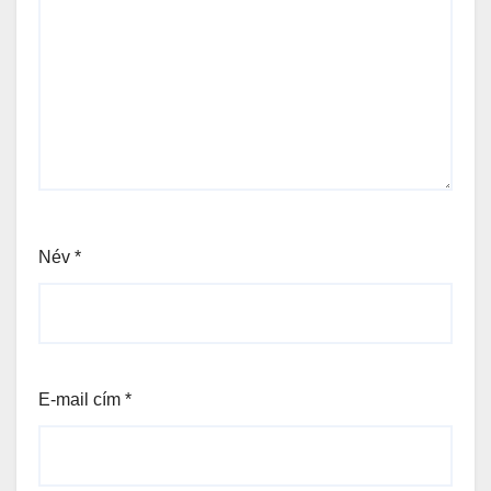
Név
*
E-mail cím
*