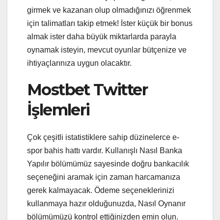
girmek ve kazanan olup olmadığınızı öğrenmek
için talimatları takip etmek! İster küçük bir bonus
almak ister daha büyük miktarlarda parayla
oynamak isteyin, mevcut oyunlar bütçenize ve
ihtiyaçlarınıza uygun olacaktır.
Mostbet Twitter
İşlemleri
Çok çeşitli istatistiklere sahip düzinelerce e-
spor bahis hattı vardır. Kullanışlı Nasıl Banka
Yapılır bölümümüz sayesinde doğru bankacılık
seçeneğini aramak için zaman harcamanıza
gerek kalmayacak. Ödeme seçeneklerinizi
kullanmaya hazır olduğunuzda, Nasıl Oynanır
bölümümüzü kontrol ettiğinizden emin olun.