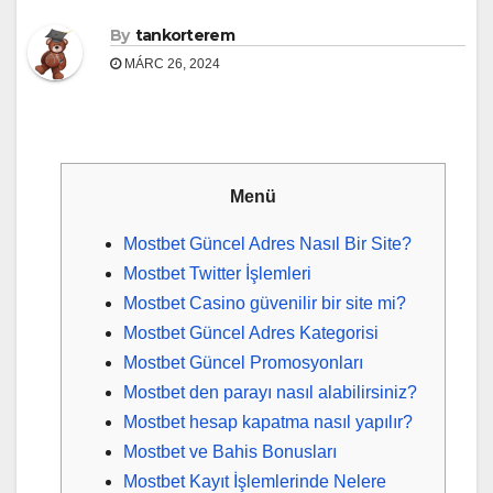
By
tankorterem
MÁRC 26, 2024
Menü
Mostbet Güncel Adres Nasıl Bir Site?
Mostbet Twitter İşlemleri
Mostbet Casino güvenilir bir site mi?
Mostbet Güncel Adres Kategorisi
Mostbet Güncel Promosyonları
Mostbet den parayı nasıl alabilirsiniz?
Mostbet hesap kapatma nasıl yapılır?
Mostbet ve Bahis Bonusları
Mostbet Kayıt İşlemlerinde Nelere