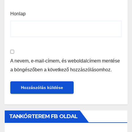
Honlap
A nevem, e-mail-címem, és weboldalcímem mentése
a böngészőben a következő hozzászólásomhoz.
TANKÓRTEREM FB OLDAL