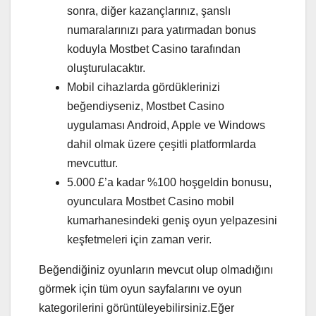
sonra, diğer kazançlarınız, şanslı
numaralarınızı para yatırmadan bonus
koduyla Mostbet Casino tarafından
oluşturulacaktır.
Mobil cihazlarda gördüklerinizi
beğendiyseniz, Mostbet Casino
uygulaması Android, Apple ve Windows
dahil olmak üzere çeşitli platformlarda
mevcuttur.
5.000 £’a kadar %100 hoşgeldin bonusu,
oyunculara Mostbet Casino mobil
kumarhanesindeki geniş oyun yelpazesini
keşfetmeleri için zaman verir.
Beğendiğiniz oyunların mevcut olup olmadığını
görmek için tüm oyun sayfalarını ve oyun
kategorilerini görüntüleyebilirsiniz.Eğer