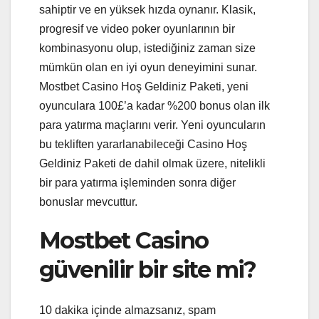
sahiptir ve en yüksek hızda oynanır. Klasik,
progresif ve video poker oyunlarının bir
kombinasyonu olup, istediğiniz zaman size
mümkün olan en iyi oyun deneyimini sunar.
Mostbet Casino Hoş Geldiniz Paketi, yeni
oyunculara 100£’a kadar %200 bonus olan ilk
para yatırma maçlarını verir. Yeni oyuncuların
bu tekliften yararlanabileceği Casino Hoş
Geldiniz Paketi de dahil olmak üzere, nitelikli
bir para yatırma işleminden sonra diğer
bonuslar mevcuttur.
Mostbet Casino
güvenilir bir site mi?
10 dakika içinde almazsanız, spam