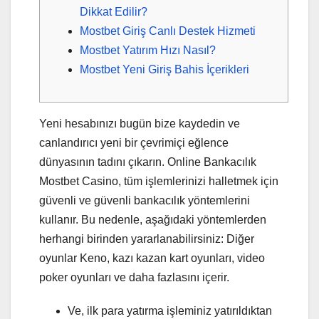
Dikkat Edilir?
Mostbet Giriş Canlı Destek Hizmeti
Mostbet Yatırım Hızı Nasıl?
Mostbet Yeni Giriş Bahis İçerikleri
Yeni hesabınızı bugün bize kaydedin ve
canlandırıcı yeni bir çevrimiçi eğlence
dünyasının tadını çıkarın. Online Bankacılık
Mostbet Casino, tüm işlemlerinizi halletmek için
güvenli ve güvenli bankacılık yöntemlerini
kullanır. Bu nedenle, aşağıdaki yöntemlerden
herhangi birinden yararlanabilirsiniz: Diğer
oyunlar Keno, kazı kazan kart oyunları, video
poker oyunları ve daha fazlasını içerir.
Ve, ilk para yatırma işleminiz yatırıldıktan