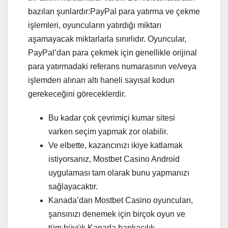
bazıları şunlardır:PayPal para yatırma ve çekme
işlemleri, oyuncuların yatırdığı miktarı
aşamayacak miktarlarla sınırlıdır. Oyuncular,
PayPal’dan para çekmek için genellikle orijinal
para yatırmadaki referans numarasının ve/veya
işlemden alınan altı haneli sayısal kodun
gerekeceğini göreceklerdir.
Bu kadar çok çevrimiçi kumar sitesi
varken seçim yapmak zor olabilir.
Ve elbette, kazancınızı ikiye katlamak
istiyorsanız, Mostbet Casino Android
uygulaması tam olarak bunu yapmanızı
sağlayacaktır.
Kanada’dan Mostbet Casino oyuncuları,
şansınızı denemek için birçok oyun ve
tüm büyük Kanada bankacılık