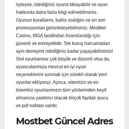
öyleyse, istediğiniz oyuna tıklayabilir ve oyun
hakkında daha fazla bilgi edinebilirsiniz.
Oyunun kurallarını, bahis aralığını ve en son
promosyonları görüntüleyebilirsiniz. Mostbet
Casino, MGA tarafından lisanslandığı için
güvenli ve emniyetlidir. Tek kuruş harcamadan
aynı deneyimi istediğiniz kadar yaşayabilirsiniz!
Slot oyunlarımız çok büyük ve düzenli olsa da,
oyuncularımıza mevcut en iyi oyun
seçeneklerini sunmak için sürekli olarak yeni
oyunlar ekliyoruz. Ayrıca, sitemizin ve en
önemlisi oyunlarımızın tüm yönlerinden keyif
almanıza yardımcı olacak birçok faydalı ipucu
ve püf noktası vardır.
Mostbet Güncel Adres