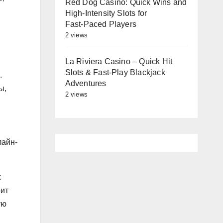
Red Dog Casino: Quick Wins and
High‑Intensity Slots for
Fast‑Paced Players
2 views
La Riviera Casino – Quick Hit
Slots & Fast‑Play Blackjack
.
Adventures
ы,
2 views
лайн-
с
рит
ую