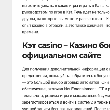
вы хотите узнать, в какие игры играть в Кэт, а
руководством по игре в Кэт. Речь идет не тольк
другом, на которые вы можете рассчитывать. К
опыт казино в отрасли, а это также означает, 
времени.
Кэт casino – Казино б
официальном сайте
Для получения дополнительной информации о 
предложении, пожалуйста, обратитесь к бонусн
— это большой выбор игровых автоматов. Они
обеспечение, включая Net Entertainment, IGT 
темы слота, режима игры и максимальной суммы
зарегистрироваться и войти в систему, а также
учетной записи бесплатных вращений. После тог