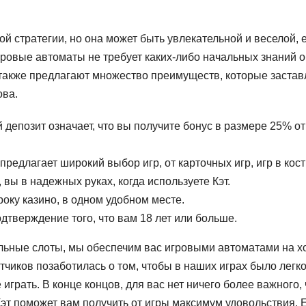
й стратегии, но она может быть увлекательной и веселой, 
гровые автоматы не требует каких-либо начальных знаний о
ы также предлагают множество преимуществ, которые заста
ова.
депозит означает, что вы получите бонус в размере 25% от
предлагает широкий выбор игр, от карточных игр, игр в кост
 вы в надежных руках, когда используете Кэт.
року казино, в одном удобном месте.
дтверждение того, что вам 18 лет или больше.
льные слоты, мы обеспечим вас игровыми автоматами на хо
чиков позаботилась о том, чтобы в наших играх было легк
 играть. В конце концов, для вас нет ничего более важного,
Кэт поможет вам получить от игры максимум удовольствия. 