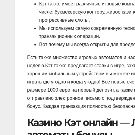
Кэт также имеет различные игровые комна
числе: букмекерскую контору, живое казин
прогрессивные слоты.
Мы используем самую современную техно
транзакционных операций.
Вот почему мы всегда открыты для предл
Есть также множество игровых автоматов и на
неделю.Кэт также предлагает ставки в игре, з
хорошим мобильным устройством вы можете играт
играть где угодно и когда угодно! Все новые с
размере 1000 евро на первый депозит, а также
отправлено электронное письмо с подтвержден
бонус. Каждая транзакция полностью безопасн
Казино Кэт онлайн — 
автоматы бонусы