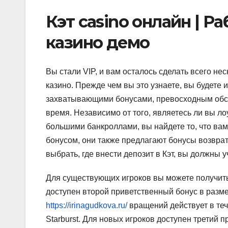
Кэт casino онлайн | Р
казино демо
Вы стали VIP, и вам осталось сделать всего н
казино. Прежде чем вы это узнаете, вы будете и
захватывающими бонусами, превосходным обс
время. Независимо от того, являетесь ли вы л
большими банкроллами, вы найдете то, что вам
бонусом, они также предлагают бонусы возврат
выбрать, где внести депозит в Кэт, вы должны 
Для существующих игроков вы можете получить 
доступен второй приветственный бонус в разм
https://irinagudkova.ru/
вращений действует в теч
Starburst. Для новых игроков доступен третий