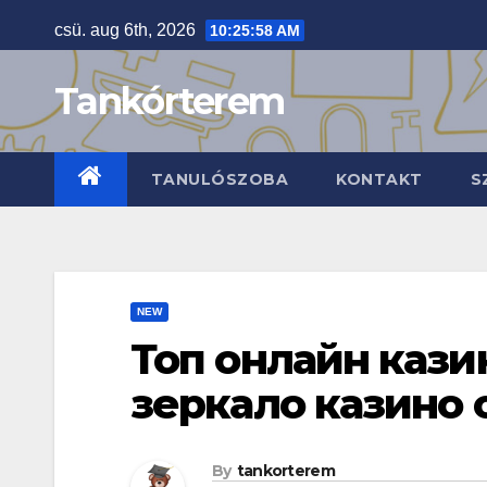
Skip
csü. aug 6th, 2026
10:25:59 AM
to
content
Tankórterem
TANULÓSZOBA
KONTAKT
S
NEW
Топ онлайн казин
зеркало казино 
By
tankorterem