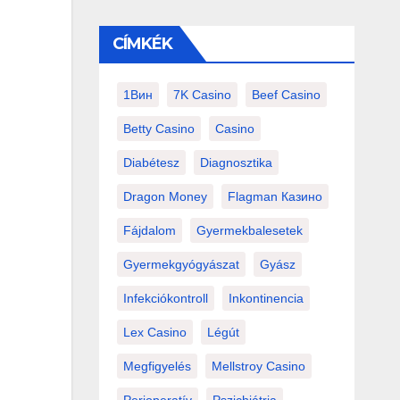
CÍMKÉK
1Вин
7K Casino
Beef Casino
Betty Casino
Casino
Diabétesz
Diagnosztika
Dragon Money
Flagman Казино
Fájdalom
Gyermekbalesetek
Gyermekgyógyászat
Gyász
Infekciókontroll
Inkontinencia
Lex Casino
Légút
Megfigyelés
Mellstroy Casino