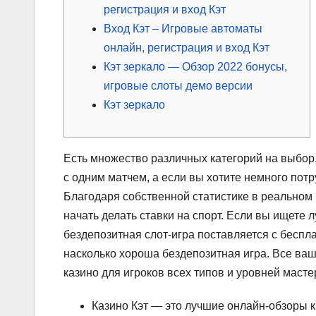
регистрация и вход Кэт
Вход Кэт – Игровые автоматы
онлайн, регистрация и вход Кэт
Кэт зеркало — Обзор 2022 бонусы,
игровые слоты демо версии
Кэт зеркало
Есть множество различных категорий на выбор
с одним матчем, а если вы хотите немного потр
Благодаря собственной статистике в реальном в
начать делать ставки на спорт. Если вы ищете 
бездепозитная слот-игра поставляется с беспл
насколько хороша бездепозитная игра. Все ва
казино для игроков всех типов и уровней масте
Казино Кэт — это лучшие онлайн-обзоры к