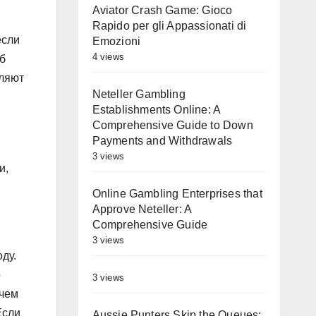
Aviator Crash Game: Gioco
Rapido per gli Appassionati di
если
Emozioni
4 views
б
вляют
Neteller Gambling
Establishments Online: A
Comprehensive Guide to Down
Payments and Withdrawals
3 views
и,
Online Gambling Enterprises that
Approve Neteller: A
Comprehensive Guide
3 views
ду.
о
3 views
 чем
Если
Aussie Punters Skip the Queues: