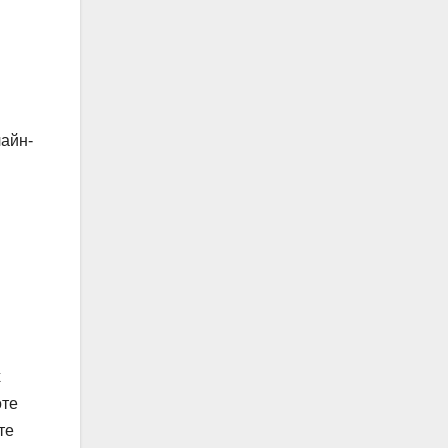
лайн-
х
оте
те