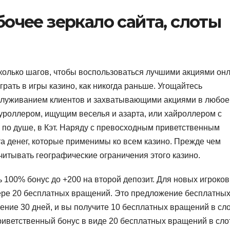
абочее зеркало сайта, слоты
есколько шагов, чтобы воспользоваться лучшими акциями он
грать в игры казино, как никогда раньше. Угощайтесь
луживанием клиентов и захватывающими акциями в любое
оуроллером, ищущим веселья и азарта, или хайроллером с
 по душе, в Кэт. Наряду с превосходным приветственным
а денег, которые применимы ко всем казино. Прежде чем
учитывать географические ограничения этого казино.
100% бонус до +200 на второй депозит. Для новых игроков
ере 20 бесплатных вращений. Это предложение бесплатны
ение 30 дней, и вы получите 10 бесплатных вращений в сл
 приветственный бонус в виде 20 бесплатных вращений в сло