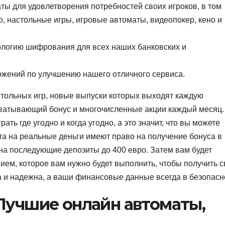
ты для удовлетворения потребностей своих игроков, в том
о, настольные игры, игровые автоматы, видеопокер, кено и
логию шифрования для всех наших банковских и
ожений по улучшению нашего отличного сервиса.
стольных игр, новые выпуски которых выходят каждую
ахватывающий бонус и многочисленные акции каждый месяц.
ь где угодно и когда угодно, а это значит, что вы можете
чета на реальные деньги имеют право на получение бонуса в
 на последующие депозиты до 400 евро. Затем вам будет
ием, которое вам нужно будет выполнить, чтобы получить с
а и надежна, а ваши финансовые данные всегда в безопасн
Лучшие онлайн автоматы,