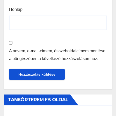
Honlap
A nevem, e-mail-címem, és weboldalcímem mentése
a böngészőben a következő hozzászólásomhoz.
TANKÓRTEREM FB OLDAL