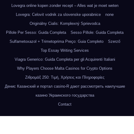
Lovegra online kopen zonder recept – Alles wat je moet weten
Lovegra: Celovit vodnik za slovenske uporabnice
none
Originálny Cialis: Komplexný Sprievodca
Pillole Per Sesso: Guida Completa
Sesso Pillole: Guida Completa
Sulfametoxazol + Trimetoprima Preço: Guia Completo
Szerző
Top Essay Writing Services
Viagra Generico: Guida Completa per gli Acquirenti Italiani
Why Players Choose Malta Casinos for Crypto Options
Ζιθρομάξ 250: Τιμή, Χρήσεις και Πληροφορίες
Денис Казанский и портал casino-R дают рассмотреть наилучшие
казино Украинского государства
Contact