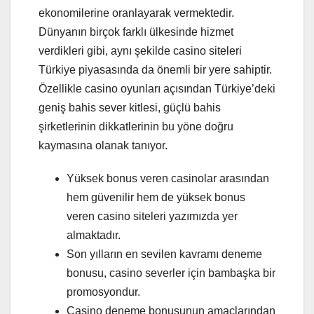
ekonomilerine oranlayarak vermektedir.
Dünyanın birçok farklı ülkesinde hizmet
verdikleri gibi, aynı şekilde casino siteleri
Türkiye piyasasında da önemli bir yere sahiptir.
Özellikle casino oyunları açısından Türkiye’deki
geniş bahis sever kitlesi, güçlü bahis
şirketlerinin dikkatlerinin bu yöne doğru
kaymasına olanak tanıyor.
Yüksek bonus veren casinolar arasından
hem güvenilir hem de yüksek bonus
veren casino siteleri yazımızda yer
almaktadır.
Son yılların en sevilen kavramı deneme
bonusu, casino severler için bambaşka bir
promosyondur.
Casino deneme bonusunun amaçlarından