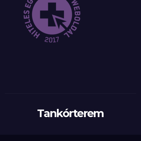
Tankórterem