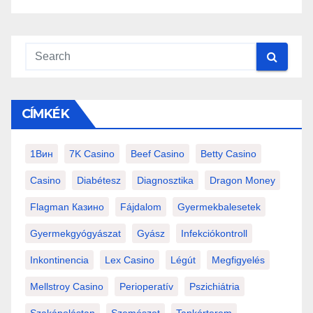
CÍMKÉK
1Вин
7K Casino
Beef Casino
Betty Casino
Casino
Diabétesz
Diagnosztika
Dragon Money
Flagman Казино
Fájdalom
Gyermekbalesetek
Gyermekgyógyászat
Gyász
Infekciókontroll
Inkontinencia
Lex Casino
Légút
Megfigyelés
Mellstroy Casino
Perioperatív
Pszichiátria