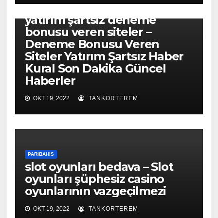
PARIBAHIS
yatırım şartsız deneme
bonusu veren siteler –
Deneme Bonusu Veren
Siteler Yatırım Şartsız Haber
Kural Son Dakika Güncel
Haberler
OKT 19, 2022
TANKORTEREM
PARIBAHIS
slot oyunları bedava – Slot
oyunları şüphesiz casino
oyunlarının vazgeçilmezi
OKT 19, 2022
TANKORTEREM