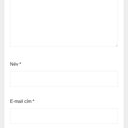
Név
*
E-mail cím
*