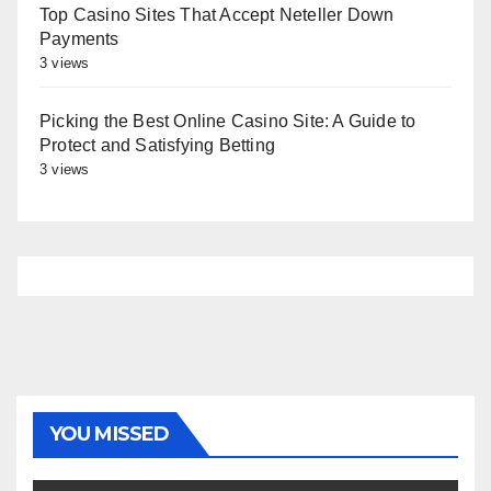
Top Casino Sites That Accept Neteller Down
Payments
3 views
Picking the Best Online Casino Site: A Guide to
Protect and Satisfying Betting
3 views
YOU MISSED