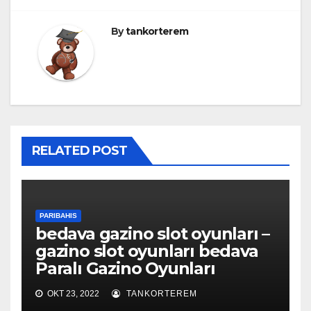
By
tankorterem
RELATED POST
PARIBAHIS
bedava gazino slot oyunları –
gazino slot oyunları bedava
Paralı Gazino Oyunları
OKT 23, 2022
TANKORTEREM