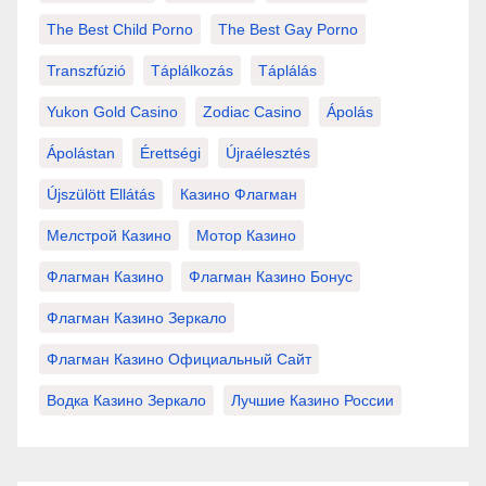
The Best Child Porno
The Best Gay Porno
Transzfúzió
Táplálkozás
Táplálás
Yukon Gold Casino
Zodiac Casino
Ápolás
Ápolástan
Érettségi
Újraélesztés
Újszülött Ellátás
Казино Флагман
Мелстрой Казино
Мотор Казино
Флагман Казино
Флагман Казино Бонус
Флагман Казино Зеркало
Флагман Казино Официальный Сайт
Водка Казино Зеркало
Лучшие Казино России