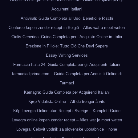
Acquirenti Italiani
Antivirali: Guida Completa all’Uso, Benefici e Rischi
Cenforce kopen zonder recept in België – Alles wat u moet weten
Cialis Generico: Guida Completa per l’Acquisto Online in Italia
Erezione in Pillole: Tutto Ciò Che Devi Sapere
Essay Writing Services
Farmacia-Italia-24: Guida Completa per gli Acquirenti Italiani
farmaciadiprima.com – Guida Completa per Acquisti Online di
Farmaci
Kamagra: Guida Completa per Acquirenti Italiani
Kjøp Vidalista Online – Alt du trenger å vite
Köp Lovegra Online utan Recept i Sverige – Komplett Guide
Lovegra online kopen zonder recept – Alles wat je moet weten
Lovegra: Celovit vodnik za slovenske uporabnice
none