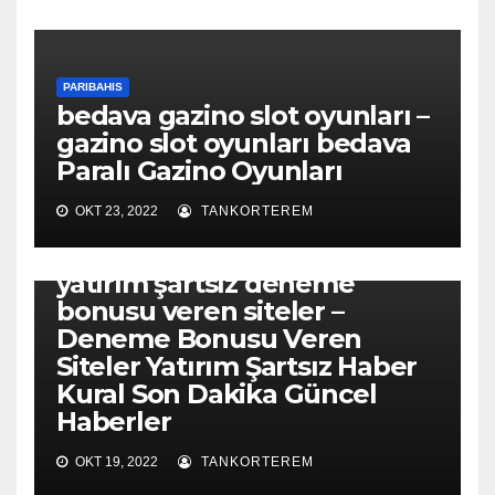
PARIBAHIS
bedava gazino slot oyunları –
gazino slot oyunları bedava
Paralı Gazino Oyunları
OKT 23, 2022
TANKORTEREM
PARIBAHIS
yatırım şartsız deneme
bonusu veren siteler –
Deneme Bonusu Veren
Siteler Yatırım Şartsız Haber
Kural Son Dakika Güncel
Haberler
OKT 19, 2022
TANKORTEREM