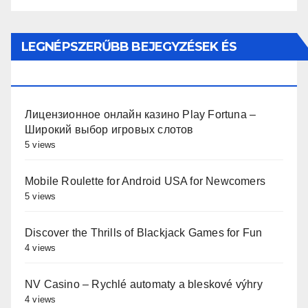
LEGNÉPSZERŰBB BEJEGYZÉSEK ÉS
OLDALAK
Лицензионное онлайн казино Play Fortuna –
Широкий выбор игровых слотов
5 views
Mobile Roulette for Android USA for Newcomers
5 views
Discover the Thrills of Blackjack Games for Fun
4 views
NV Casino – Rychlé automaty a bleskové výhry
4 views