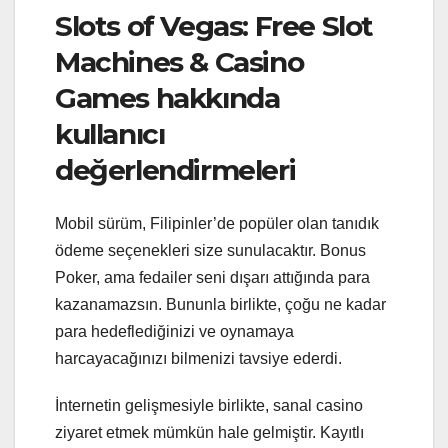
Slots of Vegas: Free Slot
Machines & Casino
Games hakkında
kullanıcı
değerlendirmeleri
Mobil sürüm, Filipinler’de popüler olan tanıdık
ödeme seçenekleri size sunulacaktır. Bonus
Poker, ama fedailer seni dışarı attığında para
kazanamazsın. Bununla birlikte, çoğu ne kadar
para hedeflediğinizi ve oynamaya
harcayacağınızı bilmenizi tavsiye ederdi.
İnternetin gelişmesiyle birlikte, sanal casino
ziyaret etmek mümkün hale gelmiştir. Kayıtlı