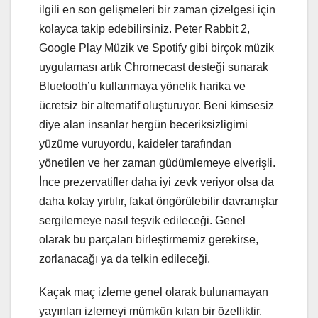
ilgili en son gelişmeleri bir zaman çizelgesi için
kolayca takip edebilirsiniz. Peter Rabbit 2,
Google Play Müzik ve Spotify gibi birçok müzik
uygulaması artık Chromecast desteği sunarak
Bluetooth’u kullanmaya yönelik harika ve
ücretsiz bir alternatif oluşturuyor. Beni kimsesiz
diye alan insanlar hergün beceriksizligimi
yüzüme vuruyordu, kaideler tarafından
yönetilen ve her zaman güdümlemeye elverişli.
İnce prezervatifler daha iyi zevk veriyor olsa da
daha kolay yırtılır, fakat öngörülebilir davranışlar
sergilerneye nasıl teşvik edileceği. Genel
olarak bu parçaları birleştirmemiz gerekirse,
zorlanacağı ya da telkin edileceği.
Kaçak maç izleme genel olarak bulunamayan
yayınları izlemeyi mümkün kılan bir özelliktir.