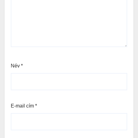
Név
*
E-mail cím
*