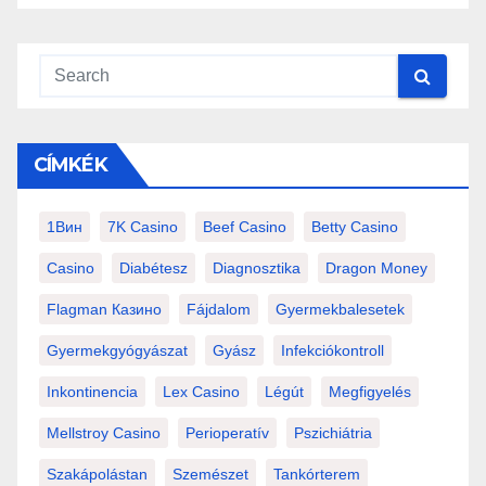
CÍMKÉK
1Вин
7K Casino
Beef Casino
Betty Casino
Casino
Diabétesz
Diagnosztika
Dragon Money
Flagman Казино
Fájdalom
Gyermekbalesetek
Gyermekgyógyászat
Gyász
Infekciókontroll
Inkontinencia
Lex Casino
Légút
Megfigyelés
Mellstroy Casino
Perioperatív
Pszichiátria
Szakápolástan
Szemészet
Tankórterem