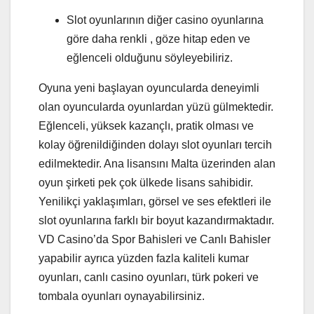
Slot oyunlarının diğer casino oyunlarına
göre daha renkli , göze hitap eden ve
eğlenceli olduğunu söyleyebiliriz.
Oyuna yeni başlayan oyuncularda deneyimli
olan oyuncularda oyunlardan yüzü gülmektedir.
Eğlenceli, yüksek kazançlı, pratik olması ve
kolay öğrenildiğinden dolayı slot oyunları tercih
edilmektedir. Ana lisansını Malta üzerinden alan
oyun şirketi pek çok ülkede lisans sahibidir.
Yenilikçi yaklaşımları, görsel ve ses efektleri ile
slot oyunlarına farklı bir boyut kazandırmaktadır.
VD Casino’da Spor Bahisleri ve Canlı Bahisler
yapabilir ayrıca yüzden fazla kaliteli kumar
oyunları, canlı casino oyunları, türk pokeri ve
tombala oyunları oynayabilirsiniz.