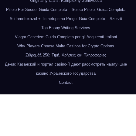
Originálny Cialis: Komplexný Sprievodca
Pillole Per Sesso: Guida Completa
Sesso Pillole: Guida Completa
Sulfametoxazol + Trimetoprima Preço: Guia Completo
Szerző
Top Essay Writing Services
Viagra Generico: Guida Completa per gli Acquirenti Italiani
Why Players Choose Malta Casinos for Crypto Options
Ζιθρομάξ 250: Τιμή, Χρήσεις και Πληροφορίες
Денис Казанский и портал casino-R дают рассмотреть наилучшие
казино Украинского государства
Contact