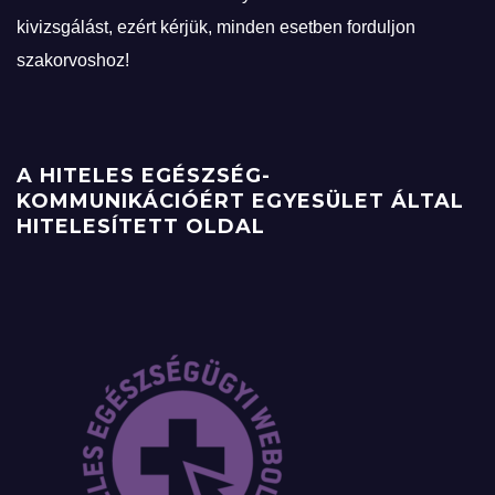
kivizsgálást, ezért kérjük, minden esetben forduljon
szakorvoshoz!
A HITELES EGÉSZSÉG-
KOMMUNIKÁCIÓÉRT EGYESÜLET ÁLTAL
HITELESÍTETT OLDAL