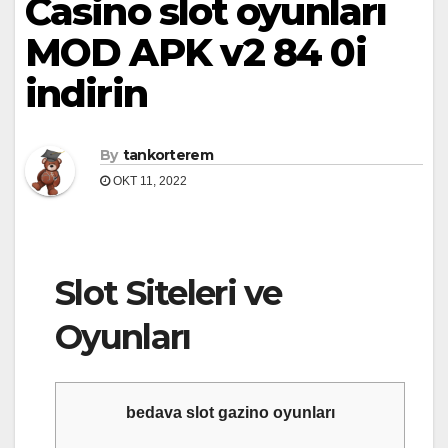
Casino slot oyunları
MOD APK v2 84 0i
indirin
By
tankorterem
OKT 11, 2022
Slot Siteleri ve
Oyunları
bedava slot gazino oyunları