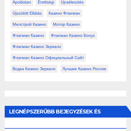
Ápolástan
Érettségi
Újraélesztés
Újszülött Ellátás
Казино Флагман
Мелстрой Казино
Мотор Казино
Флагман Казино
Флагман Казино Бонус
Флагман Казино Зеркало
Флагман Казино Официальный Сайт
Водка Казино Зеркало
Лучшие Казино России
LEGNÉPSZERŰBB BEJEGYZÉSEK ÉS
OLDALAK