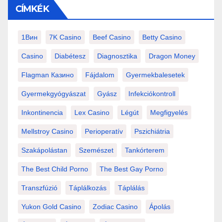
CÍMKÉK
1Вин
7K Casino
Beef Casino
Betty Casino
Casino
Diabétesz
Diagnosztika
Dragon Money
Flagman Казино
Fájdalom
Gyermekbalesetek
Gyermekgyógyászat
Gyász
Infekciókontroll
Inkontinencia
Lex Casino
Légút
Megfigyelés
Mellstroy Casino
Perioperatív
Pszichiátria
Szakápolástan
Szemészet
Tankórterem
The Best Child Porno
The Best Gay Porno
Transzfúzió
Táplálkozás
Táplálás
Yukon Gold Casino
Zodiac Casino
Ápolás