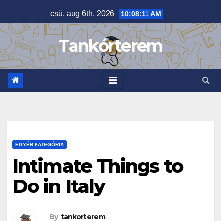
Skip
csü. aug 6th, 2026
10:08:11 AM
to
content
Tankórterem
EGYÉB KATEGÓRIA
Intimate Things to
Do in Italy
By
tankorterem