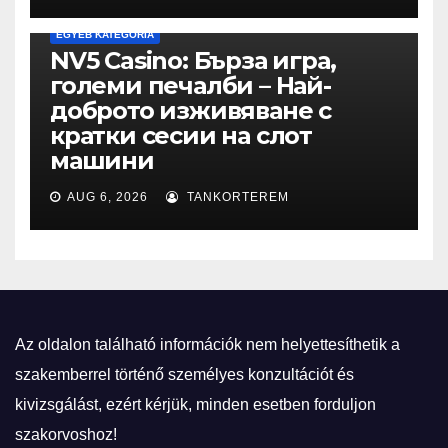
EGYÉB KATEGÓRIA
NV5 Casino: Бърза игра,
големи печалби – Най-
доброто изживяване с
кратки сесии на слот
машини
AUG 6, 2026
TANKORTEREM
Az oldalon található információk nem helyettesíthetik a
szakemberrel történő személyes konzultációt és
kivizsgálást, ezért kérjük, minden esetben forduljon
szakorvoshoz!