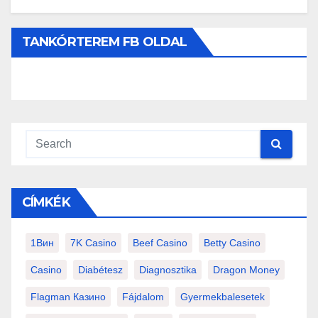
TANKÓRTEREM FB OLDAL
CÍMKÉK
1Вин
7K Casino
Beef Casino
Betty Casino
Casino
Diabétesz
Diagnosztika
Dragon Money
Flagman Казино
Fájdalom
Gyermekbalesetek