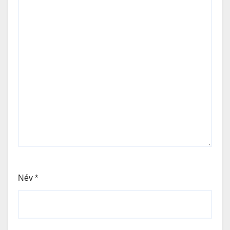
Név
*