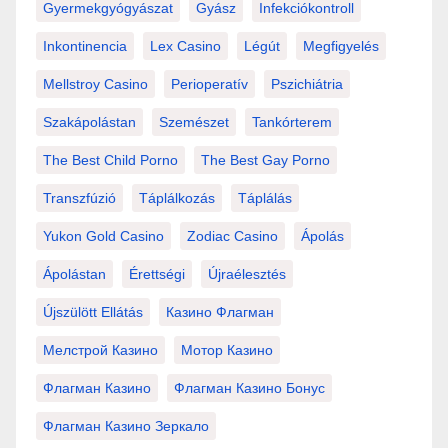
Gyermekgyógyászat
Gyász
Infekciókontroll
Inkontinencia
Lex Casino
Légút
Megfigyelés
Mellstroy Casino
Perioperatív
Pszichiátria
Szakápolástan
Szemészet
Tankórterem
The Best Child Porno
The Best Gay Porno
Transzfúzió
Táplálkozás
Táplálás
Yukon Gold Casino
Zodiac Casino
Ápolás
Ápolástan
Érettségi
Újraélesztés
Újszülött Ellátás
Казино Флагман
Мелстрой Казино
Мотор Казино
Флагман Казино
Флагман Казино Бонус
Флагман Казино Зеркало