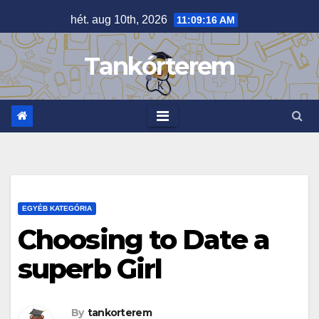
Skip
hét. aug 10th, 2026
11:09:17 AM
to
content
Tankórterem
EGYÉB KATEGÓRIA
Choosing to Date a
superb Girl
By
tankorterem