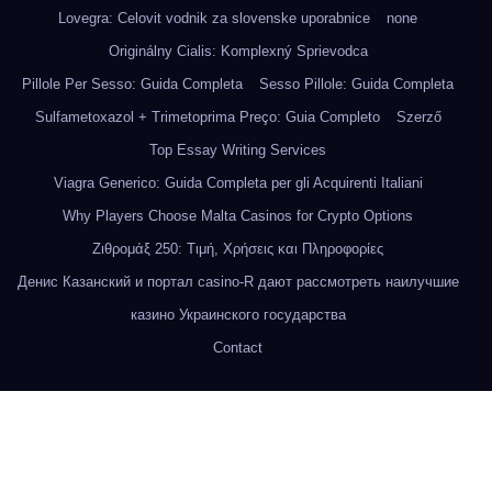
Lovegra: Celovit vodnik za slovenske uporabnice
none
Originálny Cialis: Komplexný Sprievodca
Pillole Per Sesso: Guida Completa
Sesso Pillole: Guida Completa
Sulfametoxazol + Trimetoprima Preço: Guia Completo
Szerző
Top Essay Writing Services
Viagra Generico: Guida Completa per gli Acquirenti Italiani
Why Players Choose Malta Casinos for Crypto Options
Ζιθρομάξ 250: Τιμή, Χρήσεις και Πληροφορίες
Денис Казанский и портал casino-R дают рассмотреть наилучшие
казино Украинского государства
Contact