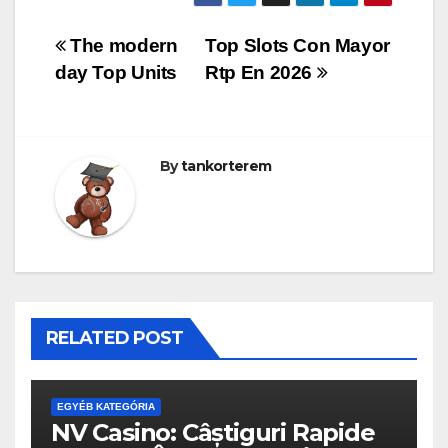
Bejegyzés
The modern
Top Slots Con Mayor
day Top Units
Rtp En 2026
navigáció
By
tankorterem
RELATED POST
EGYÉB KATEGÓRIA
NV Casino: Câștiguri Rapide