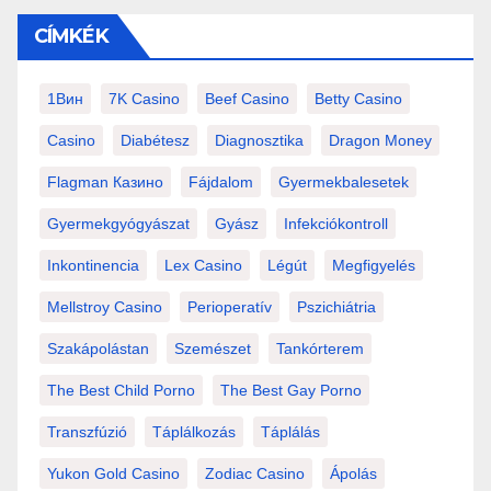
CÍMKÉK
1Вин
7K Casino
Beef Casino
Betty Casino
Casino
Diabétesz
Diagnosztika
Dragon Money
Flagman Казино
Fájdalom
Gyermekbalesetek
Gyermekgyógyászat
Gyász
Infekciókontroll
Inkontinencia
Lex Casino
Légút
Megfigyelés
Mellstroy Casino
Perioperatív
Pszichiátria
Szakápolástan
Szemészet
Tankórterem
The Best Child Porno
The Best Gay Porno
Transzfúzió
Táplálkozás
Táplálás
Yukon Gold Casino
Zodiac Casino
Ápolás