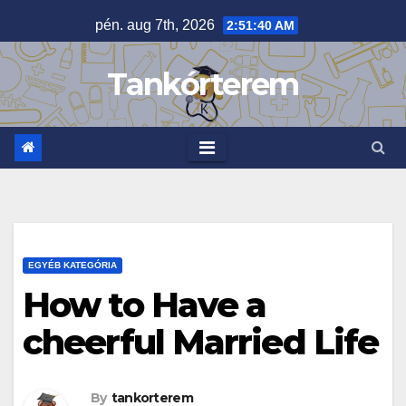
Skip
pén. aug 7th, 2026
2:51:41 AM
to
content
Tankórterem
EGYÉB KATEGÓRIA
How to Have a
cheerful Married Life
By
tankorterem