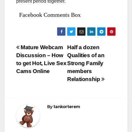
present period together.
Facebook Comments Box
Bejegyzés
Mature Webcam
Half a dozen
Discussion – How
Qualities of an
navigáció
to get Hot, Live Sex
Strong Family
Cams Online
members
Relationship
By
tankorterem