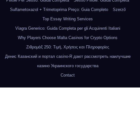
Pillole Per Sesso: Guida Completa
Sesso Pillole: Guida Completa
Sulfametoxazol + Trimetoprima Preço: Guia Completo
Szerző
Top Essay Writing Services
Viagra Generico: Guida Completa per gli Acquirenti Italiani
Why Players Choose Malta Casinos for Crypto Options
Ζιθρομάξ 250: Τιμή, Χρήσεις και Πληροφορίες
Денис Казанский и портал casino-R дают рассмотреть наилучшие
казино Украинского государства
Contact