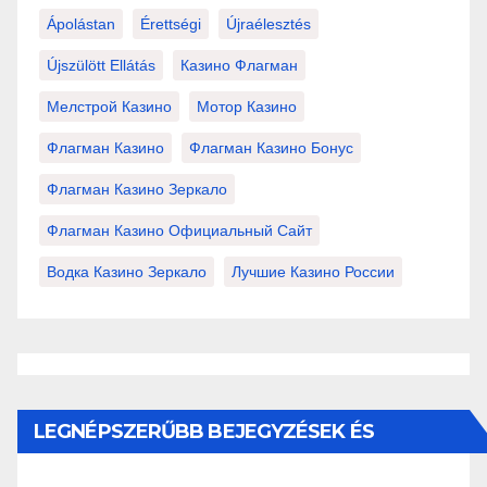
Ápolástan
Érettségi
Újraélesztés
Újszülött Ellátás
Казино Флагман
Мелстрой Казино
Мотор Казино
Флагман Казино
Флагман Казино Бонус
Флагман Казино Зеркало
Флагман Казино Официальный Сайт
Водка Казино Зеркало
Лучшие Казино России
LEGNÉPSZERŰBB BEJEGYZÉSEK ÉS
OLDALAK