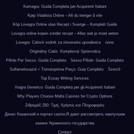
Kamagra: Guida Completa per Acquirenti Italiani
Kjøp Vidalista Online – Alt du trenger å vite
Köp Lovegra Online utan Recept i Sverige – Komplett Guide
Lovegra online kopen zonder recept – Alles wat je moet weten
Lovegra: Celovit vodnik za slovenske uporabnice
none
Originálny Cialis: Komplexný Sprievodca
Pillole Per Sesso: Guida Completa
Sesso Pillole: Guida Completa
Sulfametoxazol + Trimetoprima Preço: Guia Completo
Szerző
Top Essay Writing Services
Viagra Generico: Guida Completa per gli Acquirenti Italiani
Why Players Choose Malta Casinos for Crypto Options
Ζιθρομάξ 250: Τιμή, Χρήσεις και Πληροφορίες
Денис Казанский и портал casino-R дают рассмотреть наилучшие
казино Украинского государства
Contact