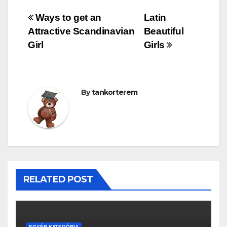
Bejegyzés
Ways to get an
Latin
Attractive Scandinavian
Beautiful
navigáció
Girl
Girls
By
tankorterem
RELATED POST
EGYÉB KATEGÓRIA