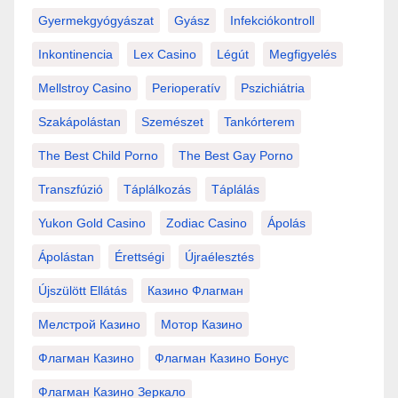
Gyermekgyógyászat
Gyász
Infekciókontroll
Inkontinencia
Lex Casino
Légút
Megfigyelés
Mellstroy Casino
Perioperatív
Pszichiátria
Szakápolástan
Szemészet
Tankórterem
The Best Child Porno
The Best Gay Porno
Transzfúzió
Táplálkozás
Táplálás
Yukon Gold Casino
Zodiac Casino
Ápolás
Ápolástan
Érettségi
Újraélesztés
Újszülött Ellátás
Казино Флагман
Мелстрой Казино
Мотор Казино
Флагман Казино
Флагман Казино Бонус
Флагман Казино Зеркало