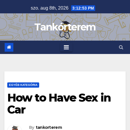
Skip
szo. aug 8th, 2026
3:12:53 PM
to
content
Tankórterem
EGYÉB KATEGÓRIA
How to Have Sex in
Car
By
tankorterem