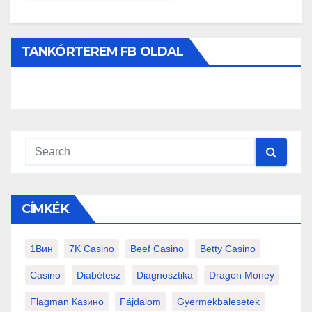
TANKÓRTEREM FB OLDAL
CÍMKÉK
1Вин
7K Casino
Beef Casino
Betty Casino
Casino
Diabétesz
Diagnosztika
Dragon Money
Flagman Казино
Fájdalom
Gyermekbalesetek