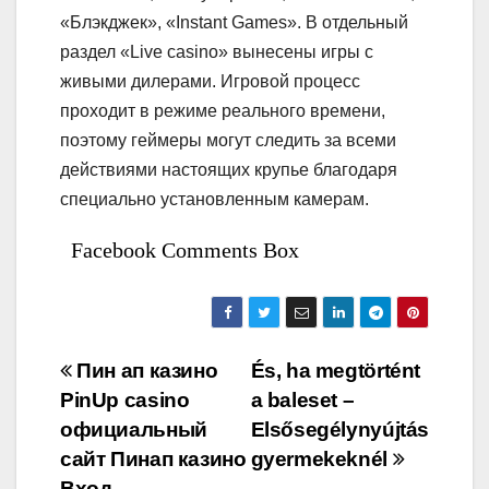
«Блэкджек», «Instant Games». В отдельный
раздел «Live casino» вынесены игры с
живыми дилерами. Игровой процесс
проходит в режиме реального времени,
поэтому геймеры могут следить за всеми
действиями настоящих крупье благодаря
специально установленным камерам.
Facebook Comments Box
Bejegyzés
Пин ап казино
És, ha megtörtént
PinUp casino
a baleset –
navigáció
официальный
Elsősegélynyújtás
сайт Пинап казино
gyermekeknél
Вход