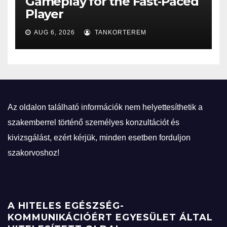
Gameplay for the Fast‑Paced
Player
AUG 6, 2026
TANKORTEREM
Az oldalon található információk nem helyettesíthetik a
szakemberrel történő személyes konzultációt és
kivizsgálást, ezért kérjük, minden esetben forduljon
szakorvoshoz!
A HITELES EGÉSZSÉG-
KOMMUNIKÁCIÓÉRT EGYESÜLET ÁLTAL