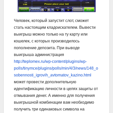
Человек, который запустит слот, сможет
стать настоящим кладоискателем. Вывести
выигрыш можно только на ту карту или
кошелек, с которых производилось
пополнение депозита. При выводе
выигрыша администрация
http://teplomex.ru/wp-content/plugins/wp-
polls/tinymce/plugins/polls/min/4/3/news/148_o
sobennosti_igrovih_avtomatov_kazino.html
может провести дополнительную
идентификацию личности в целях защиты от
отмывания денег. А именно для получения
выигрышной комбинации вам необходимо
получить три одинаковых символа на