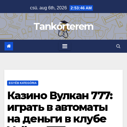
Skip
csü. aug 6th, 2026
2:53:47 AM
to
content
Tankórterem
EGYÉB KATEGÓRIA
Казино Вулкан 777:
играть в автоматы
на деньги в клубе