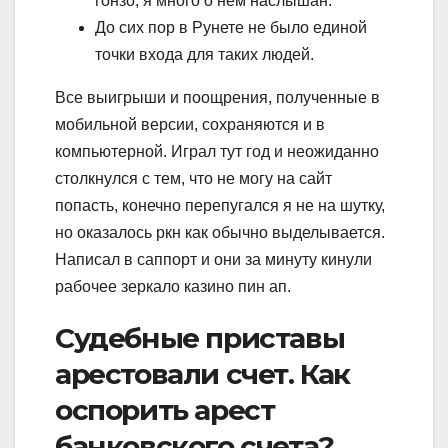
гонзо, я много о нем наслышан.
До сих пор в Рунете не было единой
точки входа для таких людей.
Все выигрыши и поощрения, полученные в
мобильной версии, сохраняются и в
компьютерной. Играл тут год и неожиданно
столкнулся с тем, что не могу на сайт
попасть, конечно перепугался я не на шутку,
но оказалось ркн как обычно выделывается.
Написал в саппорт и они за минуту кинули
рабочее зеркало казино пин ап.
Судебные приставы
арестовали счет. Как
оспорить арест
банковского счета?