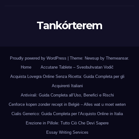
Tankórterem
Proudly powered by WordPress
|
Theme: Newsup by
Themeansar
.
Home
Accutane Tablete – Sveobuhvatan Vodič
Acquista Lovegra Online Senza Ricetta: Guida Completa per gli
Acquirenti Italiani
Antivirali: Guida Completa all’Uso, Benefici e Rischi
Cenforce kopen zonder recept in België – Alles wat u moet weten
Cialis Generico: Guida Completa per l’Acquisto Online in Italia
Erezione in Pillole: Tutto Ciò Che Devi Sapere
Essay Writing Services