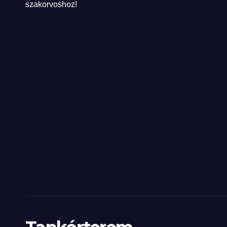
szakorvoshoz!