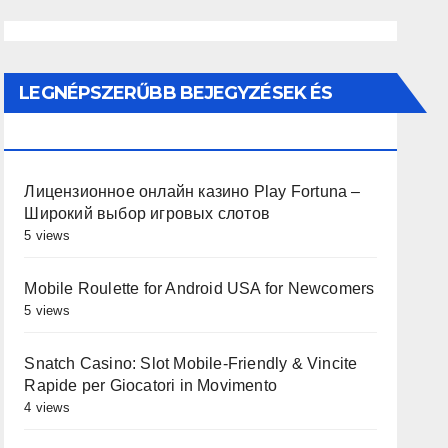
LEGNÉPSZERŰBB BEJEGYZÉSEK ÉS
OLDALAK
Лицензионное онлайн казино Play Fortuna –
Широкий выбор игровых слотов
5 views
Mobile Roulette for Android USA for Newcomers
5 views
Snatch Casino: Slot Mobile‑Friendly & Vincite
Rapide per Giocatori in Movimento
4 views