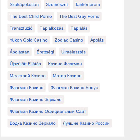
Szakápolástan
Szemészet
Tankórterem
The Best Child Porno
The Best Gay Porno
Transzfúzió
Táplálkozás
Táplálás
Yukon Gold Casino
Zodiac Casino
Ápolás
Ápolástan
Érettségi
Újraélesztés
Újszülött Ellátás
Казино Флагман
Мелстрой Казино
Мотор Казино
Флагман Казино
Флагман Казино Бонус
Флагман Казино Зеркало
Флагман Казино Официальный Сайт
Водка Казино Зеркало
Лучшие Казино России