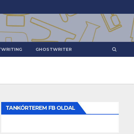
WRITING
GHOSTWRITER
TANKÓRTEREM FB OLDAL