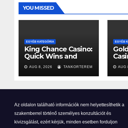
YOU MISSED
EGYÉB KATEGÓRIA
EGYÉB K
King Chance Casino:
Gol
Quick Wins and
Casi
High‑Intensity Slots
Slot
AUG 8, 2026
TANKORTEREM
AUG 
for Rapid Play
voo
Spel
Az oldalon található információk nem helyettesíthetik a
szakemberrel történő személyes konzultációt és
kivizsgálást, ezért kérjük, minden esetben forduljon