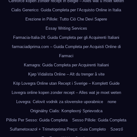
Cenforce kopen zonder recept in België – Alles wat u moet weten
Cialis Generico: Guida Completa per l’Acquisto Online in Italia
Erezione in Pillole: Tutto Ciò Che Devi Sapere
Essay Writing Services
Farmacia-Italia-24: Guida Completa per gli Acquirenti Italiani
farmaciadiprima.com – Guida Completa per Acquisti Online di
Farmaci
Kamagra: Guida Completa per Acquirenti Italiani
Kjøp Vidalista Online – Alt du trenger å vite
Köp Lovegra Online utan Recept i Sverige – Komplett Guide
Lovegra online kopen zonder recept – Alles wat je moet weten
Lovegra: Celovit vodnik za slovenske uporabnice
none
Originálny Cialis: Komplexný Sprievodca
Pillole Per Sesso: Guida Completa
Sesso Pillole: Guida Completa
Sulfametoxazol + Trimetoprima Preço: Guia Completo
Szerző