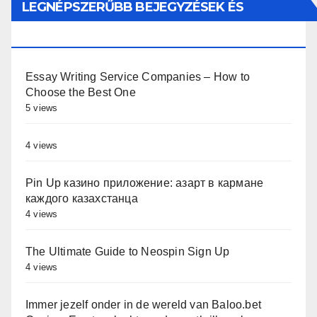
LEGNÉPSZERŰBB BEJEGYZÉSEK ÉS
OLDALAK
Essay Writing Service Companies – How to
Choose the Best One
5 views
4 views
Pin Up казино приложение: азарт в кармане
каждого казахстанца
4 views
The Ultimate Guide to Neospin Sign Up
4 views
Immer jezelf onder in de wereld van Baloo.bet