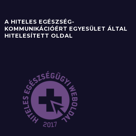
A HITELES EGÉSZSÉG-
KOMMUNIKÁCIÓÉRT EGYESÜLET ÁLTAL
HITELESÍTETT OLDAL