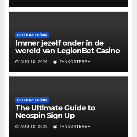
EGYÉB KATEGÓRIA
Immer jezelf onder in de
wereld van LegionBet Casino
AUG 10, 2026
TANKORTEREM
EGYÉB KATEGÓRIA
The Ultimate Guide to
Neospin Sign Up
AUG 10, 2026
TANKORTEREM