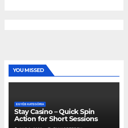
YOU MISSED
EGYÉB KATEGÓRIA
Stay Casino – Quick Spin
Action for Short Sessions