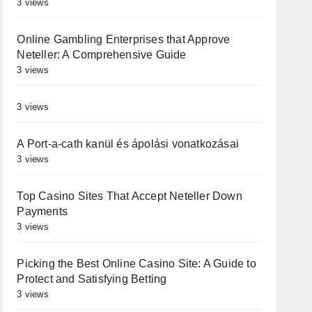
3 views
Online Gambling Enterprises that Approve
Neteller: A Comprehensive Guide
3 views
3 views
A Port-a-cath kanül és ápolási vonatkozásai
3 views
Top Casino Sites That Accept Neteller Down
Payments
3 views
Picking the Best Online Casino Site: A Guide to
Protect and Satisfying Betting
3 views