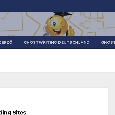
ZERZŐ
GHOSTWRITING DEUTSCHLAND
GHOST
ding Sites