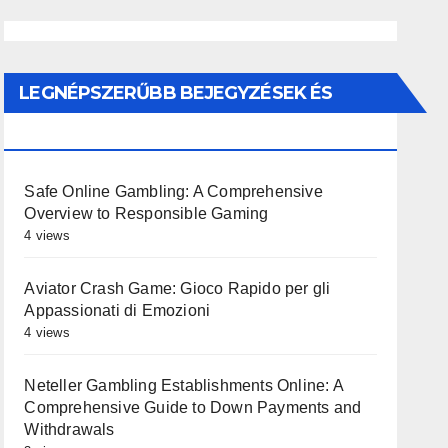
LEGNÉPSZERŰBB BEJEGYZÉSEK ÉS
OLDALAK
Safe Online Gambling: A Comprehensive
Overview to Responsible Gaming
4 views
Aviator Crash Game: Gioco Rapido per gli
Appassionati di Emozioni
4 views
Neteller Gambling Establishments Online: A
Comprehensive Guide to Down Payments and
Withdrawals