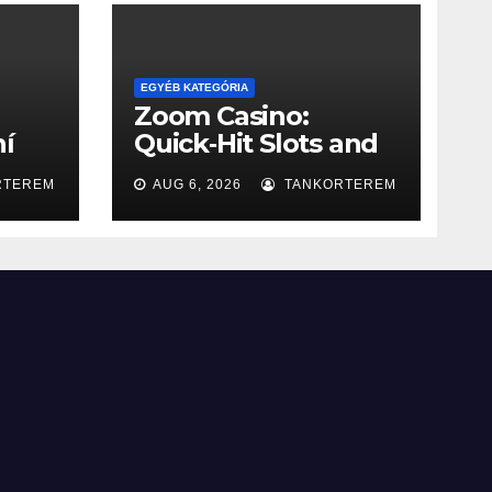
EGYÉB KATEGÓRIA
Zoom Casino:
ní
Quick‑Hit Slots and
v
Rapid Wins for the
RTEREM
AUG 6, 2026
TANKORTEREM
h
Fast‑Paced Player