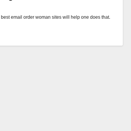
he best email order woman sites will help one does that.