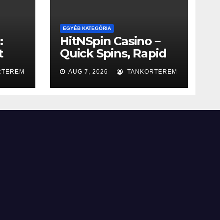
EGYÉB KATEGÓRIA
:
HitNSpin Casino –
t
Quick Spins, Rapid
nt
Wins: Das ultimative
RTEREM
AUG 7, 2026
TANKORTEREM
Short‑Session-
Erlebnis