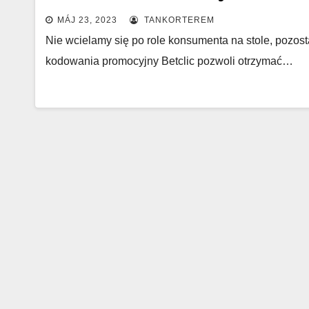
MÁJ 23, 2023
TANKORTEREM
Nie wcielamy się po role konsumenta na stole, pozost
kodowania promocyjny Betclic pozwoli otrzymać…