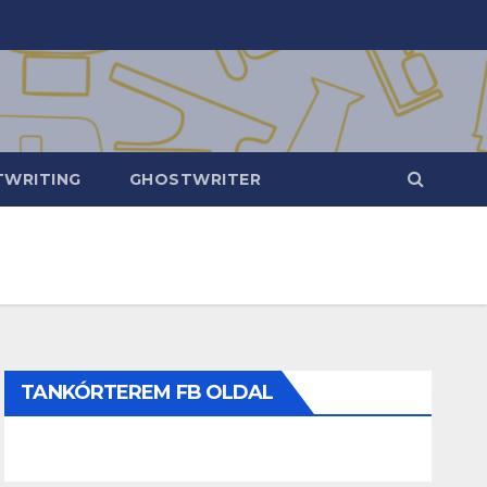
WRITING
GHOSTWRITER
TANKÓRTEREM FB OLDAL