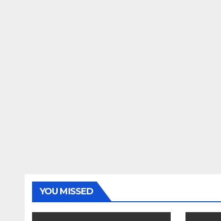
YOU MISSED