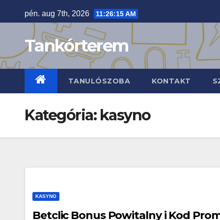
Skip
pén. aug 7th, 2026
11:26:16 AM
to
content
Tankórterem
TANULÓSZOBA
KONTAKT
S
Kategória:
kasyno
KASYNO
Betclic Bonus Powitalny i Kod Pr