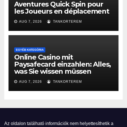
Aventures Quick Spin pour
les Joueurs en déplacement
AUG 7, 2026
TANKORTEREM
EGYÉB KATEGÓRIA
Online Casino mit
Paysafecard einzahlen: Alles,
was Sie wissen müssen
AUG 7, 2026
TANKORTEREM
Az oldalon található információk nem helyettesíthetik a