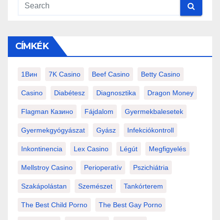
CÍMKÉK
1Вин
7K Casino
Beef Casino
Betty Casino
Casino
Diabétesz
Diagnosztika
Dragon Money
Flagman Казино
Fájdalom
Gyermekbalesetek
Gyermekgyógyászat
Gyász
Infekciókontroll
Inkontinencia
Lex Casino
Légút
Megfigyelés
Mellstroy Casino
Perioperatív
Pszichiátria
Szakápolástan
Szemészet
Tankórterem
The Best Child Porno
The Best Gay Porno