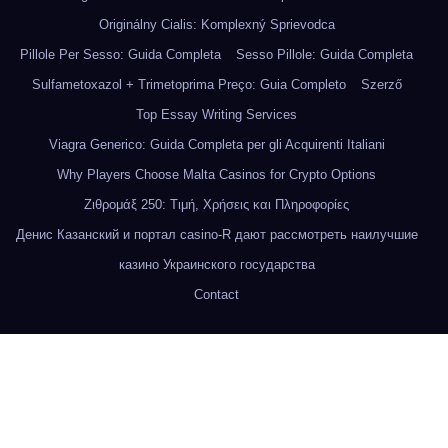
Originálny Cialis: Komplexný Sprievodca
Pillole Per Sesso: Guida Completa
Sesso Pillole: Guida Completa
Sulfametoxazol + Trimetoprima Preço: Guia Completo
Szerző
Top Essay Writing Services
Viagra Generico: Guida Completa per gli Acquirenti Italiani
Why Players Choose Malta Casinos for Crypto Options
Ζιθρομάξ 250: Τιμή, Χρήσεις και Πληροφορίες
Денис Казанский и портал casino-R дают рассмотреть наилучшие
казино Украинского государства
Contact