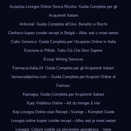
Acquista Lovegra Online Senza Ricetta: Guida Completa per gli
Acquirenti Italiani
Antivirali: Guida Completa all’Uso, Benefici e Rischi
Cenforce kopen zonder recept in België – Alles wat u moet weten
Cialis Generico: Guida Completa per l’Acquisto Online in Italia
Erezione in Pillole: Tutto Ciò Che Devi Sapere
Essay Writing Services
Farmacia-Italia-24: Guida Completa per gli Acquirenti Italiani
farmaciadiprima.com – Guida Completa per Acquisti Online di
Farmaci
Kamagra: Guida Completa per Acquirenti Italiani
Kjøp Vidalista Online – Alt du trenger å vite
Köp Lovegra Online utan Recept i Sverige – Komplett Guide
Lovegra online kopen zonder recept – Alles wat je moet weten
Lovegra: Celovit vodnik za slovenske uporabnice
none