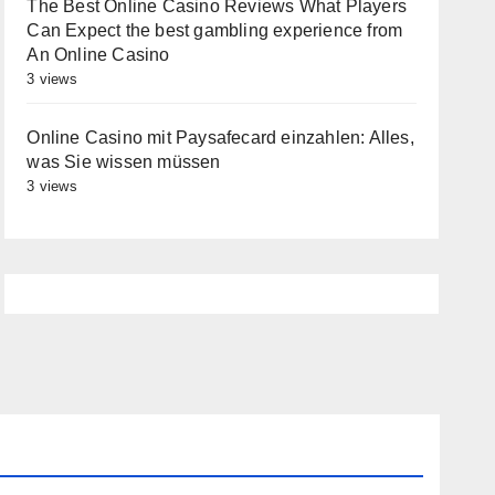
The Best Online Casino Reviews What Players
Can Expect the best gambling experience from
An Online Casino
3 views
Online Casino mit Paysafecard einzahlen: Alles,
was Sie wissen müssen
3 views