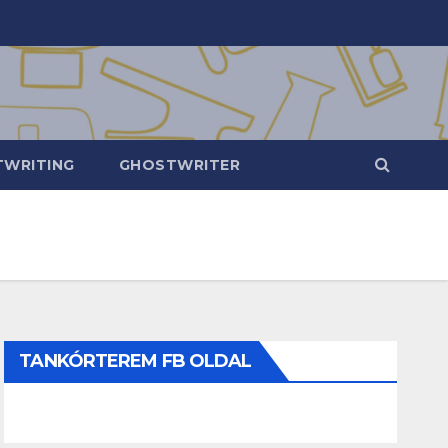
WRITING
GHOSTWRITER
TANKÓRTEREM FB OLDAL