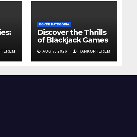
EGYÉB KATEGÓRIA
es:
Discover the Thrills
of Blackjack Games
g
for Fun
RTEREM
AUG 7, 2026
TANKORTEREM