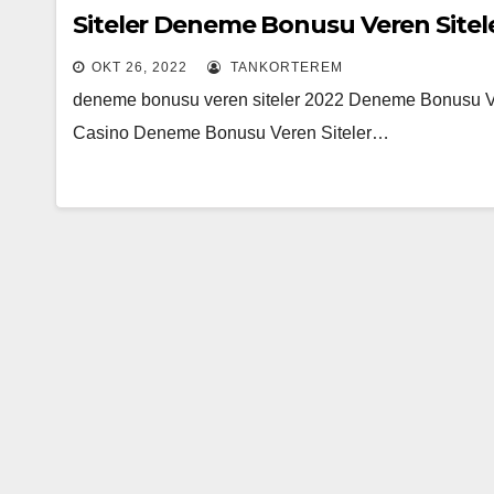
Siteler Deneme Bonusu Veren Site
OKT 26, 2022
TANKORTEREM
deneme bonusu veren siteler 2022 Deneme Bonusu Ve
Casino Deneme Bonusu Veren Siteler…