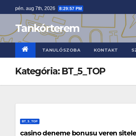
Skip
pén. aug 7th, 2026
8:29:58 PM
to
content
Tankórterem
TANULÓSZOBA
KONTAKT
S
Kategória:
BT_5_TOP
BT_5_TOP
casino deneme bonusu veren sitel