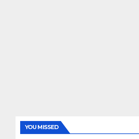
YOU MISSED