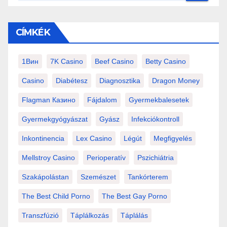
CÍMKÉK
1Вин
7K Casino
Beef Casino
Betty Casino
Casino
Diabétesz
Diagnosztika
Dragon Money
Flagman Казино
Fájdalom
Gyermekbalesetek
Gyermekgyógyászat
Gyász
Infekciókontroll
Inkontinencia
Lex Casino
Légút
Megfigyelés
Mellstroy Casino
Perioperatív
Pszichiátria
Szakápolástan
Szemészet
Tankórterem
The Best Child Porno
The Best Gay Porno
Transzfúzió
Táplálkozás
Táplálás