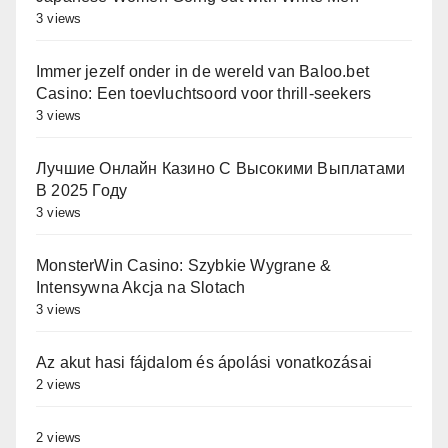
3 views
Immer jezelf onder in de wereld van Baloo.bet
Casino: Een toevluchtsoord voor thrill-seekers
3 views
Лучшие Онлайн Казино С Высокими Выплатами
В 2025 Году
3 views
MonsterWin Casino: Szybkie Wygrane &
Intensywna Akcja na Slotach
3 views
Az akut hasi fájdalom és ápolási vonatkozásai
2 views
2 views