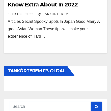
Know Extra About In 2022
OKT 26, 2022
TANKORTEREM
Articles Secret Spooky Spots In Japan Good Marry A
great Asian Woman These tips will make your
experience of Hard…
TANKÓRTEREM FB OLDAL