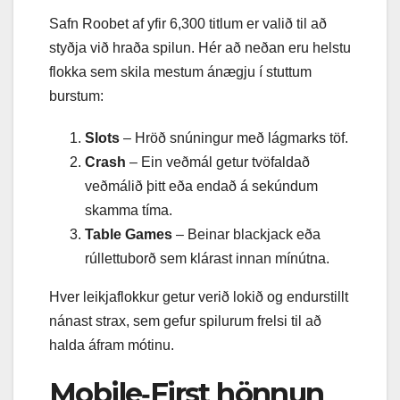
Safn Roobet af yfir 6,300 titlum er valið til að
styðja við hraða spilun. Hér að neðan eru helstu
flokka sem skila mestum ánægju í stuttum
burstum:
Slots
– Hröð snúningur með lágmarks töf.
Crash
– Ein veðmál getur tvöfaldað
veðmálið þitt eða endað á sekúndum
skamma tíma.
Table Games
– Beinar blackjack eða
rúllettuborð sem klárast innan mínútna.
Hver leikjaflokkur getur verið lokið og endurstillt
nánast strax, sem gefur spilurum frelsi til að
halda áfram mótinu.
Mobile‑First hönnun