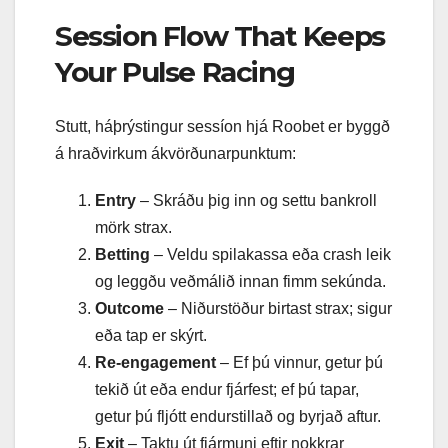
Session Flow That Keeps
Your Pulse Racing
Stutt, háþrýstingur sessíon hjá Roobet er byggð
á hraðvirkum ákvörðunarpunktum:
Entry
– Skráðu þig inn og settu bankroll
mörk strax.
Betting
– Veldu spilakassa eða crash leik
og leggðu veðmálið innan fimm sekúnda.
Outcome
– Niðurstöður birtast strax; sigur
eða tap er skýrt.
Re‑engagement
– Ef þú vinnur, getur þú
tekið út eða endur fjárfest; ef þú tapar,
getur þú fljótt endurstillað og byrjað aftur.
Exit
– Taktu út fjármuni eftir nokkrar