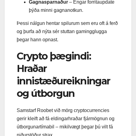
Gagnasparnaður
– Engar forritaupdate
þýða minni gagnanotkun.
Þessi nálgun hentar spilurum sem eru oft á ferð
og þurfa að nýta sér stuttan gamingglugga
þegar hann opnast.
Crypto þægindi:
Hraðar
innistæðureikningar
og útborgun
Samstarf Roobet við mörg cryptocurrencies
gerir kleift að fá eldingarhraðar fjármögnun og
útborgunartímabil – mikilvægt þegar þú vilt fá
niðurstöður strax.