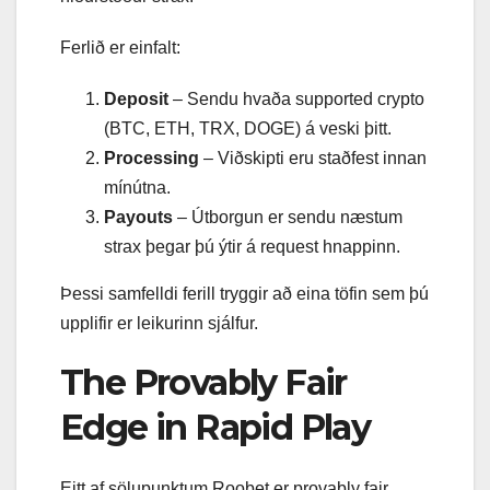
Ferlið er einfalt:
Deposit
– Sendu hvaða supported crypto
(BTC, ETH, TRX, DOGE) á veski þitt.
Processing
– Viðskipti eru staðfest innan
mínútna.
Payouts
– Útborgun er sendu næstum
strax þegar þú ýtir á request hnappinn.
Þessi samfelldi ferill tryggir að eina töfin sem þú
upplifir er leikurinn sjálfur.
The Provably Fair
Edge in Rapid Play
Eitt af sölupunktum Roobet er provably fair