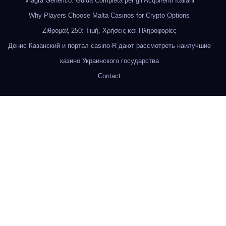
Viagra Generico: Guida Completa per gli Acquirenti Italiani
Why Players Choose Malta Casinos for Crypto Options
Ζιθρομάξ 250: Τιμή, Χρήσεις και Πληροφορίες
Денис Казанский и портал casino-R дают рассмотреть наилучшие
казино Украинского государства
Contact