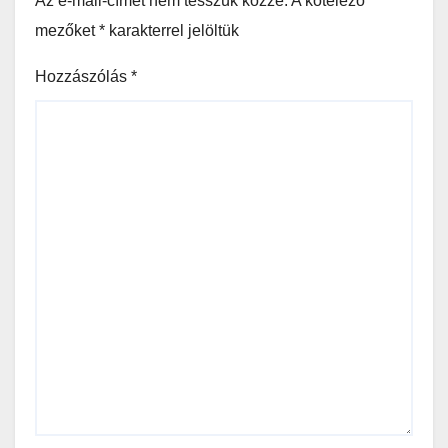
Az e-mail-címet nem tesszük közzé.
A kötelező
mezőket
*
karakterrel jelöltük
Hozzászólás
*