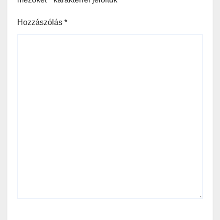
Hozzászólás
*