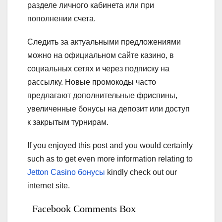
разделе личного кабинета или при
пополнении счета.
Следить за актуальными предложениями
можно на официальном сайте казино, в
социальных сетях и через подписку на
рассылку. Новые промокоды часто
предлагают дополнительные фриспины,
увеличенные бонусы на депозит или доступ
к закрытым турнирам.
If you enjoyed this post and you would certainly
such as to get even more information relating to
Jetton Casino бонусы
kindly check out our
internet site.
Facebook Comments Box