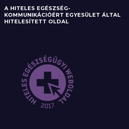
A HITELES EGÉSZSÉG-
KOMMUNIKÁCIÓÉRT EGYESÜLET ÁLTAL
HITELESÍTETT OLDAL