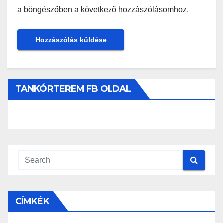
a böngészőben a következő hozzászólásomhoz.
TANKÓRTEREM FB OLDAL
CÍMKÉK