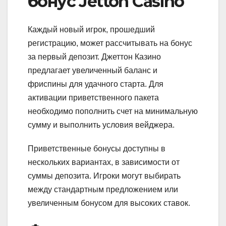
бонус Jetton Casino
Каждый новый игрок, прошедший
регистрацию, может рассчитывать на бонус
за первый депозит. Джеттон Казино
предлагает увеличенный баланс и
фриспины для удачного старта. Для
активации приветственного пакета
необходимо пополнить счет на минимальную
сумму и выполнить условия вейджера.
Приветственные бонусы доступны в
нескольких вариантах, в зависимости от
суммы депозита. Игроки могут выбирать
между стандартным предложением или
увеличенным бонусом для высоких ставок.