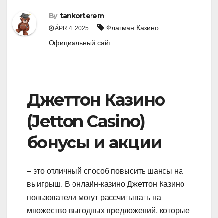
By
tankorterem
Флагман Казино
ÁPR 4, 2025
Официальный сайт
Джеттон Казино
(Jetton Casino)
бонусы и акции
– это отличный способ повысить шансы на
выигрыш. В онлайн-казино Джеттон Казино
пользователи могут рассчитывать на
множество выгодных предложений, которые