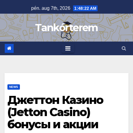
Skip
pén. aug 7th, 2026
1:48:22 AM
to
content
Tankórterem
NEWS
Джеттон Казино
(Jetton Casino)
бонусы и акции