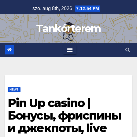
Skip
szo. aug 8th, 2026
7:12:55 PM
to
content
Tankórterem
NEWS
Pin Up casino |
Бонусы, фриспины
и джекпоты, live