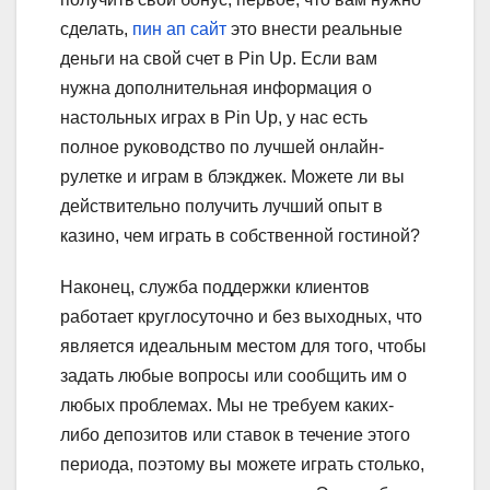
сделать,
пин ап сайт
это внести реальные
деньги на свой счет в Pin Up. Если вам
нужна дополнительная информация о
настольных играх в Pin Up, у нас есть
полное руководство по лучшей онлайн-
рулетке и играм в блэкджек. Можете ли вы
действительно получить лучший опыт в
казино, чем играть в собственной гостиной?
Наконец, служба поддержки клиентов
работает круглосуточно и без выходных, что
является идеальным местом для того, чтобы
задать любые вопросы или сообщить им о
любых проблемах. Мы не требуем каких-
либо депозитов или ставок в течение этого
периода, поэтому вы можете играть столько,