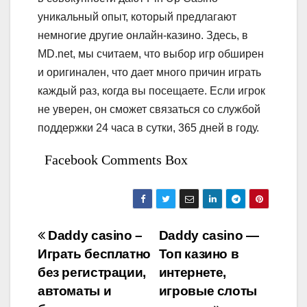
уникальный опыт, который предлагают
немногие другие онлайн-казино. Здесь, в
MD.net, мы считаем, что выбор игр обширен
и оригинален, что дает много причин играть
каждый раз, когда вы посещаете. Если игрок
не уверен, он сможет связаться со службой
поддержки 24 часа в сутки, 365 дней в году.
Facebook Comments Box
Bejegyzés
Daddy casino –
Daddy casino —
Играть бесплатно
Топ казино в
navigáció
без регистрации,
интернете,
автоматы и
игровые слоты