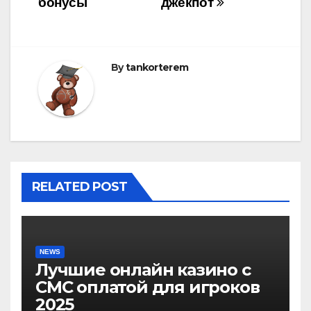
бонусы
джекпот
By
tankorterem
RELATED POST
NEWS
Лучшие онлайн казино с
СМС оплатой для игроков
2025