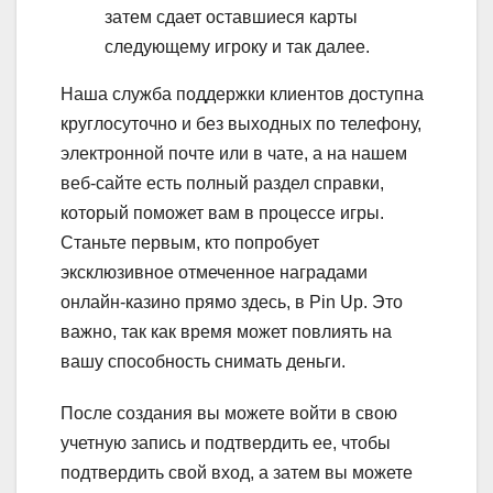
затем сдает оставшиеся карты
следующему игроку и так далее.
Наша служба поддержки клиентов доступна
круглосуточно и без выходных по телефону,
электронной почте или в чате, а на нашем
веб-сайте есть полный раздел справки,
который поможет вам в процессе игры.
Станьте первым, кто попробует
эксклюзивное отмеченное наградами
онлайн-казино прямо здесь, в Pin Up. Это
важно, так как время может повлиять на
вашу способность снимать деньги.
После создания вы можете войти в свою
учетную запись и подтвердить ее, чтобы
подтвердить свой вход, а затем вы можете