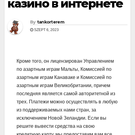
казино в интернете
By
tankorterem
SZEPT 6, 2023
Кроме того, он лицензирован Управлением
по азартным играм Мальты, Комиссией по
азартным играм Канаваке и Комиссией по
азартным играм Великобритании, причем
последняя является самой авторитетной из
трех. Платежи можно осуществлять в любую
из поддерживаемых нами стран, за
исключением Новой Зеландии. Если вы
решите вывести средства на свою
кредитную карту, мы предоставим вам все