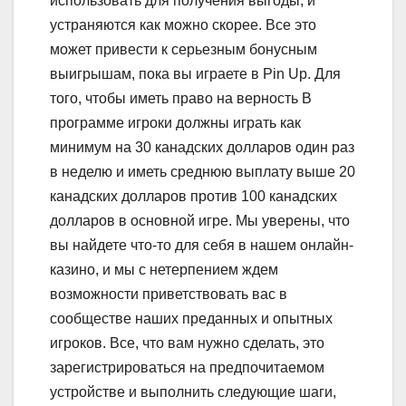
использовать для получения выгоды, и
устраняются как можно скорее. Все это
может привести к серьезным бонусным
выигрышам, пока вы играете в Pin Up. Для
того, чтобы иметь право на верность В
программе игроки должны играть как
минимум на 30 канадских долларов один раз
в неделю и иметь среднюю выплату выше 20
канадских долларов против 100 канадских
долларов в основной игре. Мы уверены, что
вы найдете что-то для себя в нашем онлайн-
казино, и мы с нетерпением ждем
возможности приветствовать вас в
сообществе наших преданных и опытных
игроков. Все, что вам нужно сделать, это
зарегистрироваться на предпочитаемом
устройстве и выполнить следующие шаги,