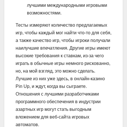
лучшими международными игровыми
возможностями.
Тесты измеряют количество предлагаемых
игр, чтобы каждый мог найти что-то для себя,
а также качество игр, чтобы игроки получали
наилучшие впечатления. Другие игры имеют
высокие требования к ставкам, из-за чего
играть в обычные игры немного рискованно,
но, на мой взгляд, это можно сделать.
Лучшие из них уже здесь, в онлайн-казино
Pin Up, и ждут, когда вы сыграете.
Отношения с лучшими разработчиками
программного обеспечения в индустрии
азартных игр могут стать выгодным
вложением для веб-сайта игровых
автоматов.