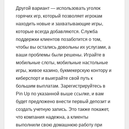
Другой вариант — использовать уголок
горячих игр, который позволяет игрокам
находить новые и захватывающие игры,
которые всегда добавляются. Служба
поддержки клиентов позаботится о том,
чтобы вы остались довольны их услугами, а
ваши проблемы были решены. Играйте в
мобильные слоты, мобильные настольные
игры, живое казино, букмекерскую контору и
киберспорт и выиграйте свой путь к
большим выплатам. Зарегистрируйтесь в
Pin Up по указанной выше ссылке, и вам
будет предложено внести первый депозит и
создать учетную запись. Это также покажет,
что компания надежна, а клиенты
выполнили свою домашнюю работу при