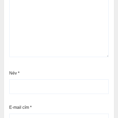
Név
*
E-mail cím
*