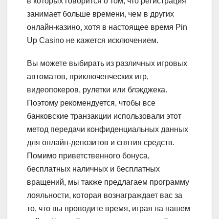
в которых говорится о том, что регистрация
занимает больше времени, чем в других
онлайн-казино, хотя в настоящее время Pin
Up Casino не кажется исключением.
Вы можете выбирать из различных игровых
автоматов, приключенческих игр,
видеопокеров, рулетки или блэкджека.
Поэтому рекомендуется, чтобы все
банковские транзакции использовали этот
метод передачи конфиденциальных данных
для онлайн-депозитов и снятия средств.
Помимо приветственного бонуса,
бесплатных наличных и бесплатных
вращений, мы также предлагаем программу
лояльности, которая вознаграждает вас за
то, что вы проводите время, играя на нашем