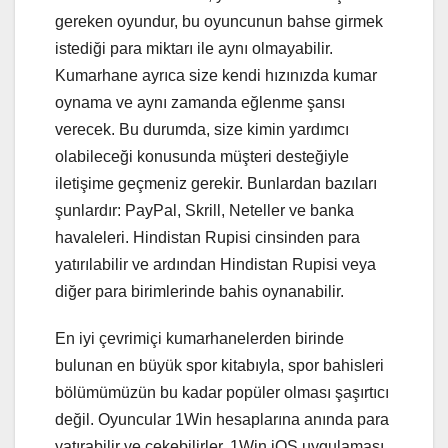
gereken oyundur, bu oyuncunun bahse girmek
istediği para miktarı ile aynı olmayabilir.
Kumarhane ayrıca size kendi hızınızda kumar
oynama ve aynı zamanda eğlenme şansı
verecek. Bu durumda, size kimin yardımcı
olabileceği konusunda müşteri desteğiyle
iletişime geçmeniz gerekir. Bunlardan bazıları
şunlardır: PayPal, Skrill, Neteller ve banka
havaleleri. Hindistan Rupisi cinsinden para
yatırılabilir ve ardından Hindistan Rupisi veya
diğer para birimlerinde bahis oynanabilir.
En iyi çevrimiçi kumarhanelerden birinde
bulunan en büyük spor kitabıyla, spor bahisleri
bölümümüzün bu kadar popüler olması şaşırtıcı
değil. Oyuncular 1Win hesaplarına anında para
yatırabilir ve çekebilirler. 1Win iOS uygulaması