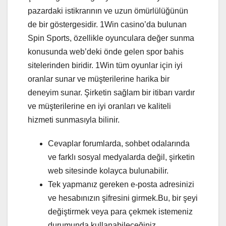
pazardaki istikrarının ve uzun ömürlülüğünün
de bir göstergesidir. 1Win casino’da bulunan
Spin Sports, özellikle oyunculara değer sunma
konusunda web’deki önde gelen spor bahis
sitelerinden biridir. 1Win tüm oyunlar için iyi
oranlar sunar ve müşterilerine harika bir
deneyim sunar. Şirketin sağlam bir itibarı vardır
ve müşterilerine en iyi oranları ve kaliteli
hizmeti sunmasıyla bilinir.
Cevaplar forumlarda, sohbet odalarında
ve farklı sosyal medyalarda değil, şirketin
web sitesinde kolayca bulunabilir.
Tek yapmanız gereken e-posta adresinizi
ve hesabınızın şifresini girmek.Bu, bir şeyi
değiştirmek veya para çekmek istemeniz
durumunda kullanabileceğiniz