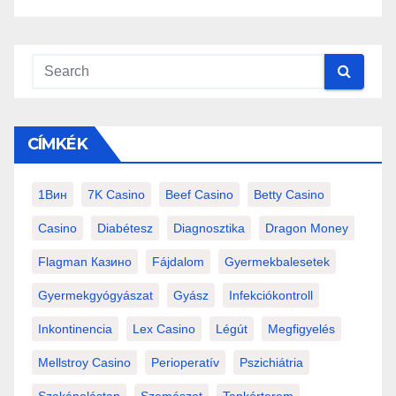
CÍMKÉK
1Вин
7K Casino
Beef Casino
Betty Casino
Casino
Diabétesz
Diagnosztika
Dragon Money
Flagman Казино
Fájdalom
Gyermekbalesetek
Gyermekgyógyászat
Gyász
Infekciókontroll
Inkontinencia
Lex Casino
Légút
Megfigyelés
Mellstroy Casino
Perioperatív
Pszichiátria
Szakápolástan
Szemészet
Tankórterem