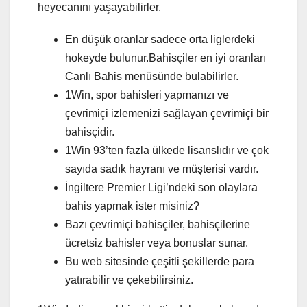
heyecanını yaşayabilirler.
En düşük oranlar sadece orta liglerdeki
hokeyde bulunur.Bahisçiler en iyi oranları
Canlı Bahis menüsünde bulabilirler.
1Win, spor bahisleri yapmanızı ve
çevrimiçi izlemenizi sağlayan çevrimiçi bir
bahisçidir.
1Win 93’ten fazla ülkede lisanslıdır ve çok
sayıda sadık hayranı ve müşterisi vardır.
İngiltere Premier Ligi’ndeki son olaylara
bahis yapmak ister misiniz?
Bazı çevrimiçi bahisçiler, bahisçilerine
ücretsiz bahisler veya bonuslar sunar.
Bu web sitesinde çeşitli şekillerde para
yatırabilir ve çekebilirsiniz.