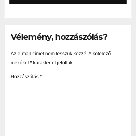
Vélemény, hozzászólás?
Az e-mail-címet nem tesszük közzé.
A kötelező
mezőket
*
karakterrel jelöltük
Hozzászólás
*