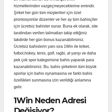
hizmetlerinden vazgeçmeyeceklerine emindir.
Şirket her gün tüm müşterileri için özel
promosyonlar düzenler ve her ay tüm bahisçiler
için ücretsiz bahisler sunar. Buna ek olarak, site
tarafından verilen talimatları takip ettiğiniz
takdirde her gün bonus kazanabilirsiniz.
Ücretsiz bahislerin yanı sıra 1Win ile kriket,
futbol,hokey, tenis, golf, ragbi, at yarışı ve daha
pek çok spor kategorisine bahis yaparak para
kazanabilirsiniz. Bu, bahis şirketinin tüm büyük
sporlar için bahis oynamasına ve farklı bahis
özellikleri sunmasına izin verildiği anlamına
gelir.
1Win Neden Adresi
Değişiyor?