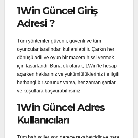
1Win Güncel Giriş
Adresi ?
Tüm yöntemler güvenli, güvenli ve tüm
oyuncular tarafından kullanılabilir. Çarkın her
dönüşü adil ve oyun bir macera hissi vermek
için tasarlandı. Buna ek olarak, 1Win’te hesap
açarken haklarınız ve yükümlülükleriniz ile ilgili
herhangi bir sorunuz varsa, her zaman şartlar
ve koşullara başvurabilirsiniz.
1Win Güncel Adres
Kullanıcıları
Tüm bahisçiler son derece rekabetçidir ve para