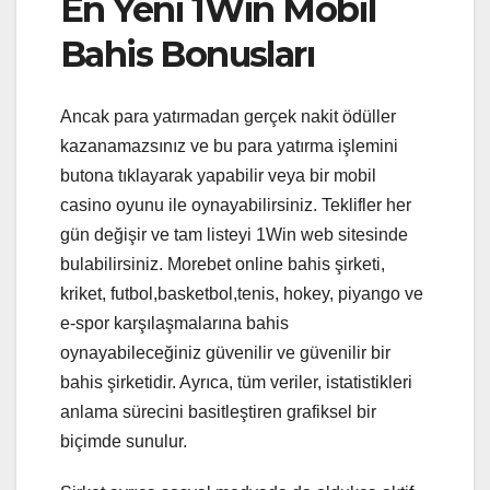
En Yeni 1Win Mobil
Bahis Bonusları
Ancak para yatırmadan gerçek nakit ödüller
kazanamazsınız ve bu para yatırma işlemini
butona tıklayarak yapabilir veya bir mobil
casino oyunu ile oynayabilirsiniz. Teklifler her
gün değişir ve tam listeyi 1Win web sitesinde
bulabilirsiniz. Morebet online bahis şirketi,
kriket, futbol,basketbol,tenis, hokey, piyango ve
e-spor karşılaşmalarına bahis
oynayabileceğiniz güvenilir ve güvenilir bir
bahis şirketidir. Ayrıca, tüm veriler, istatistikleri
anlama sürecini basitleştiren grafiksel bir
biçimde sunulur.