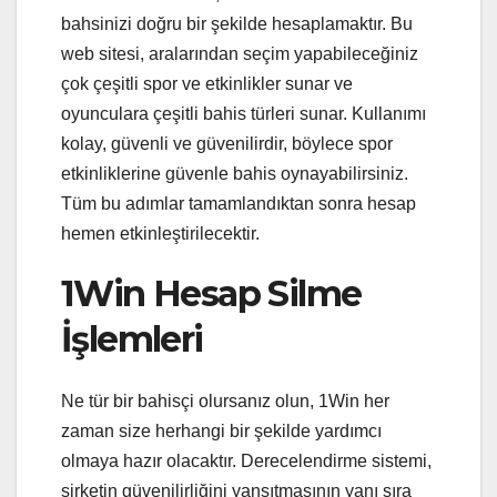
bahsinizi doğru bir şekilde hesaplamaktır. Bu
web sitesi, aralarından seçim yapabileceğiniz
çok çeşitli spor ve etkinlikler sunar ve
oyunculara çeşitli bahis türleri sunar. Kullanımı
kolay, güvenli ve güvenilirdir, böylece spor
etkinliklerine güvenle bahis oynayabilirsiniz.
Tüm bu adımlar tamamlandıktan sonra hesap
hemen etkinleştirilecektir.
1Win Hesap Silme
İşlemleri
Ne tür bir bahisçi olursanız olun, 1Win her
zaman size herhangi bir şekilde yardımcı
olmaya hazır olacaktır. Derecelendirme sistemi,
şirketin güvenilirliğini yansıtmasının yanı sıra