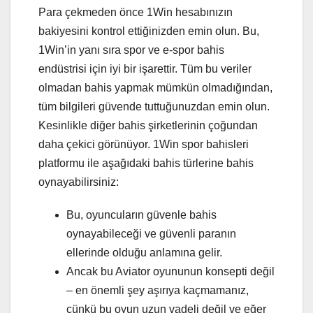
Para çekmeden önce 1Win hesabınızın
bakiyesini kontrol ettiğinizden emin olun. Bu,
1Win’in yanı sıra spor ve e-spor bahis
endüstrisi için iyi bir işarettir. Tüm bu veriler
olmadan bahis yapmak mümkün olmadığından,
tüm bilgileri güvende tuttuğunuzdan emin olun.
Kesinlikle diğer bahis şirketlerinin çoğundan
daha çekici görünüyor. 1Win spor bahisleri
platformu ile aşağıdaki bahis türlerine bahis
oynayabilirsiniz:
Bu, oyuncuların güvenle bahis
oynayabileceği ve güvenli paranın
ellerinde olduğu anlamına gelir.
Ancak bu Aviator oyununun konsepti değil
– en önemli şey aşırıya kaçmamanız,
çünkü bu oyun uzun vadeli değil ve eğer