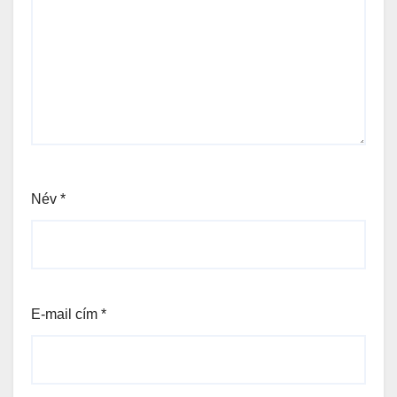
Név
*
E-mail cím
*