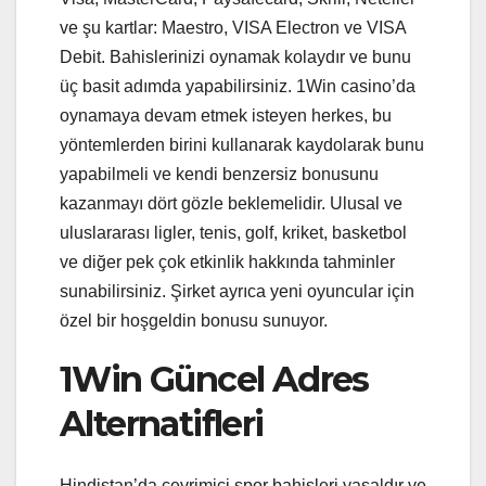
ve şu kartlar: Maestro, VISA Electron ve VISA
Debit. Bahislerinizi oynamak kolaydır ve bunu
üç basit adımda yapabilirsiniz. 1Win casino’da
oynamaya devam etmek isteyen herkes, bu
yöntemlerden birini kullanarak kaydolarak bunu
yapabilmeli ve kendi benzersiz bonusunu
kazanmayı dört gözle beklemelidir. Ulusal ve
uluslararası ligler, tenis, golf, kriket, basketbol
ve diğer pek çok etkinlik hakkında tahminler
sunabilirsiniz. Şirket ayrıca yeni oyuncular için
özel bir hoşgeldin bonusu sunuyor.
1Win Güncel Adres
Alternatifleri
Hindistan’da çevrimiçi spor bahisleri yasaldır ve