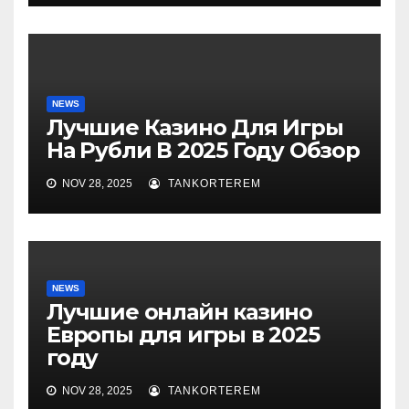
NEWS
Лучшие Казино Для Игры
На Рубли В 2025 Году Обзор
NOV 28, 2025
TANKORTEREM
NEWS
Лучшие онлайн казино
Европы для игры в 2025
году
NOV 28, 2025
TANKORTEREM