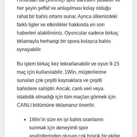
her şeyin şeffaf ve anlaşılması kolay olduğu
rahat bir bahis ortamı sunar. Ayrıca ülkenizdeki
farklı ligler ve etkinlikler hakkında en son
haberleri alabilirsiniz. Oyuncular sadece birkaç
tıklamayla herhangi bir spora kolayca bahis
oynayabilir.
Bu işlem birkaç kez tekrarlanabilir ve oyun 9-15
maç için kullanılabilir. 1Win, müşterilerine
sunulan çok çeşitli kaynaklara ve çeşitli
bahislere sahiptir. Ancak, canlı veri veya
istatistik olmadığı için tüm maçları görmek için
CANLI bölümüne tıklamanız önerilir.
1Win’in size en iyi bahis oranlarını
sunmak için deneyimli spor
analistlerinden oluşan çok büyük bir ekibe