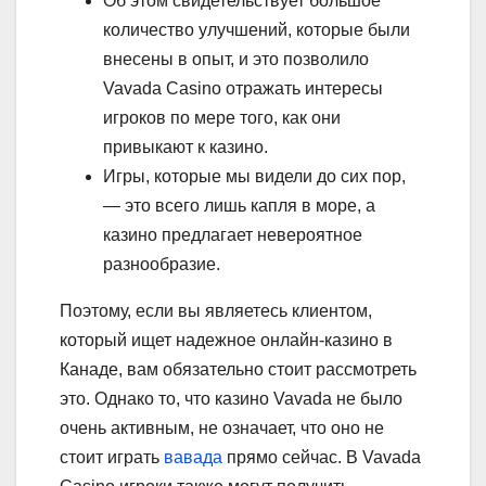
Об этом свидетельствует большое
количество улучшений, которые были
внесены в опыт, и это позволило
Vavada Casino отражать интересы
игроков по мере того, как они
привыкают к казино.
Игры, которые мы видели до сих пор,
— это всего лишь капля в море, а
казино предлагает невероятное
разнообразие.
Поэтому, если вы являетесь клиентом,
который ищет надежное онлайн-казино в
Канаде, вам обязательно стоит рассмотреть
это. Однако то, что казино Vavada не было
очень активным, не означает, что оно не
стоит играть
вавада
прямо сейчас. В Vavada