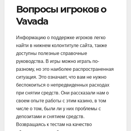
Вопросы игроков о
Vavada
Информацию о поддержке игроков легко
найти в нижнем колонтитуле сайта, также
доступны полезные справочные
руководства. В игры можно играть по-
разному, но это наиболее распространенная
ситуация. Это означает, что вам не нужно
беспокоиться о непредвиденных расходах
при снятии средств. Они рассказали нам о
своем опыте работы с этим казино, в том
числе о том, были ли у них проблемы с
депозитами и снятием средств.
Возвращаясь к тестам на качество