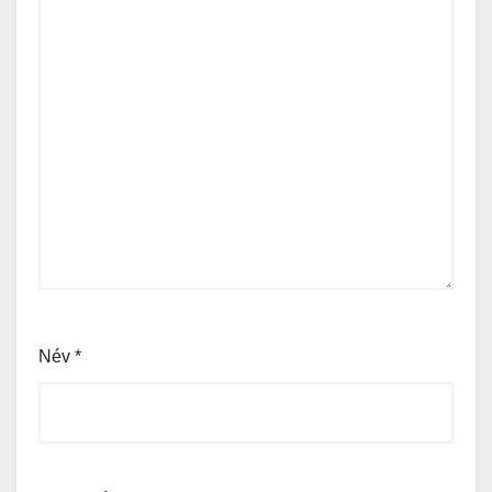
Név
*