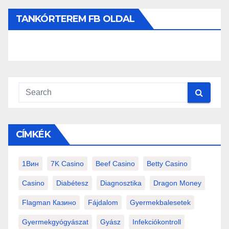
TANKÓRTEREM FB OLDAL
CÍMKÉK
1Вин
7K Casino
Beef Casino
Betty Casino
Casino
Diabétesz
Diagnosztika
Dragon Money
Flagman Казино
Fájdalom
Gyermekbalesetek
Gyermekgyógyászat
Gyász
Infekciókontroll