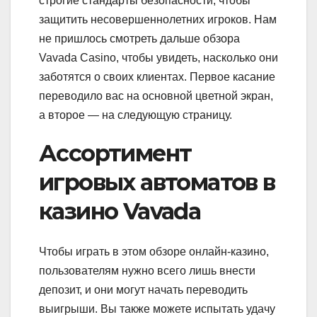
строгие стандарты безопасности, чтобы
защитить несовершеннолетних игроков. Нам
не пришлось смотреть дальше обзора
Vavada Casino, чтобы увидеть, насколько они
заботятся о своих клиентах. Первое касание
переводило вас на основной цветной экран,
а второе — на следующую страницу.
Ассортимент
игровых автоматов в
казино Vavada
Чтобы играть в этом обзоре онлайн-казино,
пользователям нужно всего лишь внести
депозит, и они могут начать переводить
выигрыши. Вы также можете испытать удачу