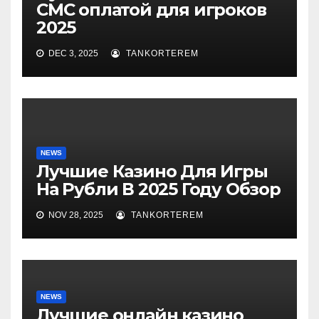
СМС оплатой для игроков
2025
DEC 3, 2025
TANKORTEREM
NEWS
Лучшие Казино Для Игры
На Рубли В 2025 Году Обзор
NOV 28, 2025
TANKORTEREM
NEWS
Лучшие онлайн казино