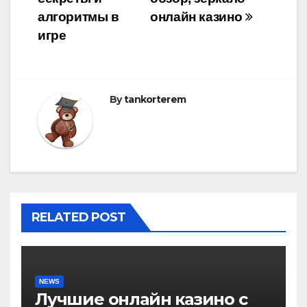
алгоритмы в
онлайн казино
игре
By
tankorterem
RELATED POST
NEWS
Лучшие онлайн казино с