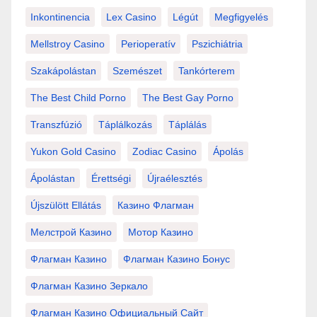
Inkontinencia
Lex Casino
Légút
Megfigyelés
Mellstroy Casino
Perioperatív
Pszichiátria
Szakápolástan
Szemészet
Tankórterem
The Best Child Porno
The Best Gay Porno
Transzfúzió
Táplálkozás
Táplálás
Yukon Gold Casino
Zodiac Casino
Ápolás
Ápolástan
Érettségi
Újraélesztés
Újszülött Ellátás
Казино Флагман
Мелстрой Казино
Мотор Казино
Флагман Казино
Флагман Казино Бонус
Флагман Казино Зеркало
Флагман Казино Официальный Сайт