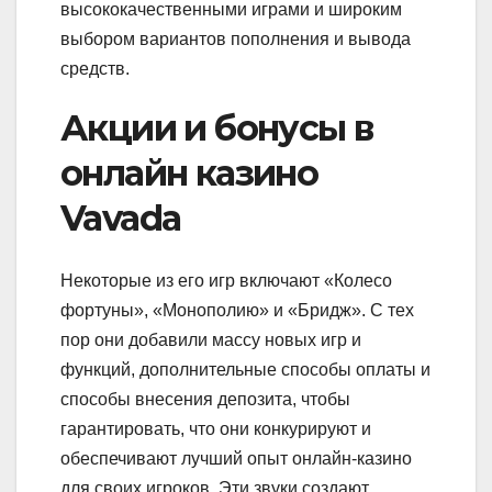
высококачественными играми и широким
выбором вариантов пополнения и вывода
средств.
Акции и бонусы в
онлайн казино
Vavada
Некоторые из его игр включают «Колесо
фортуны», «Монополию» и «Бридж». С тех
пор они добавили массу новых игр и
функций, дополнительные способы оплаты и
способы внесения депозита, чтобы
гарантировать, что они конкурируют и
обеспечивают лучший опыт онлайн-казино
для своих игроков. Эти звуки создают