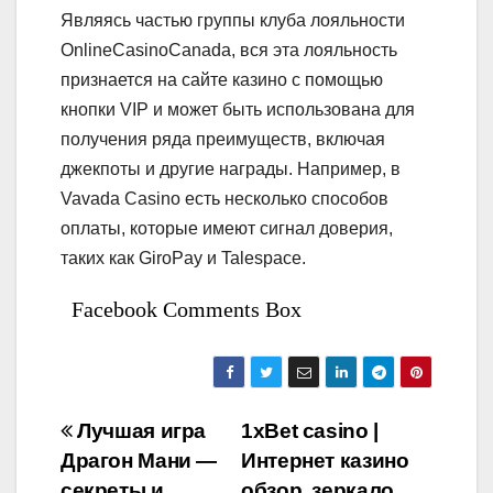
Являясь частью группы клуба лояльности
OnlineCasinoCanada, вся эта лояльность
признается на сайте казино с помощью
кнопки VIP и может быть использована для
получения ряда преимуществ, включая
джекпоты и другие награды. Например, в
Vavada Casino есть несколько способов
оплаты, которые имеют сигнал доверия,
таких как GiroPay и Talespace.
Facebook Comments Box
Bejegyzés
Лучшая игра
1xBet casino |
Драгон Мани —
Интернет казино
navigáció
секреты и
обзор, зеркало