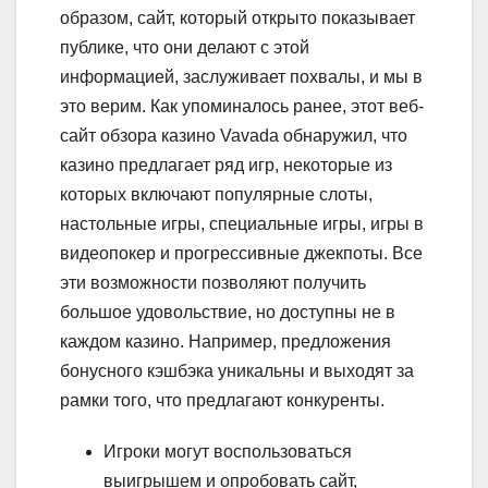
образом, сайт, который открыто показывает
публике, что они делают с этой
информацией, заслуживает похвалы, и мы в
это верим. Как упоминалось ранее, этот веб-
сайт обзора казино Vavada обнаружил, что
казино предлагает ряд игр, некоторые из
которых включают популярные слоты,
настольные игры, специальные игры, игры в
видеопокер и прогрессивные джекпоты. Все
эти возможности позволяют получить
большое удовольствие, но доступны не в
каждом казино. Например, предложения
бонусного кэшбэка уникальны и выходят за
рамки того, что предлагают конкуренты.
Игроки могут воспользоваться
выигрышем и опробовать сайт,