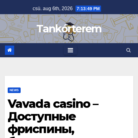
Skip
csü. aug 6th, 2026
7:13:50 PM
to
content
Tankórterem
NEWS
Vavada casino –
Доступные
фриспины,