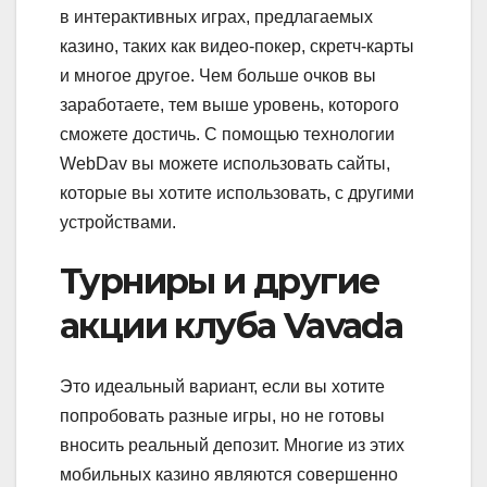
в интерактивных играх, предлагаемых
казино, таких как видео-покер, скретч-карты
и многое другое. Чем больше очков вы
заработаете, тем выше уровень, которого
сможете достичь. С помощью технологии
WebDav вы можете использовать сайты,
которые вы хотите использовать, с другими
устройствами.
Турниры и другие
акции клуба Vavada
Это идеальный вариант, если вы хотите
попробовать разные игры, но не готовы
вносить реальный депозит. Многие из этих
мобильных казино являются совершенно