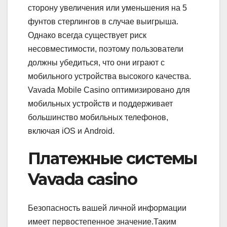
сторону увеличения или уменьшения на 5
фунтов стерлингов в случае выигрыша.
Однако всегда существует риск
несовместимости, поэтому пользователи
должны убедиться, что они играют с
мобильного устройства высокого качества.
Vavada Mobile Casino оптимизировано для
мобильных устройств и поддерживает
большинство мобильных телефонов,
включая iOS и Android.
Платежные системы
Vavada casino
Безопасность вашей личной информации
имеет первостепенное значение.Таким